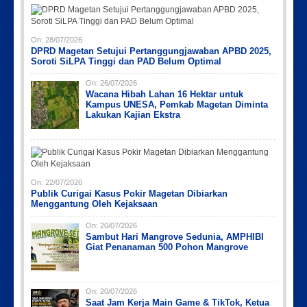
Picsart_23-04-10_00-36-15-097
Picsart_23-04-12_12-24-51-034
Picsart_23-04-02_13-27-26-448
Picsart_23-04-12_11-55-35-604
PicsArt_03-12-12.53.38
On:
28/07/2026
DPRD Magetan Setujui Pertanggungjawaban APBD 2025,
Soroti SiLPA Tinggi dan PAD Belum Optimal
On:
26/07/2026
Wacana Hibah Lahan 16 Hektar untuk
Kampus UNESA, Pemkab Magetan Diminta
Lakukan Kajian Ekstra
On:
22/07/2026
Publik Curigai Kasus Pokir Magetan Dibiarkan
Menggantung Oleh Kejaksaan
On:
20/07/2026
Sambut Hari Mangrove Sedunia, AMPHIBI
Giat Penanaman 500 Pohon Mangrove
On:
20/07/2026
Saat Jam Kerja Main Game & TikTok, Ketua