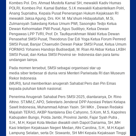
Kombes Pol. Drs. Ahmad Mustofa Kamal SH, mewakili Kadiv Humas
POLRI, Kombes Pol. Kamal Bahtiar, S.I.K mewakili Kabaintelkam Polri,
Anang Supriatna, Kepala Pusat Penerangan Hukum Kejaksaan RI
mewakili Jaksa Agung, Drs. KH. M. Ma’shum Hidayatullah, M.Si,
Zulmansyah Sakedang Ketua Umum PWI, Sasongko Tedjo Ketua
Dewan Kehormatan PWI Pusat, Agus Sudibyo, Ketua Dewan
Pengawas LPP TVRI, Prof. Dr. Taufiqurokhman Wakil Ketua Dewan
Penasehat SMSI Pusat, Theodorus Dar Edi Yoga Ketua Forum Pemred
SMSI Pusat, Banjar Chaerudin Dewan Pakar SMSI Pusat, Ketua Umum
FORMAS Yohanes Handojo Budisedjati, M. Rian Ali Akbar Ketua LKBH
SMSI Pusat, dan Ketua SMSI Provinsi se- Indonesia dan para tamu
undangan lainya.
Pada momen tersebut, SMSI sebagai organisasi star up
media siber terbesar di dunia versi Menteri Pariwisata RI dan Museum
Rekor Indonesia
(MURI), turut memberikan anugerah Sahabat Pers dan Pin Emas
kepada puluhan tokoh nasional.
Penerima Anugerah Sahabat Pers SMSI 2025, diantaranya, Dr. Rino
Afrino. ST.MM,C.APO, Sekretaris Jenderal DPP Asosiasi Petani Kelapa
Sawit Indonesia, Muhammad Adnan Yasin. SH MKn , Dewan Redaksi
Majalah TERAS, AKBP Nantalena Eko Cahyono, S.Kom, M.S, Kapolres
Kabupaten Bungo, Polda Jambi, Provinsi Jambi, Fajar Syah Putra ,
S.H., M.H, Kejari Kota Medan diwakili oleh Dapot Dariarma, SH.,MH
Kasi Intelijen Kejaksaan Negeri Medan, Afni Carolina, S.H., M.H.Kajari
Lampung Selatan, serta Dr. Siswanto, SH MH Kepala Kejaksaan Tinggi