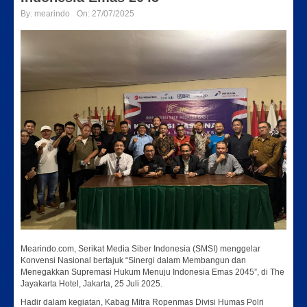
By:
mearindo
On:
27/07/2025
Mearindo.com, Serikat Media Siber Indonesia (SMSI) menggelar
Konvensi Nasional bertajuk “Sinergi dalam Membangun dan
Menegakkan Supremasi Hukum Menuju Indonesia Emas 2045”, di The
Jayakarta Hotel, Jakarta, 25 Juli 2025.
Hadir dalam kegiatan, Kabag Mitra Ropenmas Divisi Humas Polri