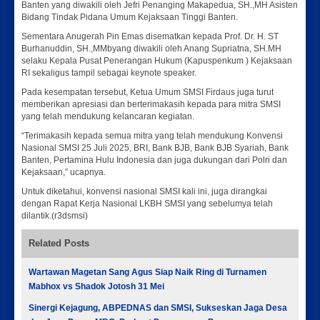
Banten yang diwakili oleh Jefri Penanging Makapedua, SH.,MH Asisten
Bidang Tindak Pidana Umum Kejaksaan Tinggi Banten.
Sementara Anugerah Pin Emas disematkan kepada Prof. Dr. H. ST
Burhanuddin, SH.,MMbyang diwakili oleh Anang Supriatna, SH.MH
selaku Kepala Pusat Penerangan Hukum (Kapuspenkum ) Kejaksaan
RI sekaligus tampil sebagai keynote speaker.
Pada kesempatan tersebut, Ketua Umum SMSI Firdaus juga turut
memberikan apresiasi dan berterimakasih kepada para mitra SMSI
yang telah mendukung kelancaran kegiatan.
“Terimakasih kepada semua mitra yang telah mendukung Konvensi
Nasional SMSI 25 Juli 2025, BRI, Bank BJB, Bank BJB Syariah, Bank
Banten, Pertamina Hulu Indonesia dan juga dukungan dari Polri dan
Kejaksaan,” ucapnya.
Untuk diketahui, konvensi nasional SMSI kali ini, juga dirangkai
dengan Rapat Kerja Nasional LKBH SMSI yang sebelumya telah
dilantik.(r3dsmsi)
Related Posts
Wartawan Magetan Sang Agus Siap Naik Ring di Turnamen
Mabhox vs Shadok Jotosh 31 Mei
Sinergi Kejagung, ABPEDNAS dan SMSI, Sukseskan Jaga Desa