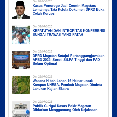
On:
07/08/2026
Kasus Ponorogo Jadi Cermin Magetan:
Lemahnya Tata Kelola Dokumen DPRD Buka
Celah Korupsi
On:
31/07/2026
KEPATUTAN DAN INTEGRITAS KONFERENSI
Picsart_23-04-10_00-36-15-097
Picsart_23-04-12_12-24-51-034
Picsart_23-04-02_13-27-26-448
Picsart_23-04-12_11-55-35-604
IMG_20230730_152959
SUNGAI TRAWAS YANG PATAH
On:
28/07/2026
DPRD Magetan Setujui Pertanggungjawaban
APBD 2025, Soroti SiLPA Tinggi dan PAD
Belum Optimal
On:
26/07/2026
Wacana Hibah Lahan 16 Hektar untuk
Kampus UNESA, Pemkab Magetan Diminta
Lakukan Kajian Ekstra
On:
22/07/2026
Publik Curigai Kasus Pokir Magetan
Dibiarkan Menggantung Oleh Kejaksaan