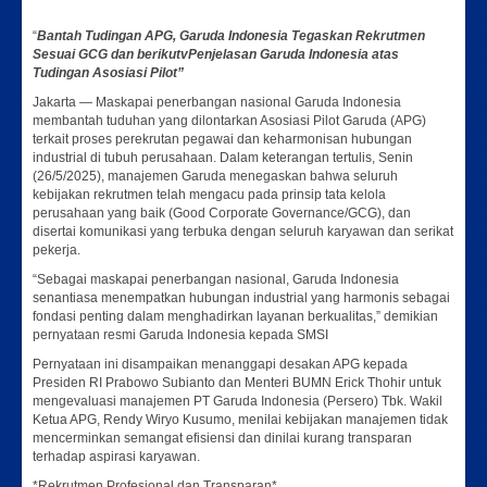
“
Bantah Tudingan APG, Garuda Indonesia Tegaskan Rekrutmen
Sesuai GCG dan berikutvPenjelasan Garuda Indonesia atas
Tudingan Asosiasi Pilot”
Jakarta — Maskapai penerbangan nasional Garuda Indonesia
membantah tuduhan yang dilontarkan Asosiasi Pilot Garuda (APG)
terkait proses perekrutan pegawai dan keharmonisan hubungan
industrial di tubuh perusahaan. Dalam keterangan tertulis, Senin
(26/5/2025), manajemen Garuda menegaskan bahwa seluruh
kebijakan rekrutmen telah mengacu pada prinsip tata kelola
perusahaan yang baik (Good Corporate Governance/GCG), dan
disertai komunikasi yang terbuka dengan seluruh karyawan dan serikat
pekerja.
“Sebagai maskapai penerbangan nasional, Garuda Indonesia
senantiasa menempatkan hubungan industrial yang harmonis sebagai
fondasi penting dalam menghadirkan layanan berkualitas,” demikian
pernyataan resmi Garuda Indonesia kepada SMSI
Pernyataan ini disampaikan menanggapi desakan APG kepada
Presiden RI Prabowo Subianto dan Menteri BUMN Erick Thohir untuk
mengevaluasi manajemen PT Garuda Indonesia (Persero) Tbk. Wakil
Ketua APG, Rendy Wiryo Kusumo, menilai kebijakan manajemen tidak
mencerminkan semangat efisiensi dan dinilai kurang transparan
terhadap aspirasi karyawan.
*Rekrutmen Profesional dan Transparan*