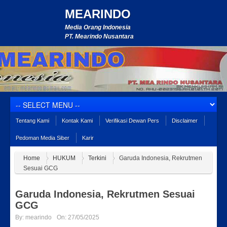
MEARINDO
Media Orang Indonesia
PT. Mearindo Nusantara
Tentang Kami
Kontak Kami
Verifikasi Dewan Pers
Disclaimer
Pedoman Media Siber
Karir
Home
HUKUM
Terkini
Garuda Indonesia, Rekrutmen
Sesuai GCG
Garuda Indonesia, Rekrutmen Sesuai
GCG
By:
mearindo
On:
27/05/2025