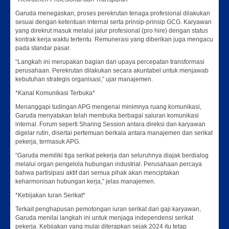
Garuda menegaskan, proses perekrutan tenaga profesional dilakukan
sesuai dengan ketentuan internal serta prinsip-prinsip GCG. Karyawan
yang direkrut masuk melalui jalur profesional (pro hire) dengan status
kontrak kerja waktu tertentu. Remunerasi yang diberikan juga mengacu
pada standar pasar.
“Langkah ini merupakan bagian dari upaya percepatan transformasi
perusahaan. Perekrutan dilakukan secara akuntabel untuk menjawab
kebutuhan strategis organisasi,” ujar manajemen.
*Kanal Komunikasi Terbuka*
Menanggapi tudingan APG mengenai minimnya ruang komunikasi,
Garuda menyatakan telah membuka berbagai saluran komunikasi
internal. Forum seperti Sharing Session antara direksi dan karyawan
digelar rutin, disertai pertemuan berkala antara manajemen dan serikat
pekerja, termasuk APG.
“Garuda memiliki tiga serikat pekerja dan seluruhnya diajak berdialog
melalui organ pengelola hubungan industrial. Perusahaan percaya
bahwa partisipasi aktif dari semua pihak akan menciptakan
keharmonisan hubungan kerja,” jelas manajemen.
*Kebijakan Iuran Serikat*
Terkait penghapusan pemotongan iuran serikat dari gaji karyawan,
Garuda menilai langkah ini untuk menjaga independensi serikat
pekerja. Kebijakan yang mulai diterapkan sejak 2024 itu tetap