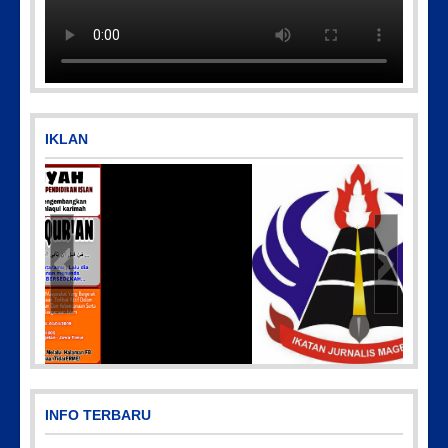
IKLAN
3.38
IMG-20191006-WA0043
INFO TERBARU