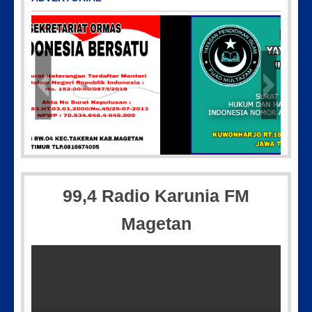
_11-55-35-604
Picsart_23-04-10_00-36-15-09
99,4 Radio Karunia FM
Magetan
IMG_20180718_182608