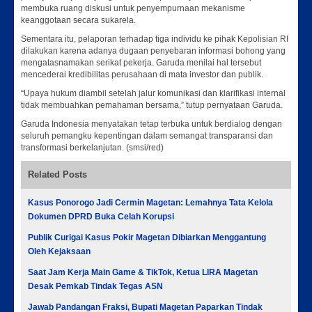
membuka ruang diskusi untuk penyempurnaan mekanisme
keanggotaan secara sukarela.
Sementara itu, pelaporan terhadap tiga individu ke pihak Kepolisian RI
dilakukan karena adanya dugaan penyebaran informasi bohong yang
mengatasnamakan serikat pekerja. Garuda menilai hal tersebut
mencederai kredibilitas perusahaan di mata investor dan publik.
“Upaya hukum diambil setelah jalur komunikasi dan klarifikasi internal
tidak membuahkan pemahaman bersama,” tutup pernyataan Garuda.
Garuda Indonesia menyatakan tetap terbuka untuk berdialog dengan
seluruh pemangku kepentingan dalam semangat transparansi dan
transformasi berkelanjutan. (smsi/red)
Related Posts
Kasus Ponorogo Jadi Cermin Magetan: Lemahnya Tata Kelola
Dokumen DPRD Buka Celah Korupsi
Publik Curigai Kasus Pokir Magetan Dibiarkan Menggantung
Oleh Kejaksaan
Saat Jam Kerja Main Game & TikTok, Ketua LIRA Magetan
Desak Pemkab Tindak Tegas ASN
Jawab Pandangan Fraksi, Bupati Magetan Paparkan Tindak