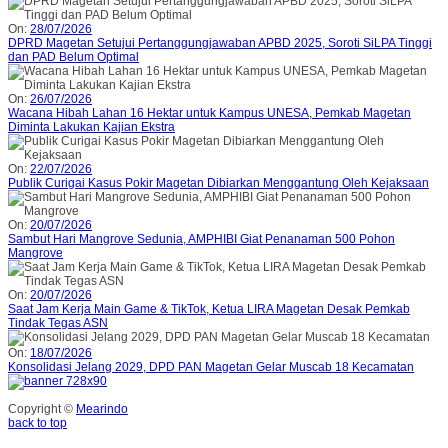
On:
28/07/2026
DPRD Magetan Setujui Pertanggungjawaban APBD 2025, Soroti SiLPA Tinggi
dan PAD Belum Optimal
On:
26/07/2026
Wacana Hibah Lahan 16 Hektar untuk Kampus UNESA, Pemkab Magetan
Diminta Lakukan Kajian Ekstra
On:
22/07/2026
Publik Curigai Kasus Pokir Magetan Dibiarkan Menggantung Oleh Kejaksaan
On:
20/07/2026
Sambut Hari Mangrove Sedunia, AMPHIBI Giat Penanaman 500 Pohon
Mangrove
On:
20/07/2026
Saat Jam Kerja Main Game & TikTok, Ketua LIRA Magetan Desak Pemkab
Tindak Tegas ASN
On:
18/07/2026
Konsolidasi Jelang 2029, DPD PAN Magetan Gelar Muscab 18 Kecamatan
Copyright ©
Mearindo
back to top