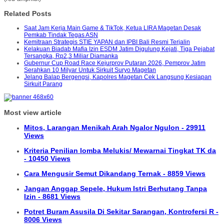
Related Posts
Saat Jam Kerja Main Game & TikTok, Ketua LIRA Magetan Desak
Pemkab Tindak Tegas ASN
Kemitraan Strategis STIE YAPAN dan IPBI Bali Resmi Terjalin
Kelakuan Biadab Mafia Izin ESDM Jatim Digulung Kejati, Tiga Pejabat
Tersangka, Rp2,3 Miliar Diamanka
Gubernur Cup Road Race Kejurprov Putaran 2026, Pemprov Jatim
Serahkan 10 Milyar Untuk Sirkuit Suryo Magetan
Jelang Balap Bergengsi, Kapolres Magetan Cek Langsung Kesiapan
Sirkuit Parang
Most view article
Mitos, Larangan Menikah Arah Ngalor Ngulon - 29911
Views
Kriteria Penilian lomba Melukis/ Mewarnai Tingkat TK da
- 10450 Views
Cara Mengusir Semut Dikandang Ternak - 8859 Views
Jangan Anggap Sepele, Hukum Istri Berhutang Tanpa
Izin - 8681 Views
Potret Buram Asusila Di Sekitar Sarangan, Kontrofersi R -
8006 Views