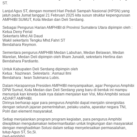
ST.
Lanjut Agus ST, dengan moment Hari Peduli Sampah Nasional (HPSN) yang
jatuh pada Jumat tanggal 21 Februari 2025 kita susun struktur kepengurusan
AMPHIBI SUMUT, Kota Medan dan Deli Serdang.
Sebagai Pengurus Harian AMPHIBI di Provinsi Sumatera Utara dipimpin oleh :
Ketua Deny Ferial
Sekertaris Mhd.Ali Daud
Wakil sekertaris Tengku Mhd.Fahri ST
Bendahara Reymon.
Sementara pengurus AMPHIBI Medan Labuhan, Medan Belawan, Medan
Marelan, Medan Deli dipimpin oleh Ilham Junaidi, sekretaris Herlina dan
Bendahara Pardianto.
Untuk Kabupaten Deli Serdang dipimpin oleh
Ketua : Nazirwan. Sekretaris : Asmaul Ilmi
Bendahara : Iwan Sukmana Lubis.
Dalam Harapannya Presiden AMPHIBI menyampaikan, agar Pengurus Amphibi
DPW Sumut, Kota Medan dan Deli Serdang yang baru di bentuk ini mampu
menunjuk kan kinerja baik nya dalam menjalan kan Visi, Misi Amphibi sesuai
AD/ART AMPHIBI.
Dirinya berharap agar para pengurus Amphibi dapat menjalin sinergisitas
dengan seluruh jajaran pemerintahan, pelaku usaha, aparatur negara TNI,
Polri dan element masyarakat.
Setiap menjalankan program program kegiatan, para pengurus Amphibi
diwajibkan mengutamakan kebermanfaatan untuk lingkungan dan masyarakat
dengan menghadirkan Solusi dalam setiap menyelesaikan permasalahan,
tutup Agus ST, So,Si.
(red-amphibi)