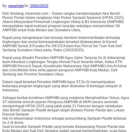
By:
mearindo
On:
20/02/2025
Deli Serdang, mearindo.com – Dalam rangka mempersiapkan Aksi Bersih
Pesisir Pantai dalam rangkaian Hari Peduli Sampah Nasional (HPSN 2025),
Aliansi Masyarakat Pemerhati Lingkungan Hidup & B3 Indonesia (AMPHIBI)
mengadakan rapat evaluasi program lanjutan sekaligus menyerahkan SK
AMPHIBI untuk Kota Medan dan Sumatera Utara.
Rapat yang mengedepan kan konsep memberi kebermanfaatan terhadap
lingkungan dan sosial kemasyarakatan tersebut dilaksanakan di Kanwil
AMPHIBI Sumut Jl.Pusaka Psr XIII DS.Kolam Kec.Percut Sei Tuan Kab.Deli
Serdang Sumatera Utara pada, Rabu (19/02/2025).
Rapat yang dihadiri Presiden AMPHIBI Agus Salim Tanjung So,Si didampingi
team Advokasi Lingkungan Tengku Ahmad Fauzi beserta rekan, Ketua KTH
AMPHIBI Percut A.Sayuti, Koordinator Mahasiswa Sipil AMPHIBI Univ.Al Azhar
dan Univ.Medan Area serta jajaran pengurus AMPHIBI Kota Medan, Deli
Serdang dan Provinsi Sumatera Utara.
Dalam rapat tersebut Presiden AMPHIBI Agus ST,So,Si menyampaikan
beberapa program lingkungan yang akan dilakukan di berbagai wilayah di
Indonesia.
Sebagai bentuk komitmen AMPHIBI yang notabene Menghadirkan Solusi, Agus
ST meminta seluruh jajaran Pengurus AMPHIBI di NKRI secara serentak
memperingati HPSN 2025 yang jatuh pada 21 Februari dengan melakukan
Aksi Bersih Sampah Plastik dengan target dilokasi Pesisir Pantai dan Lokasi
Darurat Sampah.
Hal ini dikarenakan Indonesia sebagai penyumbang Sampah Plastik terbesar
no 2 di dunia.
Saat ini kondisi Sampah Plastik yang berada disepanjang Pesisir Pantai dari
Kota Medan dan Kab.Deli Serdang sudah sangat memprihatinkan, ucap Agus