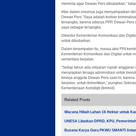
meminta agar Dewan Pers dibubarkan,” tukas 
Irfan dalam orasinya juga menyampaikan diri
Dewan Pers.”Saya adalah korban kriminalis
tersangka, karena adanya PPR Dewan Pers d
saya sebagai tersangka.
Dikantor Kementerian Komunikasi dan Digita
untuk dibubarkan.
Dalam kesempatan itu, massa aksi FPII kem
Kementerian Komunikasi dan Digital untuk m
sementara berjalan.
“Setiap tahun ada milyaran rupiah anggaran
menyiapkan tenaga administrasi untuk mendu
kinerja anggota Dewan Pera saat ini, karen
berjalan, untuk dohentikan,” pungkas Seknas
Kementeriaan Komdigti.(tim/red)
Related Posts
Wacana Hibah Lahan 16 Hektar untuk K
UNESA Libatkan DPRD, KPU, Pemerintah, 
Busana Karya Guru PKWU SMANTI Antark