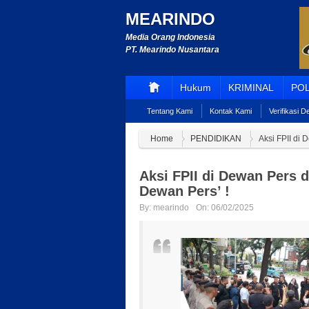
MEARINDO
Media Orang Indonesia
PT. Mearindo Nusantara
Hukum
KRIMINAL
POL
Tentang Kami
Kontak Kami
Verifikasi 
Home
PENDIDIKAN
Aksi FPII di
Aksi FPII di Dewan Pers 
Dewan Pers’ !
By:
mearindo
On:
06/02/2025