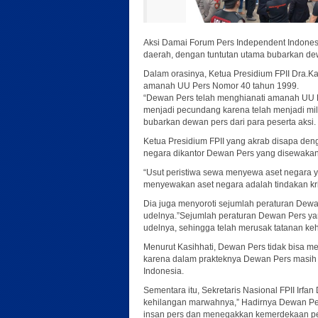
Aksi Damai Forum Pers Independent Indonesia 
daerah, dengan tuntutan utama bubarkan de
Dalam orasinya, Ketua Presidium FPII Dra.K
amanah UU Pers Nomor 40 tahun 1999.
“Dewan Pers telah menghianati amanah UU Pers
menjadi pecundang karena telah menjadi mil
bubarkan dewan pers dari para peserta aksi.
Ketua Presidium FPII yang akrab disapa denga
negara dikantor Dewan Pers yang disewakan
“Usut peristiwa sewa menyewa aset negara y
menyewakan aset negara adalah tindakan krim
Dia juga menyoroti sejumlah peraturan Dew
udelnya.”Sejumlah peraturan Dewan Pers yan
udelnya, sehingga telah merusak tatanan kehi
Menurut Kasihhati, Dewan Pers tidak bisa men
karena dalam prakteknya Dewan Pers masih d
Indonesia.
Sementara itu, Sekretaris Nasional FPII Ir
kehilangan marwahnya,” Hadirnya Dewan Pe
insan pers dan menegakkan kemerdekaan pers, 