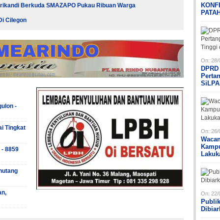
KONF
Srikandi Berkuda SMAZAPO Pukau Ribuan Warga
PATA
i Cilegon
On:
28/
DPRD 
Perta
SiLPA
ulon -
ai Tingkat
On:
26/
Wacan
Kampu
 - 8859
Lakuk
hutang
an,
On:
22/
Publi
Dibia