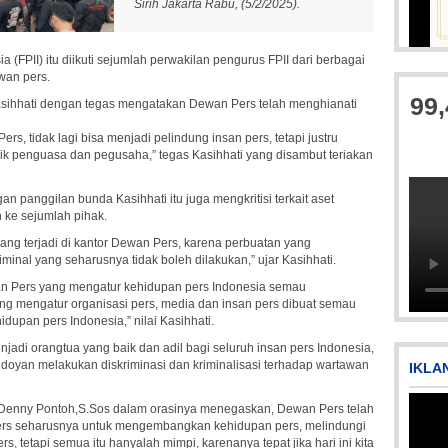
Sirih Jakarta Rabu, (5/2/2025).
IMG-20250501-WA000
(FPII) itu diikuti sejumlah perwakilan pengurus FPII dari berbagai
wan pers.
99
asihhati dengan tegas mengatakan Dewan Pers telah menghianati
, tidak lagi bisa menjadi pelindung insan pers, tetapi justru
ik penguasa dan pegusaha,” tegas Kasihhati yang disambut teriakan
n panggilan bunda Kasihhati itu juga mengkritisi terkait aset
 ke sejumlah pihak.
ang terjadi di kantor Dewan Pers, karena perbuatan yang
IMG-20170928-WA0071
Pi
inal yang seharusnya tidak boleh dilakukan,” ujar Kasihhati.
an Pers yang mengatur kehidupan pers Indonesia semau
g mengatur organisasi pers, media dan insan pers dibuat semau
dupan pers Indonesia,” nilai Kasihhati.
jadi orangtua yang baik dan adil bagi seluruh insan pers Indonesia,
oyan melakukan diskriminasi dan kriminalisasi terhadap wartawan
IKLA
fan Denny Pontoh,S.Sos dalam orasinya menegaskan, Dewan Pers telah
rs seharusnya untuk mengembangkan kehidupan pers, melindungi
tetapi semua itu hanyalah mimpi, karenanya tepat jika hari ini kita