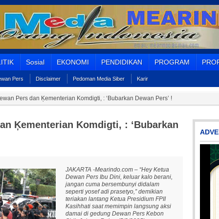
ITIK
Sosial
EKONOMI
PENDIDIKAN
PROGRAM
PROF
Dewan Pers
Disclaimer
Pedoman Media Siber
Karir
 Dewan Pers dan Ķementerian Komdigti, : ‘Bubarkan Dewan Pers’ !
dan Ķementerian Komdigti, : ‘Bubarkan
ADVE
JAKARTA -Mearindo.com – “Hey Ketua
Dewan Pers Ibu Dini, keluar kalo berani,
jangan cuma bersembunyi didalam
seperti yosef adi prasetyo,” demikian
teriakan lantang Ketua Presidium FPII
Kasihhati saat memimpin langsung aksi
damai di gedung Dewan Pers Kebon