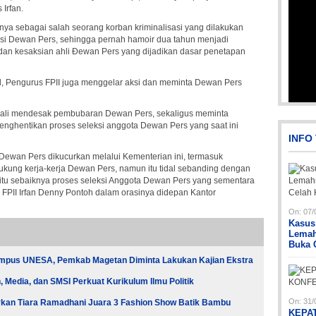
Irfan.
nya sebagai salah seorang korban kriminalisasi yang dilakukan
asi Dewan Pers, sehingga pernah hamoir dua tahun menjadi
an kesaksian ahli Ðewan Pers yang dijadikan dasar penetapan
l, Pengurus FPII juga menggelar aksi dan meminta Dewan Pers
IMG-20191006-WA0043
bali mendesak pembubaran Dewan Pers, sekaligus meminta
enghentikan proses seleksi anggota Dewan Pers yang saat ini
INFO
 Dewan Pers dikucurkan melalui Kementerian ini, termasuk
kung kerja-kerja Dewan Pers, namun itu tidal sebanding dengan
a itu sebaiknya proses seleksi Anggota Dewan Pers yang sementara
 FPII Irfan Denny Pontoh dalam orasinya didepan Kantor
On:
07/
Kasus
Lemah
Buka 
Pi
Pi
Pi
ampus UNESA, Pemkab Magetan Diminta Lakukan Kajian Ekstra
Media, dan SMSI Perkuat Kurikulum Ilmu Politik
On:
31/
an Tiara Ramadhani Juara 3 Fashion Show Batik Bambu
KEPA