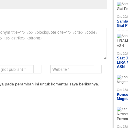
On:
20/
Sambu
Giat 
On:
20/
Saat 
LIRA 
ASN
ya pada peramban ini untuk komentar saya berikutnya.
On:
18/
Konso
Maget
On:
17/