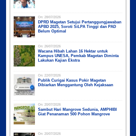
On:
28/07/2026
DPRD Magetan Setujui Pertanggungjawaban
Picsart_23-04-10_00-36-15-097
Picsart_23-04-12_12-24-51-034
Picsart_23-04-12_11-55-35-604
IMG-20191006-WA0043
PicsArt_03-12-12.53.38
APBD 2025, Soroti SiLPA Tinggi dan PAD
Belum Optimal
On:
26/07/2026
Wacana Hibah Lahan 16 Hektar untuk
Kampus UNESA, Pemkab Magetan Diminta
Lakukan Kajian Ekstra
On:
22/07/2026
Publik Curigai Kasus Pokir Magetan
Dibiarkan Menggantung Oleh Kejaksaan
On:
20/07/2026
Sambut Hari Mangrove Sedunia, AMPHIBI
Giat Penanaman 500 Pohon Mangrove
On:
20/07/2026