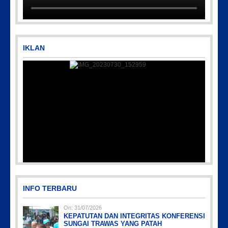
IKLAN
448
IMG_20230730_152959
INFO TERBARU
On:
31/07/2026
KEPATUTAN DAN INTEGRITAS KONFERENSI
SUNGAI TRAWAS YANG PATAH