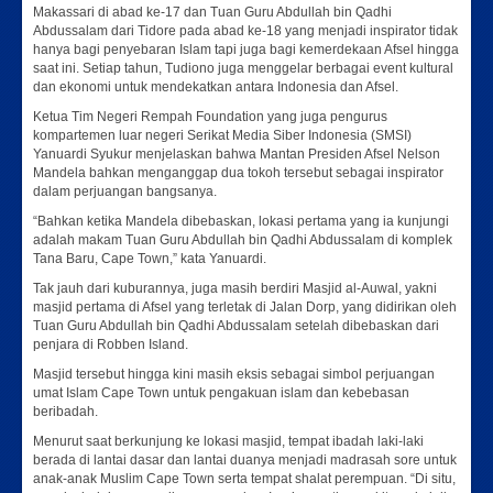
Makassari di abad ke-17 dan Tuan Guru Abdullah bin Qadhi
Abdussalam dari Tidore pada abad ke-18 yang menjadi inspirator tidak
hanya bagi penyebaran Islam tapi juga bagi kemerdekaan Afsel hingga
saat ini. Setiap tahun, Tudiono juga menggelar berbagai event kultural
dan ekonomi untuk mendekatkan antara Indonesia dan Afsel.
Ketua Tim Negeri Rempah Foundation yang juga pengurus
kompartemen luar negeri Serikat Media Siber Indonesia (SMSI)
Yanuardi Syukur menjelaskan bahwa Mantan Presiden Afsel Nelson
Mandela bahkan menganggap dua tokoh tersebut sebagai inspirator
dalam perjuangan bangsanya.
“Bahkan ketika Mandela dibebaskan, lokasi pertama yang ia kunjungi
adalah makam Tuan Guru Abdullah bin Qadhi Abdussalam di komplek
Tana Baru, Cape Town,” kata Yanuardi.
Tak jauh dari kuburannya, juga masih berdiri Masjid al-Auwal, yakni
masjid pertama di Afsel yang terletak di Jalan Dorp, yang didirikan oleh
Tuan Guru Abdullah bin Qadhi Abdussalam setelah dibebaskan dari
penjara di Robben Island.
Masjid tersebut hingga kini masih eksis sebagai simbol perjuangan
umat Islam Cape Town untuk pengakuan islam dan kebebasan
beribadah.
Menurut saat berkunjung ke lokasi masjid, tempat ibadah laki-laki
berada di lantai dasar dan lantai duanya menjadi madrasah sore untuk
anak-anak Muslim Cape Town serta tempat shalat perempuan. “Di situ,