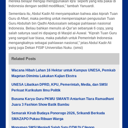
mereka belajar mengaji menggunakan Iqra’ seperti yang kita pakai di
Indonesia dengan sedikit modifikasi,” tambah Yanuardi.
Sementara itu, Abdul Kadir Ali menyampaikan bahwa atas kiprah Tuan
Guru di Afsel, maka penting untuk mempersiapkan pengusulan Tuan
Guru Abdullah bin Qadhi Abdussalam sebagai pahlawan nasional
Indonesia. Beliau bahkan menulis al-Qur’an sebanyak 6 copy, yang
salah satunya saat ini dipajang di Masjid al-Auwal. “Kiprah Tuan Guru
yang sangat luar biasa, maka patutlah untuk Pemerintah Indonesia
mengangkatnya sebagai pahlawan nasional,” jelas Abdul Kadir Ali
yang juga Dekan FISIP Universitas Nuku. (smsi)
Related Posts
Wacana Hibah Lahan 16 Hektar untuk Kampus UNESA, Pemkab
Magetan Diminta Lakukan Kajian Ekstra
UNESA Libatkan DPRD, KPU, Pemerintah, Media, dan SMSI
Perkuat Kurikulum Ilmu Politik
Busana Karya Guru PKWU SMANTI Antarkan Tiara Ramadhani
Juara 3 Fashion Show Batik Bambu
Semarak Kirab Budaya Ponorogo 2026, Srikandi Berkuda
SMAZAPO Pukau Ribuan Warga
Monumen SMSI Menjadi Salah Satu DTW Di Cilegon