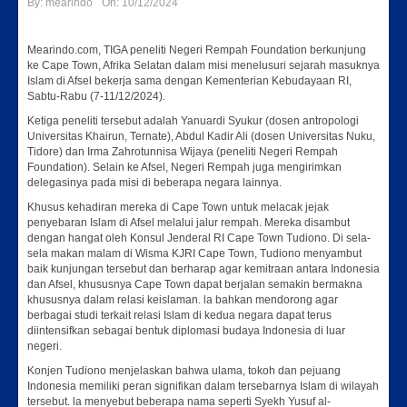
By:
mearindo
On:
10/12/2024
Mearindo.com, TIGA peneliti Negeri Rempah Foundation berkunjung
ke Cape Town, Afrika Selatan dalam misi menelusuri sejarah masuknya
Islam di Afsel bekerja sama dengan Kementerian Kebudayaan RI,
Sabtu-Rabu (7-11/12/2024).
Ketiga peneliti tersebut adalah Yanuardi Syukur (dosen antropologi
Universitas Khairun, Ternate), Abdul Kadir Ali (dosen Universitas Nuku,
Tidore) dan Irma Zahrotunnisa Wijaya (peneliti Negeri Rempah
Foundation). Selain ke Afsel, Negeri Rempah juga mengirimkan
delegasinya pada misi di beberapa negara lainnya.
Khusus kehadiran mereka di Cape Town untuk melacak jejak
penyebaran Islam di Afsel melalui jalur rempah. Mereka disambut
dengan hangat oleh Konsul Jenderal RI Cape Town Tudiono. Di sela-
sela makan malam di Wisma KJRI Cape Town, Tudiono menyambut
baik kunjungan tersebut dan berharap agar kemitraan antara Indonesia
dan Afsel, khususnya Cape Town dapat berjalan semakin bermakna
khususnya dalam relasi keislaman. la bahkan mendorong agar
berbagai studi terkait relasi Islam di kedua negara dapat terus
diintensifkan sebagai bentuk diplomasi budaya Indonesia di luar
negeri.
Konjen Tudiono menjelaskan bahwa ulama, tokoh dan pejuang
Indonesia memiliki peran signifikan dalam tersebarnya Islam di wilayah
tersebut. la menyebut beberapa nama seperti Syekh Yusuf al-