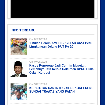
INFO TERBARU
On:
08/08/2026
1 Bulan Penuh AMPHIBI GELAR AKSI Peduli
Lingkungan Jelang HUT Ke 10
On:
07/08/2026
Kasus Ponorogo Jadi Cermin Magetan:
Lemahnya Tata Kelola Dokumen DPRD Buka
Celah Korupsi
On:
31/07/2026
KEPATUTAN DAN INTEGRITAS KONFERENSI
SUNGAI TRAWAS YANG PATAH