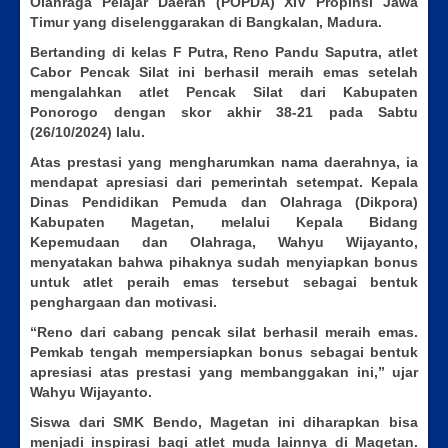
Olahraga Pelajar Daerah (POPDA) XIV Propinsi Jawa
Timur yang diselenggarakan di Bangkalan, Madura.
Bertanding di kelas F Putra, Reno Pandu Saputra, atlet
Cabor Pencak Silat ini berhasil meraih emas setelah
mengalahkan atlet Pencak Silat dari Kabupaten
Ponorogo dengan skor akhir 38-21 pada Sabtu
(26/10/2024) lalu.
Atas prestasi yang mengharumkan nama daerahnya, ia
mendapat apresiasi dari pemerintah setempat. Kepala
Dinas Pendidikan Pemuda dan Olahraga (Dikpora)
Kabupaten Magetan, melalui Kepala Bidang
Kepemudaan dan Olahraga, Wahyu Wijayanto,
menyatakan bahwa pihaknya sudah menyiapkan bonus
untuk atlet peraih emas tersebut sebagai bentuk
penghargaan dan motivasi.
“Reno dari cabang pencak silat berhasil meraih emas.
Pemkab tengah mempersiapkan bonus sebagai bentuk
apresiasi atas prestasi yang membanggakan ini,” ujar
Wahyu Wijayanto.
Siswa dari SMK Bendo, Magetan ini diharapkan bisa
menjadi inspirasi bagi atlet muda lainnya di Magetan.