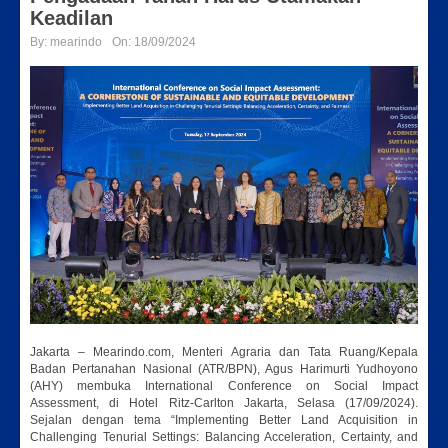
Keadilan
By:
mearindo
On:
18/09/2024
Jakarta – Mearindo.com, Menteri Agraria dan Tata Ruang/Kepala
Badan Pertanahan Nasional (ATR/BPN), Agus Harimurti Yudhoyono
(AHY) membuka International Conference on Social Impact
Assessment, di Hotel Ritz-Carlton Jakarta, Selasa (17/09/2024).
Sejalan dengan tema “Implementing Better Land Acquisition in
Challenging Tenurial Settings: Balancing Acceleration, Certainty, and