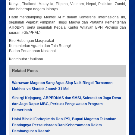
Kenya, Thailand, Malaysia, Filipina, Vietnam, Nepal, Pakistan, Zambi,
dan beberapa negara lainnya.
Hadir mendampingi Menteri AHY dalam Konferensi Internasional ini,
sejumlah Pejabat Pimpinan Tinggi Madya dan Pratama Kementerian
ATR/BPN; serta sejumlah Kepala Kantor Wilayah BPN Provinsi dan
jajaran. (GE/PHAL)
Biro Hubungan Masyarakat
Kementerian Agraria dan Tata Ruang/
Badan Pertanahan Nasional
Kontributor : faullana
Related Posts
Wartawan Magetan Sang Agus Siap Naik Ring di Turnamen
Mabhox vs Shadok Jotosh 31 Mei
Sinergi Kejagung, ABPEDNAS dan SMSI, Sukseskan Jaga Desa
dan Jaga Dapur MBG, Perkuat Pengawasan Program
Pemerintah
Halal Bihalal Forkopimda Dan IPSI, Bupati Magetan Tekankan
Pentingnya Persaudaraan Dan Kebersamaan Dalam
Pembangunan Daerah