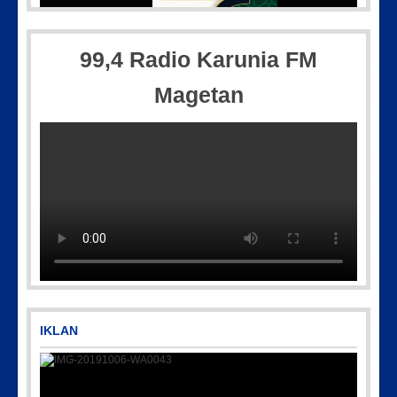
IMG-20250501-WA0005
99,4 Radio Karunia FM
Magetan
Picsart_23-04-12_11-55-35-604
IKLAN