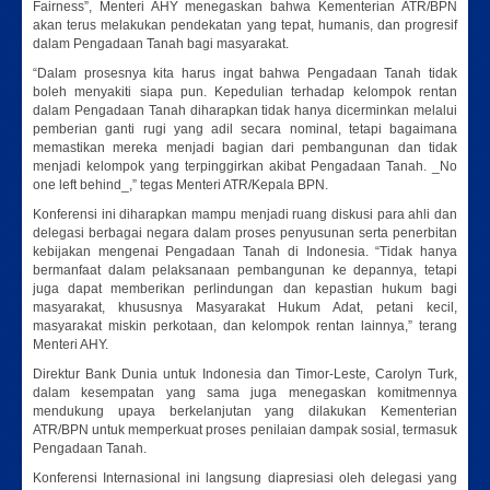
Fairness”, Menteri AHY menegaskan bahwa Kementerian ATR/BPN
akan terus melakukan pendekatan yang tepat, humanis, dan progresif
dalam Pengadaan Tanah bagi masyarakat.
“Dalam prosesnya kita harus ingat bahwa Pengadaan Tanah tidak
boleh menyakiti siapa pun. Kepedulian terhadap kelompok rentan
dalam Pengadaan Tanah diharapkan tidak hanya dicerminkan melalui
pemberian ganti rugi yang adil secara nominal, tetapi bagaimana
memastikan mereka menjadi bagian dari pembangunan dan tidak
menjadi kelompok yang terpinggirkan akibat Pengadaan Tanah. _No
one left behind_,” tegas Menteri ATR/Kepala BPN.
Konferensi ini diharapkan mampu menjadi ruang diskusi para ahli dan
delegasi berbagai negara dalam proses penyusunan serta penerbitan
kebijakan mengenai Pengadaan Tanah di Indonesia. “Tidak hanya
bermanfaat dalam pelaksanaan pembangunan ke depannya, tetapi
juga dapat memberikan perlindungan dan kepastian hukum bagi
masyarakat, khususnya Masyarakat Hukum Adat, petani kecil,
masyarakat miskin perkotaan, dan kelompok rentan lainnya,” terang
Menteri AHY.
Direktur Bank Dunia untuk Indonesia dan Timor-Leste, Carolyn Turk,
dalam kesempatan yang sama juga menegaskan komitmennya
mendukung upaya berkelanjutan yang dilakukan Kementerian
ATR/BPN untuk memperkuat proses penilaian dampak sosial, termasuk
Pengadaan Tanah.
Konferensi Internasional ini langsung diapresiasi oleh delegasi yang