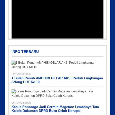
IMG-20191006-WA0043
INFO TERBARU
On:
08/08/2026
1 Bulan Penuh AMPHIBI GELAR AKSI Peduli Lingkungan
Jelang HUT Ke 10
Picsart_23-04-10_00-36-15-097
Picsart_23-04-12_12-24-51-034
Picsart_23-04-12_11-55-35-604
IMG_20230730_152959
On:
07/08/2026
Kasus Ponorogo Jadi Cermin Magetan: Lemahnya Tata
Kelola Dokumen DPRD Buka Celah Korupsi