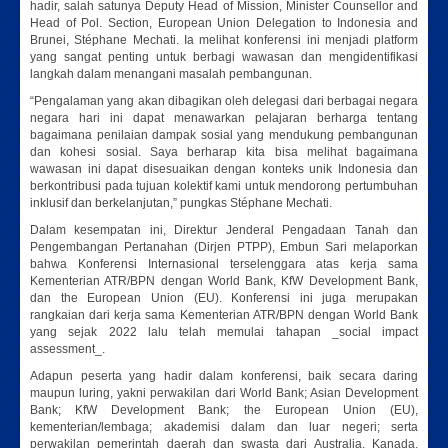
hadir, salah satunya Deputy Head of Mission, Minister Counsellor and
Head of Pol. Section, European Union Delegation to Indonesia and
Brunei, Stéphane Mechati. Ia melihat konferensi ini menjadi platform
yang sangat penting untuk berbagi wawasan dan mengidentifikasi
langkah dalam menangani masalah pembangunan.
“Pengalaman yang akan dibagikan oleh delegasi dari berbagai negara
negara hari ini dapat menawarkan pelajaran berharga tentang
bagaimana penilaian dampak sosial yang mendukung pembangunan
dan kohesi sosial. Saya berharap kita bisa melihat bagaimana
wawasan ini dapat disesuaikan dengan konteks unik Indonesia dan
berkontribusi pada tujuan kolektif kami untuk mendorong pertumbuhan
inklusif dan berkelanjutan,” pungkas Stéphane Mechati.
Dalam kesempatan ini, Direktur Jenderal Pengadaan Tanah dan
Pengembangan Pertanahan (Dirjen PTPP), Embun Sari melaporkan
bahwa Konferensi Internasional terselenggara atas kerja sama
Kementerian ATR/BPN dengan World Bank, KfW Development Bank,
dan the European Union (EU). Konferensi ini juga merupakan
rangkaian dari kerja sama Kementerian ATR/BPN dengan World Bank
yang sejak 2022 lalu telah memulai tahapan _social impact
assessment_.
Adapun peserta yang hadir dalam konferensi, baik secara daring
maupun luring, yakni perwakilan dari World Bank; Asian Development
Bank; KfW Development Bank; the European Union (EU),
kementerian/lembaga; akademisi dalam dan luar negeri; serta
perwakilan pemerintah daerah dan swasta dari Australia, Kanada,