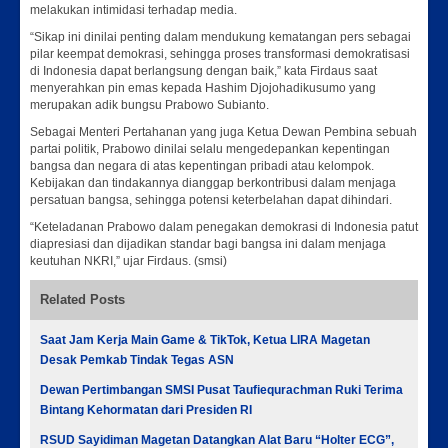
melakukan intimidasi terhadap media.
“Sikap ini dinilai penting dalam mendukung kematangan pers sebagai
pilar keempat demokrasi, sehingga proses transformasi demokratisasi
di Indonesia dapat berlangsung dengan baik,” kata Firdaus saat
menyerahkan pin emas kepada Hashim Djojohadikusumo yang
merupakan adik bungsu Prabowo Subianto.
Sebagai Menteri Pertahanan yang juga Ketua Dewan Pembina sebuah
partai politik, Prabowo dinilai selalu mengedepankan kepentingan
bangsa dan negara di atas kepentingan pribadi atau kelompok.
Kebijakan dan tindakannya dianggap berkontribusi dalam menjaga
persatuan bangsa, sehingga potensi keterbelahan dapat dihindari.
“Keteladanan Prabowo dalam penegakan demokrasi di Indonesia patut
diapresiasi dan dijadikan standar bagi bangsa ini dalam menjaga
keutuhan NKRI,” ujar Firdaus. (smsi)
Related Posts
Saat Jam Kerja Main Game & TikTok, Ketua LIRA Magetan
Desak Pemkab Tindak Tegas ASN
Dewan Pertimbangan SMSI Pusat Taufiequrachman Ruki Terima
Bintang Kehormatan dari Presiden RI
RSUD Sayidiman Magetan Datangkan Alat Baru “Holter ECG”,