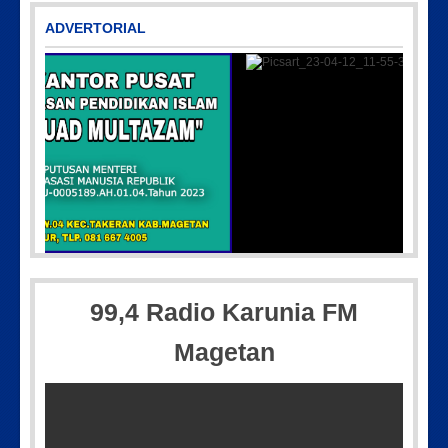
ADVERTORIAL
36-15-097
Picsart_23-04-12_11-55-35-604
99,4 Radio Karunia FM
Magetan