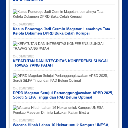
On:
07/08/2026
Kasus Ponorogo Jadi Cermin Magetan: Lemahnya Tata
Kelola Dokumen DPRD Buka Celah Korupsi
Picsart_23-04-10_00-36-15-097
Picsart_23-04-12_12-24-51-034
Picsart_23-04-02_13-27-26-448
Picsart_23-04-12_11-55-35-604
IMG-20191006-WA0043
On:
31/07/2026
KEPATUTAN DAN INTEGRITAS KONFERENSI SUNGAI
TRAWAS YANG PATAH
On:
28/07/2026
DPRD Magetan Setujui Pertanggungjawaban APBD 2025,
Soroti SiLPA Tinggi dan PAD Belum Optimal
On:
26/07/2026
Wacana Hibah Lahan 16 Hektar untuk Kampus UNESA,