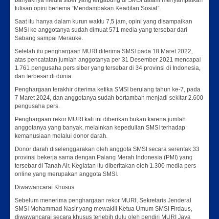
banyaknya media siber yang tergabung di SMSI dalam menyampaikan
tulisan opini bertema “Mendambakan Keadilan Sosial”.
Saat itu hanya dalam kurun waktu 7,5 jam, opini yang disampaikan
SMSI ke anggotanya sudah dimuat 571 media yang tersebar dari
Sabang sampai Merauke.
Setelah itu penghargaan MURI diterima SMSI pada 18 Maret 2022,
atas pencatatan jumlah anggotanya per 31 Desember 2021 mencapai
1.761 pengusaha pers siber yang tersebar di 34 provinsi di Indonesia,
dan terbesar di dunia.
Penghargaan terakhir diterima ketika SMSI berulang tahun ke-7, pada
7 Maret 2024, dan anggotanya sudah bertambah menjadi sekitar 2.600
pengusaha pers.
Penghargaan rekor MURI kali ini diberikan bukan karena jumlah
anggotanya yang banyak, melainkan kepedulian SMSI terhadap
kemanusiaan melalui donor darah.
Donor darah diselenggarakan oleh anggota SMSI secara serentak 33
provinsi bekerja sama dengan Palang Merah Indonesia (PMI) yang
tersebar di Tanah Air. Kegiatan itu diberitakan oleh 1.300 media pers
online yang merupakan anggota SMSI.
Diwawancarai Khusus
Sebelum menerima penghargaan rekor MURI, Sekretaris Jenderal
SMSI Mohammad Nasir yang mewakili Ketua Umum SMSI Firdaus,
diwawancarai secara khusus terlebih dulu oleh pendiri MURI Jaya