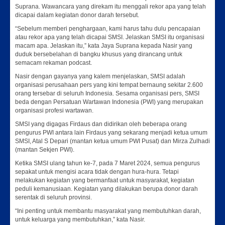
Suprana. Wawancara yang direkam itu menggali rekor apa yang telah
dicapai dalam kegiatan donor darah tersebut.
“Sebelum memberi penghargaan, kami harus tahu dulu pencapaian
atau rekor apa yang telah dicapai SMSI. Jelaskan SMSI itu organisasi
macam apa. Jelaskan itu,” kata Jaya Suprana kepada Nasir yang
duduk bersebelahan di bangku khusus yang dirancang untuk
semacam rekaman podcast.
Nasir dengan gayanya yang kalem menjelaskan, SMSI adalah
organisasi perusahaan pers yang kini tempat bernaung sekitar 2.600
orang tersebar di seluruh Indonesia. Sesama organisasi pers, SMSI
beda dengan Persatuan Wartawan Indonesia (PWI) yang merupakan
organisasi profesi wartawan.
SMSI yang digagas Firdaus dan didirikan oleh beberapa orang
pengurus PWI antara lain Firdaus yang sekarang menjadi ketua umum
SMSI, Atal S Depari (mantan ketua umum PWI Pusat) dan Mirza Zulhadi
(mantan Sekjen PWI).
Ketika SMSI ulang tahun ke-7, pada 7 Maret 2024, semua pengurus
sepakat untuk mengisi acara tidak dengan hura-hura. Tetapi
melakukan kegiatan yang bermanfaat untuk masyarakat, kegiatan
peduli kemanusiaan. Kegiatan yang dilakukan berupa donor darah
serentak di seluruh provinsi.
“Ini penting untuk membantu masyarakat yang membutuhkan darah,
untuk keluarga yang membutuhkan,” kata Nasir.