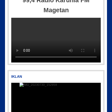
99,4 Radio Karunia FM
Magetan
Picsart_23-04-10_00-36-15-097
IMG-20170928-WA0071
IKLAN