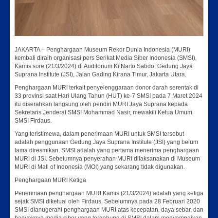
JAKARTA – Penghargaan Museum Rekor Dunia Indonesia (MURI)
kembali diraih organisasi pers Serikat Media Siber Indonesia (SMSI),
Kamis sore (21/3/2024) di Auditorium Ki Narto Sabdo, Gedung Jaya
Suprana Institute (JSI), Jalan Gading Kirana Timur, Jakarta Utara.
Penghargaan MURI terkait penyelenggaraan donor darah serentak di
33 provinsi saat Hari Ulang Tahun (HUT) ke-7 SMSI pada 7 Maret 2024
itu diserahkan langsung oleh pendiri MURI Jaya Suprana kepada
Sekretaris Jenderal SMSI Mohammad Nasir, mewakili Ketua Umum
SMSI Firdaus.
Yang teristimewa, dalam penerimaan MURI untuk SMSI tersebut
adalah penggunaan Gedung Jaya Suprana Institute (JSI) yang belum
lama diresmikan. SMSI adalah yang pertama menerima penghargaan
MURI di JSI. Sebelumnya penyerahan MURI dilaksanakan di Museum
MURI di Mall of Indonesia (MOI) yang sekarang tidak digunakan.
Penghargaan MURI Ketiga
Penerimaan penghargaan MURI Kamis (21/3/2024) adalah yang ketiga
sejak SMSI diketuai oleh Firdaus. Sebelumnya pada 28 Februari 2020
SMSI dianugerahi penghargaan MURI atas kecepatan, daya sebar, dan