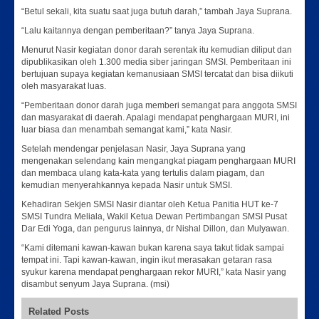
“Betul sekali, kita suatu saat juga butuh darah,” tambah Jaya Suprana.
“Lalu kaitannya dengan pemberitaan?” tanya Jaya Suprana.
Menurut Nasir kegiatan donor darah serentak itu kemudian diliput dan
dipublikasikan oleh 1.300 media siber jaringan SMSI. Pemberitaan ini
bertujuan supaya kegiatan kemanusiaan SMSI tercatat dan bisa diikuti
oleh masyarakat luas.
“Pemberitaan donor darah juga memberi semangat para anggota SMSI
dan masyarakat di daerah. Apalagi mendapat penghargaan MURI, ini
luar biasa dan menambah semangat kami,” kata Nasir.
Setelah mendengar penjelasan Nasir, Jaya Suprana yang
mengenakan selendang kain mengangkat piagam penghargaan MURI
dan membaca ulang kata-kata yang tertulis dalam piagam, dan
kemudian menyerahkannya kepada Nasir untuk SMSI.
Kehadiran Sekjen SMSI Nasir diantar oleh Ketua Panitia HUT ke-7
SMSI Tundra Meliala, Wakil Ketua Dewan Pertimbangan SMSI Pusat
Dar Edi Yoga, dan pengurus lainnya, dr Nishal Dillon, dan Mulyawan.
“Kami ditemani kawan-kawan bukan karena saya takut tidak sampai
tempat ini. Tapi kawan-kawan, ingin ikut merasakan getaran rasa
syukur karena mendapat penghargaan rekor MURI,” kata Nasir yang
disambut senyum Jaya Suprana. (msi)
Related Posts