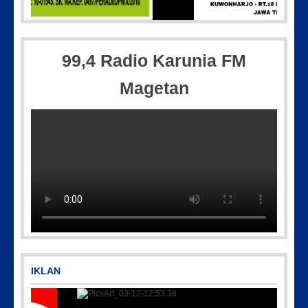
A0071
Picsart_23-04-12_11-55-35-604
99,4 Radio Karunia FM
Magetan
IMG_20180718_182608
IMG-20250501-WA0005
IKLAN