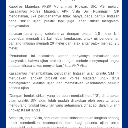
Kapolres Magetan, AKBP Muhammad Ridwan, SIK, MSi melalui
Kasatlantas Polres Magetan, AKP Vista Dwi Pujiningsih SIK
mengatakan, jika perubahannya tidak hanya pada bentuk lintasan
pada sirkuit ujian praktik tapi juga lebar sirkuit mengalami
penyesuaian.
Lintasan lama yang sebelumnya dengan ukuran 1,5 meter kini
diperlebar menjadi 2,5 kali lebar kendaraan, untuk uji pengereman
panjang lintasan menjadi 20 meter dan jarak antar patok menjadi 2,5
meter.
“Perubahan ini dilakukan karena banyaknya masukkan dari
masyarakat bahwa ujian praktek dengan metode menyerupai angka
delapan dirasa cukup menyulitkan,” kata AKP Vista.
Kasatlantas menambahkan, perubahan lintasan ujian praktik SIM ini
merupakan langkah proaktif dari Polres Magetan untuk terus
meningkatkan kualitas ujian dan memastikan keselamatan seluruh
peserta ujian.
“Dengan bentuk sirkuit yang berubah menjadi huruf ‘S’, diharapkan
ujian praktik SIM akan lebih mudah dilakukan oleh peserta tanpa
mengurangi tingkat kesulitan yang seharusnya dihadapi dalam ujian,”
ungkap Kasat lantas
Selain itu, lanjut Vista, perluasan lebar lintasan adalah langkah penting
untuk memberikan kesempatan lebih bagi peserta ujian untuk
menunjukkan kemampuan berkendara mereka dengan lebih baik dan