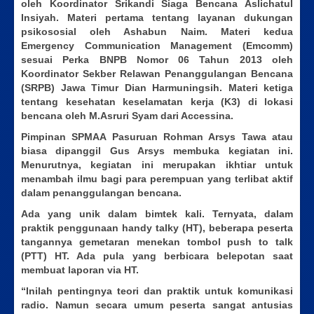
oleh Koordinator Srikandi Siaga Bencana Aslichatul
Insiyah. Materi pertama tentang layanan dukungan
psikososial oleh Ashabun Naim. Materi kedua
Emergency Communication Management (Emcomm)
sesuai Perka BNPB Nomor 06 Tahun 2013 oleh
Koordinator Sekber Relawan Penanggulangan Bencana
(SRPB) Jawa Timur Dian Harmuningsih. Materi ketiga
tentang kesehatan keselamatan kerja (K3) di lokasi
bencana oleh M.Asruri Syam dari Accessina.
Pimpinan SPMAA Pasuruan Rohman Arsys Tawa atau
biasa dipanggil Gus Arsys membuka kegiatan ini.
Menurutnya, kegiatan ini merupakan ikhtiar untuk
menambah ilmu bagi para perempuan yang terlibat aktif
dalam penanggulangan bencana.
Ada yang unik dalam bimtek kali. Ternyata, dalam
praktik penggunaan handy talky (HT), beberapa peserta
tangannya gemetaran menekan tombol push to talk
(PTT) HT. Ada pula yang berbicara belepotan saat
membuat laporan via HT.
“Inilah pentingnya teori dan praktik untuk komunikasi
radio. Namun secara umum peserta sangat antusias