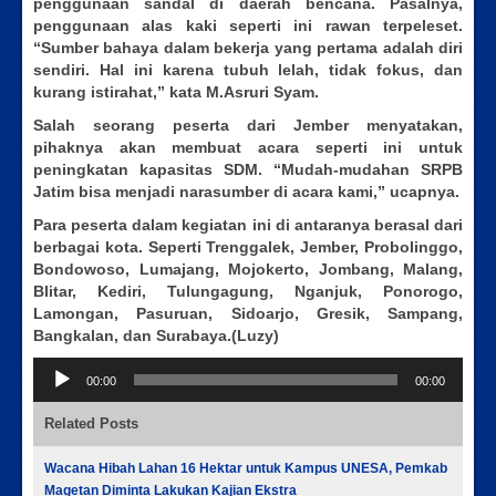
penggunaan sandal di daerah bencana. Pasalnya,
penggunaan alas kaki seperti ini rawan terpeleset.
“Sumber bahaya dalam bekerja yang pertama adalah diri
sendiri. Hal ini karena tubuh lelah, tidak fokus, dan
kurang istirahat,” kata M.Asruri Syam.
Salah seorang peserta dari Jember menyatakan,
pihaknya akan membuat acara seperti ini untuk
peningkatan kapasitas SDM. “Mudah-mudahan SRPB
Jatim bisa menjadi narasumber di acara kami,” ucapnya.
Para peserta dalam kegiatan ini di antaranya berasal dari
berbagai kota. Seperti Trenggalek, Jember, Probolinggo,
Bondowoso, Lumajang, Mojokerto, Jombang, Malang,
Blitar, Kediri, Tulungagung, Nganjuk, Ponorogo,
Lamongan, Pasuruan, Sidoarjo, Gresik, Sampang,
Bangkalan, dan Surabaya.(Luzy)
Pemutar
00:00
00:00
Audio
Related Posts
Wacana Hibah Lahan 16 Hektar untuk Kampus UNESA, Pemkab
Magetan Diminta Lakukan Kajian Ekstra