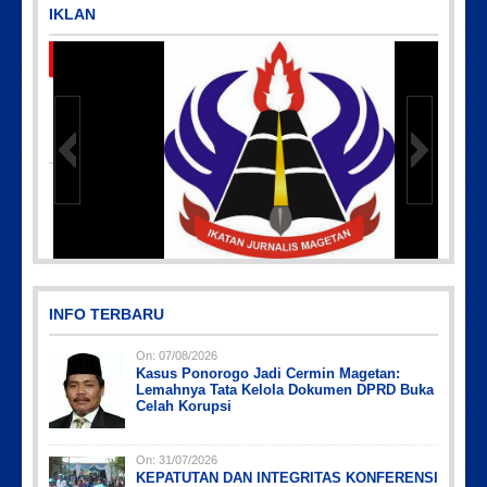
IKLAN
IMG-20191006-WA0043
INFO TERBARU
On:
07/08/2026
Kasus Ponorogo Jadi Cermin Magetan:
Lemahnya Tata Kelola Dokumen DPRD Buka
Celah Korupsi
On:
31/07/2026
KEPATUTAN DAN INTEGRITAS KONFERENSI
Picsart_23-04-10_00-36-15-097
Picsart_23-04-12_12-24-51-034
Picsart_23-04-02_13-27-26-448
IMG_20230730_152959
PicsArt_03-12-12.53.38