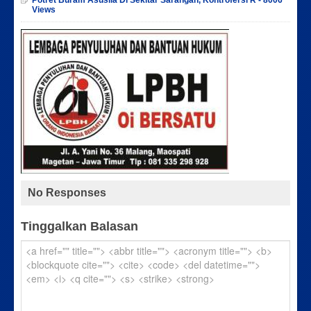
Potret Buram Asusila Di Sekitar Sarangan, Kontrofersi R - 8006
Views
No Responses
Tinggalkan Balasan