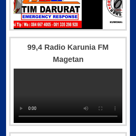
8_182608
Picsart_23-04-12_11-55-35-60
99,4 Radio Karunia FM
Magetan
IMG-20250501-WA0005