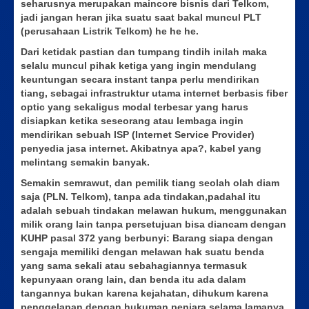
seharusnya merupakan maincore bisnis dari Telkom,
jadi jangan heran jika suatu saat bakal muncul PLT
(perusahaan Listrik Telkom) he he he.
Dari ketidak pastian dan tumpang tindih inilah maka
selalu muncul pihak ketiga yang ingin mendulang
keuntungan secara instant tanpa perlu mendirikan
tiang, sebagai infrastruktur utama internet berbasis fiber
optic yang sekaligus modal terbesar yang harus
disiapkan ketika seseorang atau lembaga ingin
mendirikan sebuah ISP (Internet Service Provider)
penyedia jasa internet. Akibatnya apa?, kabel yang
melintang semakin banyak.
Semakin semrawut, dan pemilik tiang seolah olah diam
saja (PLN. Telkom), tanpa ada tindakan,padahal itu
adalah sebuah tindakan melawan hukum, menggunakan
milik orang lain tanpa persetujuan bisa diancam dengan
KUHP pasal 372 yang berbunyi: Barang siapa dengan
sengaja memiliki dengan melawan hak suatu benda
yang sama sekali atau sebahagiannya termasuk
kepunyaan orang lain, dan benda itu ada dalam
tangannya bukan karena kejahatan, dihukum karena
penggelapan,dengan hukuman penjara selama lamanya