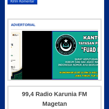
ADVERTORIAL
5
Picsart_23-04-10_00-36-15-097
99,4 Radio Karunia FM
Magetan