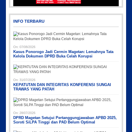
IMG_20230730_152959
Pic
INFO TERBARU
On:
07/08/2026
Kasus Ponorogo Jadi Cermin Magetan: Lemahnya Tata
Kelola Dokumen DPRD Buka Celah Korupsi
Picsart_23-04-10_00-36-15-097
Picsart_23-04-12_12-24-51-034
Picsart_23-04-02_13-27-26-448
Picsart_23-04-12_11-55-35-604
On:
31/07/2026
KEPATUTAN DAN INTEGRITAS KONFERENSI SUNGAI
TRAWAS YANG PATAH
On:
28/07/2026
DPRD Magetan Setujui Pertanggungjawaban APBD 2025,
Soroti SiLPA Tinggi dan PAD Belum Optimal