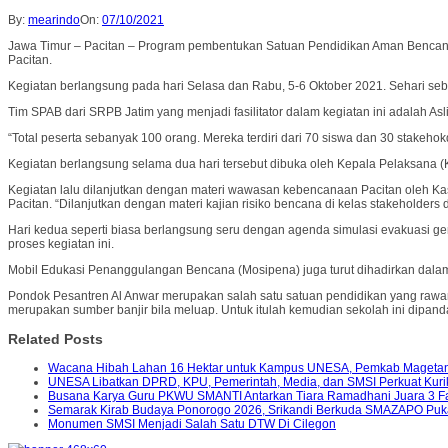
By:
mearindo
On:
07/10/2021
Jawa Timur – Pacitan – Program pembentukan Satuan Pendidikan Aman Bencan
Pacitan.
Kegiatan berlangsung pada hari Selasa dan Rabu, 5-6 Oktober 2021. Sehari sebe
Tim SPAB dari SRPB Jatim yang menjadi fasilitator dalam kegiatan ini adalah Asl
“Total peserta sebanyak 100 orang. Mereka terdiri dari 70 siswa dan 30 stakeho
Kegiatan berlangsung selama dua hari tersebut dibuka oleh Kepala Pelaksana 
Kegiatan lalu dilanjutkan dengan materi wawasan kebencanaan Pacitan oleh K
Pacitan. “Dilanjutkan dengan materi kajian risiko bencana di kelas stakeholder
Hari kedua seperti biasa berlangsung seru dengan agenda simulasi evakuasi 
proses kegiatan ini.
Mobil Edukasi Penanggulangan Bencana (Mosipena) juga turut dihadirkan dalam 
Pondok Pesantren Al Anwar merupakan salah satu satuan pendidikan yang rawan
merupakan sumber banjir bila meluap. Untuk itulah kemudian sekolah ini dipan
Related Posts
Wacana Hibah Lahan 16 Hektar untuk Kampus UNESA, Pemkab Magetan 
UNESA Libatkan DPRD, KPU, Pemerintah, Media, dan SMSI Perkuat Kuriku
Busana Karya Guru PKWU SMANTI Antarkan Tiara Ramadhani Juara 3 F
Semarak Kirab Budaya Ponorogo 2026, Srikandi Berkuda SMAZAPO Pu
Monumen SMSI Menjadi Salah Satu DTW Di Cilegon