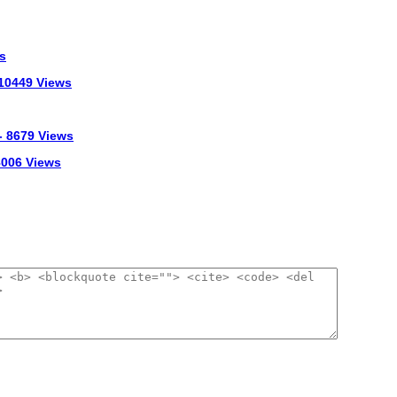
s
 10449 Views
- 8679 Views
 8006 Views