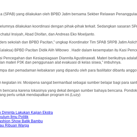
a (SPAB) yang dilakukan oleh BPBD Jatim bersama Sekber Relawan Penanggulan
lumnya dilakukan koordinasi dengan pihak-pihak terkait. Sedangkan sasaran SPA k
ichatul Insiyah, Abad Dloifan, dan Andreas Eko Moeljanto.
kders sekolah dan BPBD Pacitan,” ungkap Koordinator Tim SPAB SRPB Jatim Aslicha
(Kalaksa) BPBD Pacitan Didik Alih Wibowo . Hadir dalam kesempatan itu Kasi P
asi Pencegahan dan Kesiapsiagaan Diannita Agustinawati. Materi berikutnya ad
s dan materi P3K dan penggunaan alat evakuasi di kelas siswa,” imbuhnya.
gempa dan pemadaman kebakaran yang dipandu oleh para fasilitator dibantu ang
kegiatan ini. Mosipena sangat bermanfaat sebagai sumber belajar bagi para santr
 bencana karena lokasinya yang dekat dengan sumber bahaya bencana. Pondok ini 
dang perlu untuk mendapatkan program ini.(Luzy)
Diminta Lakukan Kajian Ekstra
lum Ilmu Politik
ashion Show Batik Bambu
kau Ribuan Warga