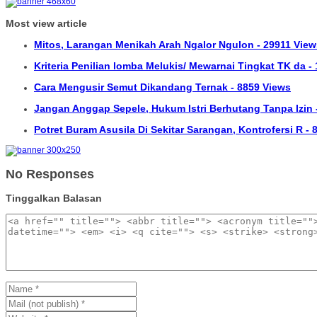
Most view article
Mitos, Larangan Menikah Arah Ngalor Ngulon - 29911 View
Kriteria Penilian lomba Melukis/ Mewarnai Tingkat TK da -
Cara Mengusir Semut Dikandang Ternak - 8859 Views
Jangan Anggap Sepele, Hukum Istri Berhutang Tanpa Izin 
Potret Buram Asusila Di Sekitar Sarangan, Kontrofersi R -
No Responses
Tinggalkan Balasan