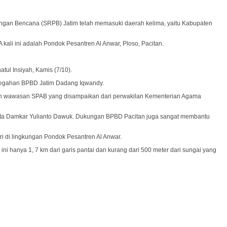
gan Bencana (SRPB) Jatim telah memasuki daerah kelima, yaitu Kabupaten
ali ini adalah Pondok Pesantren Al Anwar, Ploso, Pacitan.
tul Insiyah, Kamis (7/10).
encegahan BPBD Jatim Dadang Iqwandy.
alah wawasan SPAB yang disampaikan dari perwakilan Kementerian Agama
gota Damkar Yulianto Dawuk. Dukungan BPBD Pacitan juga sangat membantu
i di lingkungan Pondok Pesantren Al Anwar.
hanya 1, 7 km dari garis pantai dan kurang dari 500 meter dari sungai yang