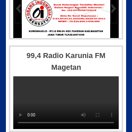
Picsart_23-04-12_11-55-35-604
99,4 Radio Karunia FM
Magetan
Picsart_23-04-10_00-36-15-097