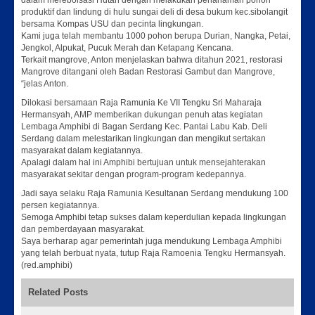
dalam mereboisasi Hutan dengan melakukan penanaman pohon
produktif dan lindung di hulu sungai deli di desa bukum kec.sibolangit
bersama Kompas USU dan pecinta lingkungan.
Kami juga telah membantu 1000 pohon berupa Durian, Nangka, Petai,
Jengkol, Alpukat, Pucuk Merah dan Ketapang Kencana.
Terkait mangrove, Anton menjelaskan bahwa ditahun 2021, restorasi
Mangrove ditangani oleh Badan Restorasi Gambut dan Mangrove,
“jelas Anton.
Dilokasi bersamaan Raja Ramunia Ke VII Tengku Sri Maharaja
Hermansyah, AMP memberikan dukungan penuh atas kegiatan
Lembaga Amphibi di Bagan Serdang Kec. Pantai Labu Kab. Deli
Serdang dalam melestarikan lingkungan dan mengikut sertakan
masyarakat dalam kegiatannya.
Apalagi dalam hal ini Amphibi bertujuan untuk mensejahterakan
masyarakat sekitar dengan program-program kedepannya.
Jadi saya selaku Raja Ramunia Kesultanan Serdang mendukung 100
persen kegiatannya.
Semoga Amphibi tetap sukses dalam keperdulian kepada lingkungan
dan pemberdayaan masyarakat.
Saya berharap agar pemerintah juga mendukung Lembaga Amphibi
yang telah berbuat nyata, tutup Raja Ramoenia Tengku Hermansyah.
(red.amphibi)
Related Posts