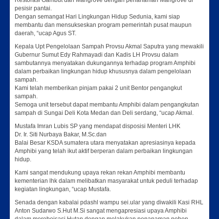
Restorasi Gambut dan Mangrove dengan penanaman Mangrove di
pesisir pantai.
Dengan semangat Hari Lingkungan Hidup Sedunia, kami siap
membantu dan mensukseskan program pemerintah pusat maupun
daerah, “ucap Agus ST.
Kepala Upt Pengelolaan Sampah Provsu Akmal Saputra yang mewakili
Gubernur Sumut Edy Rahmayadi dan Kadis LH Provsu dalam
sambutannya menyatakan dukungannya terhadap program Amphibi
dalam perbaikan lingkungan hidup khususnya dalam pengelolaan
sampah.
Kami telah memberikan pinjam pakai 2 unit Bentor pengangkut
sampah.
Semoga unit tersebut dapat membantu Amphibi dalam pengangkutan
sampah di Sungai Deli Kota Medan dan Deli serdang, “ucap Akmal.
Mustafa Imran Lubis SP yang mendapat disposisi Menteri LHK
Dr. Ir. Siti Nurbaya Bakar, M.Sc.dan
Balai Besar KSDA sumatera utara menyatakan apresiasinya kepada
Amphibi yang telah ikut aktif berperan dalam perbaikan lingkungan
hidup.
Kami sangat mendukung upaya rekan rekan Amphibi membantu
kementerian lhk dalam melibatkan masyarakat untuk peduli terhadap
kegiatan lingkungan, “ucap Mustafa.
Senada dengan kabalai pdashl wampu sei.ular yang diwakili Kasi RHL
Anton Sudarwo S.Hut M.Si sangat mengapresiasi upaya Amphibi