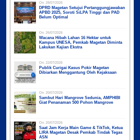
On:
28/07/2026
DPRD Magetan Setujui Pertanggungjawaban
Picsart_23-04-12_12-24-51-034
Picsart_23-04-12_11-55-35-604
IMG_20230730_152959
PicsArt_03-12-12.53.38
APBD 2025, Soroti SiLPA Tinggi dan PAD
Belum Optimal
On:
26/07/2026
Wacana Hibah Lahan 16 Hektar untuk
Kampus UNESA, Pemkab Magetan Diminta
Lakukan Kajian Ekstra
On:
22/07/2026
Publik Curigai Kasus Pokir Magetan
Dibiarkan Menggantung Oleh Kejaksaan
On:
20/07/2026
Sambut Hari Mangrove Sedunia, AMPHIBI
Giat Penanaman 500 Pohon Mangrove
On:
20/07/2026
Saat Jam Kerja Main Game & TikTok, Ketua
LIRA Magetan Desak Pemkab Tindak Tegas
ASN