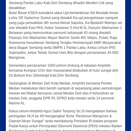
Serdang Pantai Labu Kab.Deli Serdang dihadiri Menteri Lhk yang
diwakilkan
Balai Besar KSDA sumatera utara Upt kementerian lhk Mustafa Imran
Lubis SP, Gubernur Sumut yang diwakili Ka.upt pengelolaan sampah
yang juga perwakilan dlh sumut Akmal Saputra, Ka Bpdashl Wampu sei
ular diwakili Kasi RHL Anton Sudarwo S.Hut M.Si, Danyon Marhanlan 1
Belawan yang menurunkan personil sebanyak 40 orang diwakili
Pasiops Yon Marhanlan Mayor Marinir Santri MS Sitepu, Polair, Raja
Ramoenia Kesultanan Serdang Tengku Hermansyah AMP, Masyarakat
desa Bagan Serdang serta SMPN 1 Pantai Labu, Ketua Umum IPIS
Suprayitno, ketua Tekab Sumut Uwo Bily dengan penanaman 45.000
Mangrove.
Sementara penanaman 1000 pohon lindung di lakukan Amphibi
bersama Kompas USU dan masyarakat dilakukan di hulu sungai deli
Ds.Bukum Kec.Sibolangit Kab.Deli Serdang.
Sedangkan di Medan Deli Kota Medan, Amphibi bersama Pemko
Medan melakukan Aksi bersih sampah di sepanjang jalan pemotongan
Hewan kel.Mabar bersama camat Medan Deli dan 6 Kelurahan se
medan Deli, anggota DPR RI, DPRD kota medan serta 14 personil
Marinir AL.
Ketua umum Amphibi Agus Salim Tanjung So,Si mengatakan bahwa
peringatan HLH ke 49 mengangkat Tema “Restorasi Mangrove &
Daerah Aliran Sungai” serta mendukung Presiden RI dalam program
Padat Karya untuk Percepatan Ekonomi Nasional (PEN) melalui Badan