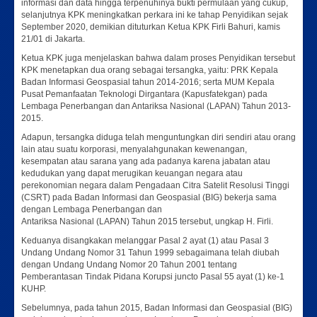
informasi dan data hingga terpenuhinya bukti permulaan yang cukup,
selanjutnya KPK meningkatkan perkara ini ke tahap Penyidikan sejak
September 2020, demikian dituturkan Ketua KPK Firli Bahuri, kamis
21/01 di Jakarta.
Ketua KPK juga menjelaskan bahwa dalam proses Penyidikan tersebut
KPK menetapkan dua orang sebagai tersangka, yaitu: PRK Kepala
Badan Informasi Geospasial tahun 2014-2016; serta MUM Kepala
Pusat Pemanfaatan Teknologi Dirgantara (Kapusfatekgan) pada
Lembaga Penerbangan dan Antariksa Nasional (LAPAN) Tahun 2013-
2015.
Adapun, tersangka diduga telah menguntungkan diri sendiri atau orang
lain atau suatu korporasi, menyalahgunakan kewenangan,
kesempatan atau sarana yang ada padanya karena jabatan atau
kedudukan yang dapat merugikan keuangan negara atau
perekonomian negara dalam Pengadaan Citra Satelit Resolusi Tinggi
(CSRT) pada Badan Informasi dan Geospasial (BIG) bekerja sama
dengan Lembaga Penerbangan dan
Antariksa Nasional (LAPAN) Tahun 2015 tersebut, ungkap H. Firli.
Keduanya disangkakan melanggar Pasal 2 ayat (1) atau Pasal 3
Undang Undang Nomor 31 Tahun 1999 sebagaimana telah diubah
dengan Undang Undang Nomor 20 Tahun 2001 tentang
Pemberantasan Tindak Pidana Korupsi juncto Pasal 55 ayat (1) ke-1
KUHP.
Sebelumnya, pada tahun 2015, Badan Informasi dan Geospasial (BIG)