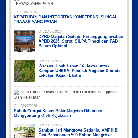
On:
31/07/2026
KEPATUTAN DAN INTEGRITAS KONFERENSI SUNGAI
TRAWAS YANG PATAH
On:
28/07/2026
DPRD Magetan Setujui Pertanggungjawaban
APBD 2025, Soroti SiLPA Tinggi dan PAD
Belum Optimal
On:
26/07/2026
Wacana Hibah Lahan 16 Hektar untuk
Kampus UNESA, Pemkab Magetan Diminta
Lakukan Kajian Ekstra
On:
22/07/2026
Publik Curigai Kasus Pokir Magetan Dibiarkan
Menggantung Oleh Kejaksaan
On:
20/07/2026
Sambut Hari Mangrove Sedunia, AMPHIBI
Giat Penanaman 500 Pohon Mangrove