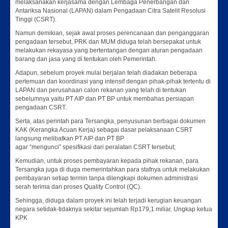
melaksanakan kerjasama dengan Lembaga Penerbangan dan
Antariksa Nasional (LAPAN) dalam Pengadaan Citra Satelit Resolusi
Tinggi (CSRT).
Namun demikian, sejak awal proses perencanaan dan penganggaran
pengadaan tersebut, PRK dan MUM diduga telah bersepakat untuk
melakukan rekayasa yang bertentangan dengan aturan pengadaan
barang dan jasa yang di tentukan oleh Pemerintah.
Adapun, sebelum proyek mulai berjalan telah diadakan beberapa
pertemuan dan koordinasi yang intensif dengan pihak-pihak tertentu di
LAPAN dan perusahaan calon rekanan yang telah di tentukan
sebelumnya yaitu PT AIP dan PT BP untuk membahas persiapan
pengadaan CSRT.
Serta, atas perintah para Tersangka, penyusunan berbagai dokumen
KAK (Kerangka Acuan Kerja) sebagai dasar pelaksanaan CSRT
langsung melibatkan PT AIP dan PT BP
agar “mengunci” spesifikasi dari peralatan CSRT tersebut;
Kemudian, untuk proses pembayaran kepada pihak rekanan, para
Tersangka juga di duga memerintahkan para stafnya untuk melakukan
pembayaran setiap termin tanpa dilengkapi dokumen administrasi
serah terima dan proses Quality Control (QC).
Sehingga, diduga dalam proyek ini telah terjadi kerugian keuangan
negara setidak-tidaknya sekitar sejumlah Rp179,1 miliar. Ungkap ketua
KPK