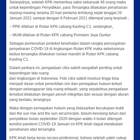
Selanjutnya, setelah KPK memeriksa saksi sebanyak 46 orang maka
untuk kepentingan Penyidikan, para Tersangka dilakukan penahanan
masing-masing selama 20 hari pertama terhitung sejak tanggal 20
Januari 2021 sampai dengan 8 Februari 2021 ditempat yang terpisah ;
– PRK ditahan di Rutan KPK cabang Kavling C1; sedangkan,
– MUM ditahan di Rutan KPK cabang Pomdam Jaya Guntur.
Sebagai pemenuhan protokol kesehatan dalam rangka pencegahan
penyebaran COVID-19 di lingkungan Rutan KPK maka sebelumnya
kedua tersangka dilakukan isolasi mandiri di Rutan KPK cabang
Kavling C1.
Dalam perkara ini, pengadaan citra satelit sangatlah penting untuk
kepentingan tata ruang
dan lingkungan di Indonesia. Foto citra satelit resolusi tinggi bisa
menjadi dasar untuk penerbitan izin dan penegakan hukum terkait
dengan pelanggaran tata ruang wilayah, yang sepatutnya pengadaan
tersebut dilakukan dengan penuh integritas dan sesuai dengan aturan
yang berlaku, terangnya.
Maka dengan penegakan hukum yang didasarkan kecukupan bukti
dan the sun rise and the sun set principle, belum berulang tahun dari
penyidikan bulan september 2020 dengan waktu 4 bulan ditengah
kondisi pandemi COVID-19 Januari ini KPK telah dapat melakukan
penahanan atas tersangka.
KPK telah kerja keras secara profesional, bahwa setelah yakin cukup