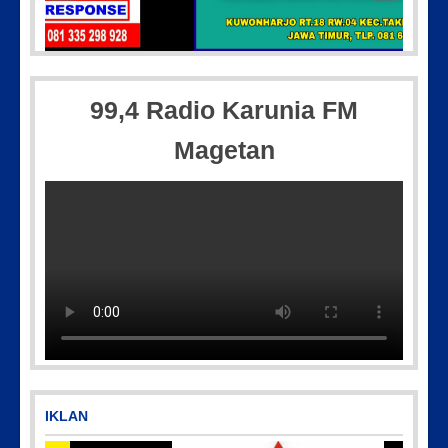
Picsart_23-04-10_00-36-15-097
99,4 Radio Karunia FM
Magetan
Picsart_23-04-12_11-55-35-604
IMG-20170928-WA0071
IKLAN