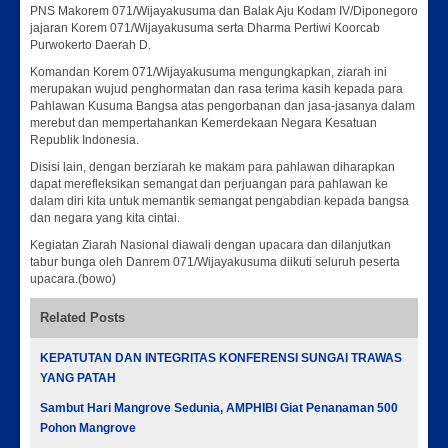
PNS Makorem 071/Wijayakusuma dan Balak Aju Kodam IV/Diponegoro
jajaran Korem 071/Wijayakusuma serta Dharma Pertiwi Koorcab
Purwokerto Daerah D.
Komandan Korem 071/Wijayakusuma mengungkapkan, ziarah ini
merupakan wujud penghormatan dan rasa terima kasih kepada para
Pahlawan Kusuma Bangsa atas pengorbanan dan jasa-jasanya dalam
merebut dan mempertahankan Kemerdekaan Negara Kesatuan
Republik Indonesia.
Disisi lain, dengan berziarah ke makam para pahlawan diharapkan
dapat merefleksikan semangat dan perjuangan para pahlawan ke
dalam diri kita untuk memantik semangat pengabdian kepada bangsa
dan negara yang kita cintai.
Kegiatan Ziarah Nasional diawali dengan upacara dan dilanjutkan
tabur bunga oleh Danrem 071/Wijayakusuma diikuti seluruh peserta
upacara.(bowo)
Related Posts
KEPATUTAN DAN INTEGRITAS KONFERENSI SUNGAI TRAWAS
YANG PATAH
Sambut Hari Mangrove Sedunia, AMPHIBI Giat Penanaman 500
Pohon Mangrove