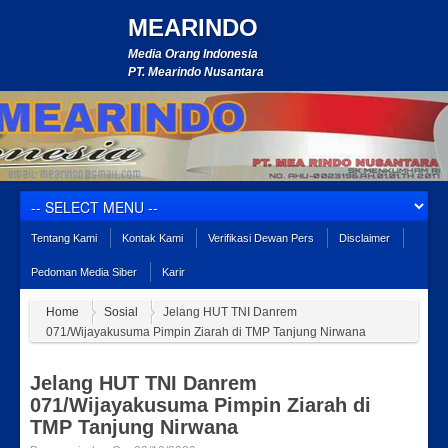
MEARINDO
Media Orang Indonesia
PT. Mearindo Nusantara
Tentang Kami
Kontak Kami
Verifikasi Dewan Pers
Disclaimer
Pedoman Media Siber
Karir
Home
Sosial
Jelang HUT TNI Danrem
071/Wijayakusuma Pimpin Ziarah di TMP Tanjung Nirwana
Jelang HUT TNI Danrem
071/Wijayakusuma Pimpin Ziarah di
TMP Tanjung Nirwana