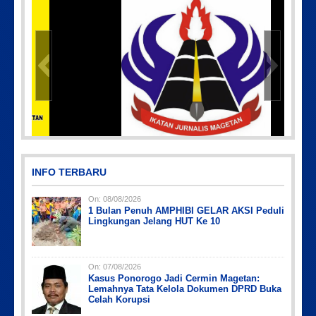
IMG-20191006-WA0043
INFO TERBARU
On:
08/08/2026
1 Bulan Penuh AMPHIBI GELAR AKSI Peduli
Lingkungan Jelang HUT Ke 10
On:
07/08/2026
Kasus Ponorogo Jadi Cermin Magetan:
Picsart_23-04-10_00-36-15-097
Picsart_23-04-02_13-27-26-448
Picsart_23-04-12_11-55-35-604
IMG_20230730_152959
PicsArt_03-12-12.53.38
Lemahnya Tata Kelola Dokumen DPRD Buka
Celah Korupsi