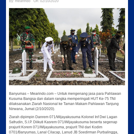
By:
mearindo
On:
02/10/2020
Banyumas – Mearindo.com – Untuk mengenang jasa para Pahlawan
Kusuma Bangsa dan dalam rangka memperingati HUT Ke-75 TNI
dilaksanakan Ziarah Nasional ke Taman Makam Pahlawan Tanjung
Nirwana, Jumat (2/10/2020).
Ziarah dipimpin Danrem 071/Wijayakusuma Kolonel Inf Dwi Lagan
Safrudin, S.I.P. Diikuti Kasrem 071/Wijayakusuma beserta segenap
prajurit Korem 071/Wijayakusuma, prajurit TNI dari Kodim
0701/Banyumas, Lanal Cilacap, Lanud JB Soedirman Purbalingga,