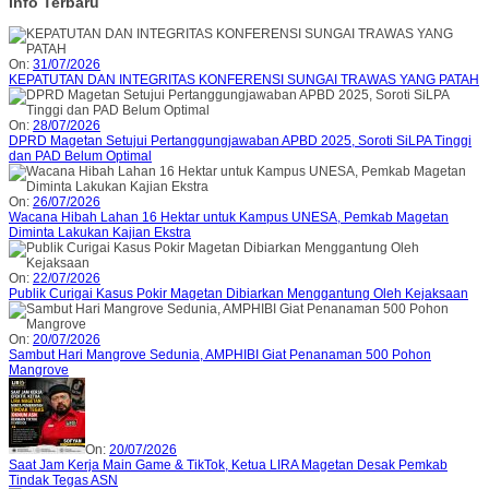
Info Terbaru
On:
31/07/2026
KEPATUTAN DAN INTEGRITAS KONFERENSI SUNGAI TRAWAS YANG PATAH
On:
28/07/2026
DPRD Magetan Setujui Pertanggungjawaban APBD 2025, Soroti SiLPA Tinggi
dan PAD Belum Optimal
On:
26/07/2026
Wacana Hibah Lahan 16 Hektar untuk Kampus UNESA, Pemkab Magetan
Diminta Lakukan Kajian Ekstra
On:
22/07/2026
Publik Curigai Kasus Pokir Magetan Dibiarkan Menggantung Oleh Kejaksaan
On:
20/07/2026
Sambut Hari Mangrove Sedunia, AMPHIBI Giat Penanaman 500 Pohon
Mangrove
On:
20/07/2026
Saat Jam Kerja Main Game & TikTok, Ketua LIRA Magetan Desak Pemkab
Tindak Tegas ASN