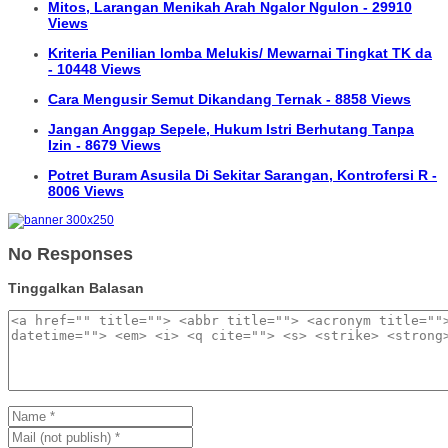
Mitos, Larangan Menikah Arah Ngalor Ngulon - 29910
Views
Kriteria Penilian lomba Melukis/ Mewarnai Tingkat TK da
- 10448 Views
Cara Mengusir Semut Dikandang Ternak - 8858 Views
Jangan Anggap Sepele, Hukum Istri Berhutang Tanpa
Izin - 8679 Views
Potret Buram Asusila Di Sekitar Sarangan, Kontrofersi R -
8006 Views
No Responses
Tinggalkan Balasan