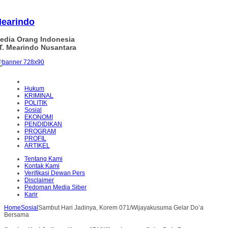
earindo
edia Orang Indonesia
T. Mearindo Nusantara
Hukum
KRIMINAL
POLITIK
Sosial
EKONOMI
PENDIDIKAN
PROGRAM
PROFIL
ARTIKEL
Tentang Kami
Kontak Kami
Verifikasi Dewan Pers
Disclaimer
Pedoman Media Siber
Karir
Home
Sosial
Sambut Hari Jadinya, Korem 071/Wijayakusuma Gelar Do’a
Bersama