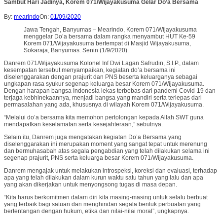
Sambut Hari Jadinya, Korem 071/Wijayakusuma Gelar Do’a Bersama
By:
mearindo
On:
01/09/2020
Jawa Tengah, Banyumas – Mearindo, Korem 071/Wijayakusuma
menggelar Do’a bersama dalam rangka menyambut HUT Ke-59
Korem 071/Wijayakusuma bertempat di Masjid Wijayakusuma,
Sokaraja, Banyumas. Senin (1/9/2020).
Danrem 071/Wijayakusuma Kolonel Inf Dwi Lagan Safrudin, S.I.P., dalam
kesempatan tersebut menyampaikan, kegiatan do’a bersama ini
diselenggarakan dengan prajurit dan PNS beserta keluarganya sebagai
ungkapan rasa syukur segenap keluarga besar Korem 071/Wijayakusuma.
Dengan harapan bangsa Indonesia lekas terbebas dari pandemi Covid-19 dan
terjaga kebhinekaannya, menjadi bangsa yang mandiri serta terlepas dari
permasalahan yang ada, khususnya di wilayah Korem 071/Wijayakusuma.
“Melalui do’a bersama kita memohon pertolongan kepada Allah SWT guna
mendapatkan keselamatan serta kesejahteraan,” sebutnya.
Selain itu, Danrem juga mengatakan kegiatan Do’a Bersama yang
diselenggarakan ini merupakan moment yang sangat tepat untuk merenung
dan bermuhasabah atas segala pengabdian yang telah dilakukan selama ini
segenap prajurit, PNS serta keluarga besar Korem 071/Wijayakusuma.
Danrem mengajak untuk melakukan introspeksi, koreksi dan evaluasi, terhadap
apa yang telah dilakukan dalam kurun waktu satu tahun yang lalu dan apa
yang akan dikerjakan untuk menyongsong tugas di masa depan.
“Kita harus berkomitmen dalam diri kita masing-masing untuk selalu berbuat
yang terbaik bagi satuan dan menghindari segala bentuk perbuatan yang
bertentangan dengan hukum, etika dan nilai-nilai moral”, ungkapnya.