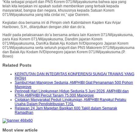
“Kita sebagai prajurit dan PNS Korem 071/Wijayakusuma bahwa apa yang
telah kita kerjakan ini apakah sudah memberikan yang terbaik kepada
masyarakat, bangsa dan negara, khususnya kepada Satuan Korem
071/Wijayakusuma yang kita cintai ini,” ujar Danrem.
Kegiatan doa bersama ini di Pimpin oleh Kabintalrem Kapten Kav Anjar
Haribowo, S.H., dilanjutkan dengan zikir dan do’a.
Hadir pada pelaksanaan do’a bersama antara lain Kasrem 071/Wijayakusuma,
para Kasi Korem 071/Wijayakusuma, Dandim jajaran Korem
071/Wijayakusuma, Dan/Ka Balak Aju Kodam IV/Diponegoro Jajaran Korem
071/Wijayakusuma serta seluruh prajurit dan PNS Makorem 071/Wijayakusuma
dan Balak Aju Kodam IV/Diponegoro jajaran Korem 071/Wijayakusuma.(P.
Bowo)
Related Posts
KEPATUTAN DAN INTEGRITAS KONFERENSI SUNGAI TRAWAS YANG
PATAH
Sambut Hari Mangrove Sedunia, AMPHIBI Giat Penanaman 500 Pohon
Mangrove
Peringati Hari Lingkungan Hidup Sedunia 5 Juni 2026, AMPHIBI dan
KTHn AMPHIBI Percut Tanam 75.000 Mangrove
Ciptakan Masyarakat Peduli Lingkungan, AMPHIBI Rangkul Pelaku
Usaha Dalam Pendistribusian TJSL
Relawan 24 Jam Magetan Bagikan 600 Takjil dalam Semarak
Ramadhan
Most view article