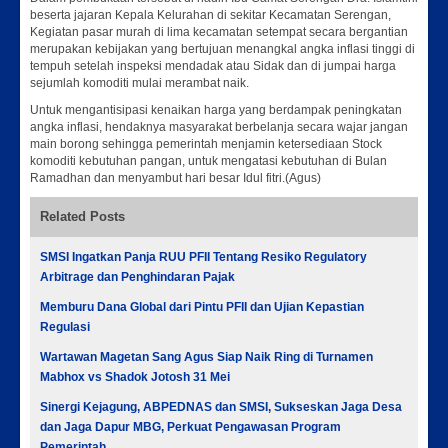
beserta jajaran Kepala Kelurahan di sekitar Kecamatan Serengan,
Kegiatan pasar murah di lima kecamatan setempat secara bergantian
merupakan kebijakan yang bertujuan menangkal angka inflasi tinggi di
tempuh setelah inspeksi mendadak atau Sidak dan di jumpai harga
sejumlah komoditi mulai merambat naik.
Untuk mengantisipasi kenaikan harga yang berdampak peningkatan
angka inflasi, hendaknya masyarakat berbelanja secara wajar jangan
main borong sehingga pemerintah menjamin ketersediaan Stock
komoditi kebutuhan pangan, untuk mengatasi kebutuhan di Bulan
Ramadhan dan menyambut hari besar Idul fitri.(Agus)
Related Posts
SMSI Ingatkan Panja RUU PFII Tentang Resiko Regulatory
Arbitrage dan Penghindaran Pajak
Memburu Dana Global dari Pintu PFII dan Ujian Kepastian
Regulasi
Wartawan Magetan Sang Agus Siap Naik Ring di Turnamen
Mabhox vs Shadok Jotosh 31 Mei
Sinergi Kejagung, ABPEDNAS dan SMSI, Sukseskan Jaga Desa
dan Jaga Dapur MBG, Perkuat Pengawasan Program
Pemerintah