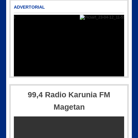
ADVERTORIAL
1-WA0005
Picsart_23-04-12_11-55-35-60
99,4 Radio Karunia FM
Magetan