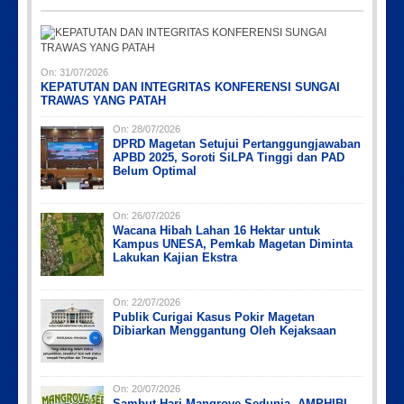
On:
31/07/2026
KEPATUTAN DAN INTEGRITAS KONFERENSI SUNGAI
TRAWAS YANG PATAH
On:
28/07/2026
DPRD Magetan Setujui Pertanggungjawaban
APBD 2025, Soroti SiLPA Tinggi dan PAD
Belum Optimal
On:
26/07/2026
Wacana Hibah Lahan 16 Hektar untuk
Kampus UNESA, Pemkab Magetan Diminta
Lakukan Kajian Ekstra
On:
22/07/2026
Publik Curigai Kasus Pokir Magetan
Dibiarkan Menggantung Oleh Kejaksaan
On:
20/07/2026
Sambut Hari Mangrove Sedunia, AMPHIBI