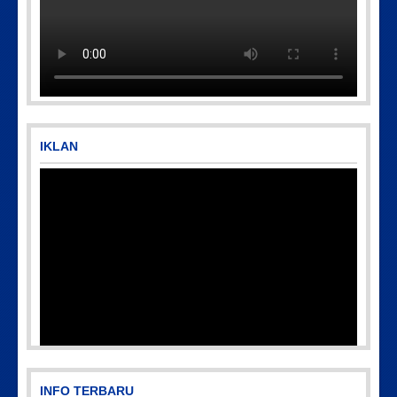
Picsart_23-04-10_00-36-15-097
IMG-20170928-WA0071
IKLAN
INFO TERBARU