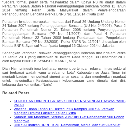
“Secara formal, peran serta masyarakat dalam upaya PB itu diatur dalam
Peraturan Kepala Badan Nasional Penanggulangan Bencana Nomor 11 Tahun
2014 tentang Peran Serta Masyarakat dalam Penyelenggaraan
Penanggulangan Bencana (Perka BNPB No. 11/2014),” kata Dian
Peraturan tersebut merupakan mandat dari Pasal 26 Undang-Undang Nomor
24 Tahun 2007 tentang Penanggulangan Bencana (UU No. 24/2007), Pasal 2
Peraturan Pemerintah Nomor 21 Tahun 2008 tentang Penyelenggaraan
Penanggulangan Bencana (PP No. 21/2007), dan Pasal 4 Peraturan
Pemerintah Nomor 22 Tahun 2008 tentang Pendanaan dan Pengelolaan
Bantuan Bencana (PP No. 22/2008). Perka BNPB No. 11/2014 ditetapkan oleh
Kepala BNPB, Syamsul Maarif pada tanggal 16 Oktober 2014 di Jakarta.
Sedangkan Pedoman Relawan Penanggulangan Bencana diatur dalam Perka
17 Tahun 2011 yang ditetapkan di Jakarta Pada tanggal 30 Desember 2011
oleh Kepala BNPB Dr. SYAMSUL MAARIF, M.SI.
Dian Harmuningsih juga berharap moment pertemuan relawan lintas sektoral
sari berbagai wadah yang tersebar di kota/ Kabupaten se Jawa Timur ini
menjadi bagian memperkuat sinergi antar sesama dan memberikan manfaat
untuk mewujudkan Kesiapsiagaan kebencanaan yang dimulai dari diri,
keluarga dan komunitas. (Narto)
Related Posts
KEPATUTAN DAN INTEGRITAS KONFERENSI SUNGAI TRAWAS YANG
PATAH
Wacana Hibah Lahan 16 Hektar untuk Kampus UNESA, Pemkab
Magetan Diminta Lakukan Kajian Ekstra
Sambut Hari Mangrove Sedunia, AMPHIBI Giat Penanaman 500 Pohon
Mangrove
UNESA Libatkan DPRD, KPU, Pemerintah, Media, dan SMSI Perkuat