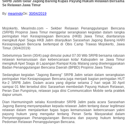
SRPB Jatim Gelar Jagong Bareng Kupas Payung Hukum Relawan Bersama
Se Relawan Jawa Timur
By:
mearindo
On:
30/04/2019
Mojokerto, Mearindo.com – Sekber Relawan Penanggulangan Bencana
(SRPB) Propinsi Jawa Timur menggelar serangkaian kegiatan dalam rangka
peringatan Hari Kesiapsiagaan Bencana (HKB) Jawa Timur, diantaranya
mengikuti Apel Siaga HKB Jatim dilanjutkan Sarasehan Jagong Bareng HARI
Kesiapsiagaan Bencana bertempat di Obis Camp Trawas Mojokerto, Jawa
Timur. (30/4/2019)
Sebelumnya Senin (30/4) pagi dimulai pukul 07.00 Wib SRPB bersama ratusan
relawan kemanusiaan dan kebencanaan kota/ Kabupaten se Jawa Timur
mengikuti Apel Siaga di Lapangan Rampal Kota Malang yang diselenggarakan
Badan Penanggulangan Bencana Daerah (BPBD) Propinsi Jawa Timur.
Sedangkan kegiatan “Jagong Bareng” SRPB Jatim selain dalam serangkaian
peringatan Hari Kesiapsiagaan Bencana juga menjadi bagian peringatan HUT
Ke-2 SRPB Jatim. Dalam acara yang digelar selama 2 hari sejak 30 April
sampai 01 Mei tersebut diisi Sarasehan membedah Payung Hukum Relawan,
Peran Dan Fungsinya, relawan juga diisi Communication Mobile serta praktek
dapur umum.
Dian Harmuningsih selaku Koordinator SRPB Jatim pada acara Sarasehan
Jagong Bareng menyampaikan kepada relawan Jatim tentang dasar legitimasi
relawan dalam menjalankan tugas tugas kemanusiaan kebencanaan yakni
payung hukum yang mengatur tentang Peran Serta Masyarakat dalam
Penyelenggaraan Penanggulangan Bencana dan payung hukum tentang
Pedoman Relawan Penanggulangan Bencana.