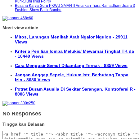
Kurikulum Ilmu Politik
Busana Karya Guru PKWU SMANTI Antarkan Tiara Ramadhani Juara 3
Fashion Show Batik Bambu
Most view article
Mitos, Larangan Menikah Arah Ngalor Ngulon - 29911
Views
Kriteria Penilian lomba Melukis/ Mewarnai Tingkat TK da
- 10449 Views
Cara Mengusir Semut Dikandang Ternak - 8859 Views
Jangan Anggap Sepele, Hukum Istri Berhutang Tanpa
Izin - 8680 Views
Potret Buram Asusila Di Sekitar Sarangan, Kontrofersi R -
8006 Views
No Responses
Tinggalkan Balasan