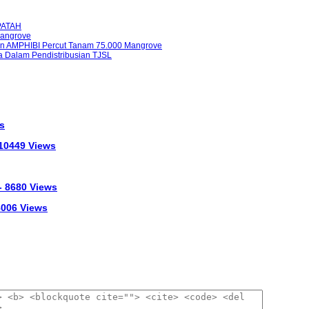
PATAH
Mangrove
THn AMPHIBI Percut Tanam 75.000 Mangrove
a Dalam Pendistribusian TJSL
s
 10449 Views
- 8680 Views
 8006 Views