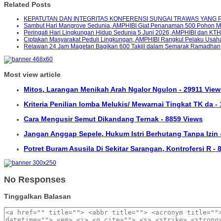
Related Posts
KEPATUTAN DAN INTEGRITAS KONFERENSI SUNGAI TRAWAS YANG 
Sambut Hari Mangrove Sedunia, AMPHIBI Giat Penanaman 500 Pohon 
Peringati Hari Lingkungan Hidup Sedunia 5 Juni 2026, AMPHIBI dan K
Ciptakan Masyarakat Peduli Lingkungan, AMPHIBI Rangkul Pelaku Usah
Relawan 24 Jam Magetan Bagikan 600 Takjil dalam Semarak Ramadhan
Most view article
Mitos, Larangan Menikah Arah Ngalor Ngulon - 29911 View
Kriteria Penilian lomba Melukis/ Mewarnai Tingkat TK da -
Cara Mengusir Semut Dikandang Ternak - 8859 Views
Jangan Anggap Sepele, Hukum Istri Berhutang Tanpa Izin 
Potret Buram Asusila Di Sekitar Sarangan, Kontrofersi R -
No Responses
Tinggalkan Balasan