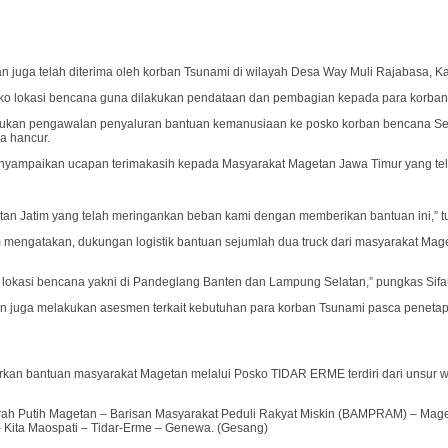
n juga telah diterima oleh korban Tsunami di wilayah Desa Way Muli Rajabasa, 
sko lokasi bencana guna dilakukan pendataan dan pembagian kepada para korban
kan pengawalan penyaluran bantuan kemanusiaan ke posko korban bencana Sel
a hancur.
 menyampaikan ucapan terimakasih kepada Masyarakat Magetan Jawa Timur yang te
n Jatim yang telah meringankan beban kami dengan memberikan bantuan ini,” tut
 mengatakan, dukungan logistik bantuan sejumlah dua truck dari masyarakat Mage
a lokasi bencana yakni di Pandeglang Banten dan Lampung Selatan,” pungkas Sifa
 juga melakukan asesmen terkait kebutuhan para korban Tsunami pasca penetapan
kan bantuan masyarakat Magetan melalui Posko TIDAR ERME terdiri dari unsur wa
rah Putih Magetan – Barisan Masyarakat Peduli Rakyat Miskin (BAMPRAM) – Mag
 Kita Maospati – Tidar-Erme – Genewa. (Gesang)