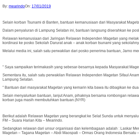
By:
mearindo
On:
17/01/2019
Selain korban Tsunami di Banten, bantuan kemanusiaan dari Masyarakat Mageta
Dalam penyaluran di Lampung Selatan ini, bantuan langsung diserahkan ke po
Relawan kemanusiaan dari Jaringan Relawan Independen Magetan yang melaku
kordinasi ke posko Sekolah Darurat anak – anak korban tsunami yang sekolahny
Melalui media ini, salah satu perwakilan dari posko penerima bantuan, Jarno
” Saya sampaikan terimakasih yang sebesar-besarnya kepada Masyarakat Mageta
Sementara itu, salah satu perwakilan Relawan Independen Magetan Sifaul Anam
Lampung Selatan.
” Bantuan dari masyarakat Magetan yang kemarin kita bawa itu dibagikan ke du
Selain menyalurkan bantuan, lanjut Anam, pihaknya bersama rombongan relawan
korban juga masih membutuhkan bantuan.(NYR)
Berikut adalah Relawan Magetan yang berangkat ke Selat Sunda untuk menyalur
FM – Suara Harian Kita – Mearindo.
Sedangkan relawan dari unsur organisasi dan kelembagaan adalah : Laskar Me
Magetan – Tagana Magetan – Abdi Maospati – Ormas Orang Indonesia Bersatu –