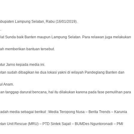
Kabupaten Lampung Selatan, Rabu (16/01/2019).
.
at Sunda baik Banten maupun Lampung Selatan. Para relawan juga melakukan
lah memberikan bantuan tersebut.
ur Jarno kepada media ini.
tan sudah dibagikan ke dua lokasi yakni di wilayah Pandeglang Banten dan
ul Anam.
 tanggap darurat bencana, hal itu dilakukan karena pada fase pemulihan para
dah media sebagai berikut : Media Teropong Nusa – Berita Trends – Karunia
etan Unit Rescue (MRU) – PTD Sintek Sajail – BUMDes Nguntoronadi – PMI