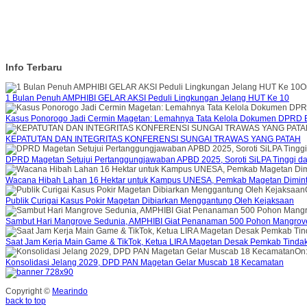
Info Terbaru
O
1 Bulan Penuh AMPHIBI GELAR AKSI Peduli Lingkungan Jelang HUT Ke 10
Kasus Ponorogo Jadi Cermin Magetan: Lemahnya Tata Kelola Dokumen DPRD B
KEPATUTAN DAN INTEGRITAS KONFERENSI SUNGAI TRAWAS YANG PATAH
DPRD Magetan Setujui Pertanggungjawaban APBD 2025, Soroti SiLPA Tinggi d
Wacana Hibah Lahan 16 Hektar untuk Kampus UNESA, Pemkab Magetan Diminta
Publik Curigai Kasus Pokir Magetan Dibiarkan Menggantung Oleh Kejaksaan
Sambut Hari Mangrove Sedunia, AMPHIBI Giat Penanaman 500 Pohon Mangrov
Saat Jam Kerja Main Game & TikTok, Ketua LIRA Magetan Desak Pemkab Tinda
On
Konsolidasi Jelang 2029, DPD PAN Magetan Gelar Muscab 18 Kecamatan
Copyright ©
Mearindo
back to top