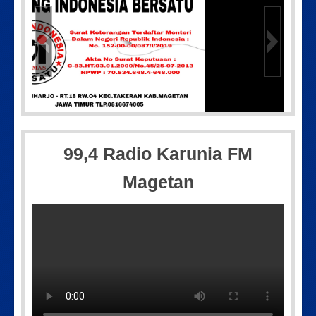
5-35-604
IMG-20250501-WA0005
99,4 Radio Karunia FM
Magetan
Picsart_23-04-10_00-36-15-097