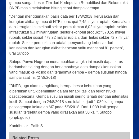
gempa sangat besar. Tim dari Kedeputian Rehabiitasi dan Rekontruksi
BNPB masih melakukan hitung cepat dampak gempa.
“Dengan menggunakan basis data per 13/8/2018, kerusakan dan
kerugian akibat gempa di NTB mencapai 7,45 trilyun rupiah. Kerusakan
dan kerugian ini meliputi sektor permukiman 6,02 trilyun rupiah, sektor
infrastruktur 9,1 milyar rupiah, sektor ekonomi produktif 570,55 milyar
rupiah, sektor sosial 779,82 milyar rupiah, dan lintas sektor 72,7 milyar
rupiah. Sektor permukiman adalah penyumbang terbesar dari
kerusakan dan kerugian akibat bencana yaitu mencapai 81 persen”,
urai Sutopo
Sutopo Purwo Nugroho menambahkan angka ini masih dapat terus
bertambah seiring dengan bertambahnya data dampak kerusakan
yang masuk ke Posko dan terjadinya gempa – gempa susulan hingga
sampai saat ini. (27/8/2018)
“BNPB juga akan menghitung berapa besar kebutuhan yang
diperlukan untuk pemulihan dalam rehabilitasi dan rekonstruksi
pascabencana. Gempa susulan masih sering terjadi dengan intensitas
kecil. Sampai dengan 24/8/2018 sore telah terjadi 1.089 kali gempa
pascagempa kekuatan M7 pada 5/8/2018. Dari 1.089 kali gempa
susulan tersebut gempa yang dirasakan ada 50 kali”. Sutopo
(bnpb.go.id)
Kontributor : Palih S
Related Posts