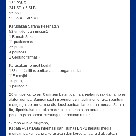
124 PAUD
341 SD + 6 SLB
95 SMP,
55 SMA + 50 SMK
Kerusakan Sarana Kesehatan
52 unit dengan rincian1
1 Rumah Sakit
11 puskesmas
35 pustu
4 polindes,
1 Gedung farmasi)
Kerusakan Tempat Ibadah
128 unit fasilitas peribadatan dengan rincian :
115 masjid
10 pura,
3 pelinggih
20 unit perkantoran, 6 unit jembatan, dan jalan-jalan rusak dan ambles
akibat gempa. Sampai saat ini pengungsi masih memerlukan bantuan
mengingat belum semua distribusi bantuan lancer dan merata. Selain
itu, diperkirakan mereka masih cukup lama akan berada di
pengungsian sambil menunggu perbaikan rumah.
Sutopo Purwo Nugroho,
Kepala Pusat Data Informasi dan Humas BNPB melalui media
menyampaikan bahwa kerusakan dan kerugian yang diakibatkan