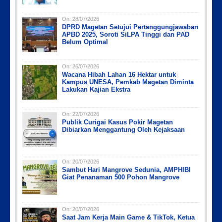
On:
28/07/2026
DPRD Magetan Setujui Pertanggungjawaban
Picsart_23-04-10_00-36-15-097
Picsart_23-04-12_12-24-51-034
Picsart_23-04-12_11-55-35-604
IMG_20230730_152959
IMG-20191006-WA0043
APBD 2025, Soroti SiLPA Tinggi dan PAD
Belum Optimal
On:
26/07/2026
Wacana Hibah Lahan 16 Hektar untuk
Kampus UNESA, Pemkab Magetan Diminta
Lakukan Kajian Ekstra
On:
22/07/2026
Publik Curigai Kasus Pokir Magetan
Dibiarkan Menggantung Oleh Kejaksaan
On:
20/07/2026
Sambut Hari Mangrove Sedunia, AMPHIBI
Giat Penanaman 500 Pohon Mangrove
On:
20/07/2026
Saat Jam Kerja Main Game & TikTok, Ketua