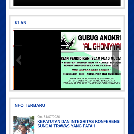
IKLAN
Picsart_23-04-02_13-27-26-448
INFO TERBARU
On:
31/07/2026
KEPATUTAN DAN INTEGRITAS KONFERENSI
SUNGAI TRAWAS YANG PATAH