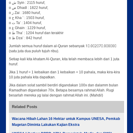
o ش Syin : 2115 huruf,
o ض Dhadl : 1822 huruf,
o ز Zai : 1680 huruf,
o خ Kha ’ : 1503 huruf,
o ت Ta’ : 1404 huruf,
o غ Ghain : 1229 huruf,
o ط Tha’ : 1204 huruf dan terakhir
o ظ Dza’ : 842 huruf.
Jumlah semua huruf dalam al-Quran sebanyak 1⃣.0⃣2⃣7⃣.0⃣0⃣0⃣
(satu juta dua puluh tujuh ribu).
Setiap kali kita khatam Al-Quran, kita telah membaca lebih dari 1 juta
huruf.
Jika 1 huruf = 1 kebaikan dan 1 kebaikan = 10 pahala, maka kira-kira
10 juta pahala kita dapatkan.
Jika dalam solat sambil berdiri digandakan 100x dan dalamm bulan
Ramadhan digandakan 70x. Betapa besarnya rahmat Allah. Rugi
besarlah mereka yg lalai dengan rahmat Allah ini. (Mahdi/)
Related Posts
Wacana Hibah Lahan 16 Hektar untuk Kampus UNESA, Pemkab
Magetan Diminta Lakukan Kajian Ekstra