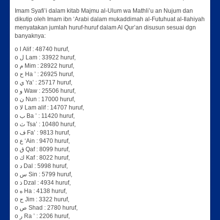
Imam Syafi’i dalam kitab Majmu al-Ulum wa Mathli’u an Nujum dan
dikutip oleh Imam ibn ‘Arabi dalam mukaddimah al-Futuhuat al-Ilahiyah
menyatakan jumlah huruf-huruf dalam Al Qur’an disusun sesuai dgn
banyaknya:
o ا Alif : 48740 huruf,
o ل Lam : 33922 huruf,
o م Mim : 28922 huruf,
o ح Ha ’ : 26925 huruf,
o ي Ya’ : 25717 huruf,
o و Waw : 25506 huruf,
o ن Nun : 17000 huruf,
o لا Lam alif : 14707 huruf,
o ب Ba ’ : 11420 huruf,
o ث Tsa’ : 10480 huruf,
o ف Fa’ : 9813 huruf,
o ع ‘Ain : 9470 huruf,
o ق Qaf : 8099 huruf,
o ك Kaf : 8022 huruf,
o د Dal : 5998 huruf,
o س Sin : 5799 huruf,
o ذ Dzal : 4934 huruf,
o ه Ha : 4138 huruf,
o ج Jim : 3322 huruf,
o ص Shad : 2780 huruf,
o ر Ra ’ : 2206 huruf,