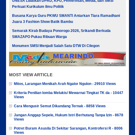
UNESA Libatkan DPRD, KPU, Pemerintah, Media, dan SMSI
Perkuat Kurikulum Ilmu Politik
Busana Karya Guru PKWU SMANTI Antarkan Tiara Ramadhani
Juara 3 Fashion Show Batik Bambu
Semarak Kirab Budaya Ponorogo 2026, Srikandi Berkuda
SMAZAPO Pukau Ribuan Warga
Monumen SMSI Menjadi Salah Satu DTW Di Cilegon
MOST VIEW ARTICLE
Mitos, Larangan Menikah Arah Ngalor Ngulon - 29910 Views
Kriteria Penilian lomba Melukis/ Mewarnai Tingkat TK da - 10447
Views
Cara Mengusir Semut Dikandang Ternak - 8858 Views
Jangan Anggap Sepele, Hukum Istri Berhutang Tanpa Izin - 8678
Views
Potret Buram Asusila Di Sekitar Sarangan, Kontrofersi R - 8006
Views