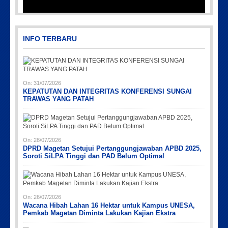
Picsart_23-04-12_11-55-35-604
INFO TERBARU
On:
31/07/2026
KEPATUTAN DAN INTEGRITAS KONFERENSI SUNGAI
TRAWAS YANG PATAH
Picsart_23-04-10_00-36-15-097
Picsart_23-04-12_12-24-51-034
IMG_20230730_152959
IMG-20191006-WA0043
PicsArt_03-12-12.53.38
On:
28/07/2026
DPRD Magetan Setujui Pertanggungjawaban APBD 2025,
Soroti SiLPA Tinggi dan PAD Belum Optimal
On:
26/07/2026
Wacana Hibah Lahan 16 Hektar untuk Kampus UNESA,
Pemkab Magetan Diminta Lakukan Kajian Ekstra