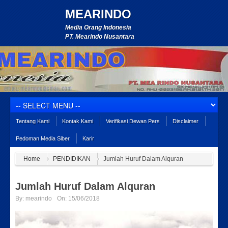
MEARINDO
Media Orang Indonesia
PT. Mearindo Nusantara
Tentang Kami
Kontak Kami
Verifikasi Dewan Pers
Disclaimer
Pedoman Media Siber
Karir
Home
PENDIDIKAN
Jumlah Huruf Dalam Alquran
Jumlah Huruf Dalam Alquran
By:
mearindo
On:
15/06/2018