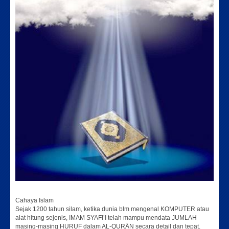
Cahaya Islam
Sejak 1200 tahun silam, ketika dunia blm mengenal KOMPUTER atau
alat hitung sejenis, IMAM SYAFI’I telah mampu mendata JUMLAH
masing-masing HURUF dalam AL-QURĀN secara detail dan tepat.