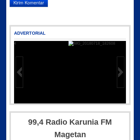
ADVERTORIAL
04
IMG_20180718_182608
99,4 Radio Karunia FM
Magetan