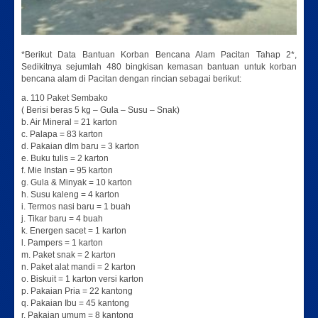
*Berikut Data Bantuan Korban Bencana Alam Pacitan Tahap 2*,
Sedikitnya sejumlah 480 bingkisan kemasan bantuan untuk korban
bencana alam di Pacitan dengan rincian sebagai berikut:
a. 110 Paket Sembako
( Berisi beras 5 kg – Gula – Susu – Snak)
b. Air Mineral = 21 karton
c. Palapa = 83 karton
d. Pakaian dlm baru = 3 karton
e. Buku tulis = 2 karton
f. Mie Instan = 95 karton
g. Gula & Minyak = 10 karton
h. Susu kaleng = 4 karton
i. Termos nasi baru = 1 buah
j. Tikar baru = 4 buah
k. Energen sacet = 1 karton
l. Pampers = 1 karton
m. Paket snak = 2 karton
n. Paket alat mandi = 2 karton
o. Biskuit = 1 karton versi karton
p. Pakaian Pria = 22 kantong
q. Pakaian Ibu = 45 kantong
r. Pakaian umum = 8 kantong