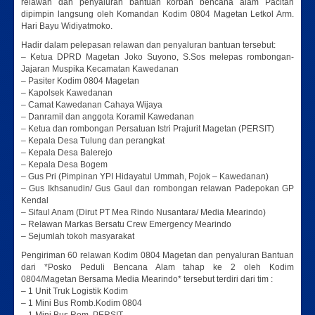
relawan dan penyaluran bantuan korban bencana alam Pacitan
dipimpin langsung oleh Komandan Kodim 0804 Magetan Letkol Arm.
Hari Bayu Widiyatmoko.
Hadir dalam pelepasan relawan dan penyaluran bantuan tersebut:
– Ketua DPRD Magetan Joko Suyono, S.Sos melepas rombongan-
Jajaran Muspika Kecamatan Kawedanan
– Pasiter Kodim 0804 Magetan
– Kapolsek Kawedanan
– Camat Kawedanan Cahaya Wijaya
– Danramil dan anggota Koramil Kawedanan
– Ketua dan rombongan Persatuan Istri Prajurit Magetan (PERSIT)
– Kepala Desa Tulung dan perangkat
– Kepala Desa Balerejo
– Kepala Desa Bogem
– Gus Pri (Pimpinan YPI Hidayatul Ummah, Pojok – Kawedanan)
– Gus Ikhsanudin/ Gus Gaul dan rombongan relawan Padepokan GP
Kendal
– Sifaul Anam (Dirut PT Mea Rindo Nusantara/ Media Mearindo)
– Relawan Markas Bersatu Crew Emergency Mearindo
– Sejumlah tokoh masyarakat
Pengiriman 60 relawan Kodim 0804 Magetan dan penyaluran Bantuan
dari *Posko Peduli Bencana Alam tahap ke 2 oleh Kodim
0804/Magetan Bersama Media Mearindo* tersebut terdiri dari tim :
– 1 Unit Truk Logistik Kodim
– 1 Mini Bus Romb.Kodim 0804