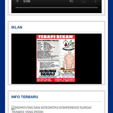
IKLAN
IMG_20230730_152959
Picsart_2
INFO TERBARU