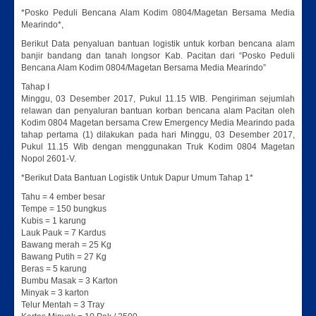
*Posko Peduli Bencana Alam Kodim 0804/Magetan Bersama Media
Mearindo*,
Berikut Data penyaluan bantuan logistik untuk korban bencana alam
banjir bandang dan tanah longsor Kab. Pacitan dari “Posko Peduli
Bencana Alam Kodim 0804/Magetan Bersama Media Mearindo”
Tahap I
Minggu, 03 Desember 2017, Pukul 11.15 WIB. Pengiriman sejumlah
relawan dan penyaluran bantuan korban bencana alam Pacitan oleh
Kodim 0804 Magetan bersama Crew Emergency Media Mearindo pada
tahap pertama (1) dilakukan pada hari Minggu, 03 Desember 2017,
Pukul 11.15 Wib dengan menggunakan Truk Kodim 0804 Magetan
Nopol 2601-V.
*Berikut Data Bantuan Logistik Untuk Dapur Umum Tahap 1*
Tahu = 4 ember besar
Tempe = 150 bungkus
Kubis = 1 karung
Lauk Pauk = 7 Kardus
Bawang merah = 25 Kg
Bawang Putih = 27 Kg
Beras = 5 karung
Bumbu Masak = 3 Karton
Minyak = 3 karton
Telur Mentah = 3 Tray