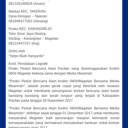
081335298928 (Anam)
Markas KEC. TAKERAN
Desa Kiringan – Takeran
081946477062 (Gesang)
Posko KEC. KARANGREJO
Toko Sinar Jaya Glodog
Glodog – Karangrejo – Magetan
08123447247 (Iing)
Dirilis oleh
*Setyo Budi Hariyanto*
Kord. Pendataan Logistik
Posko Peduli Bencana Alam Pacitan yang diselenggarakan Kodim
0804 Magetan bekerja sama dengan Media Mearindo
*Posko Peduli Bencana Alam Kodim 0804/Magetan Bersama Media
Mearindo*, adalah posko gerak cepat yang dibentuk oleh relawan
Magetan untuk membantu penanganan korban bencana alam banjir
bandang bandang dan tanah longsor yang terjadi di Kabupaten
Pacitan pada tanggal 28 Nopember 2017.
*Posko Peduli Bencana Alam Kodim 0804/Magetan Bersama Media
Mearindo*, didirikan sejak tanggal 01 Desember 2017 untuk membantu
masyarakat Magetan baik perorangan maupun kelompok sosial
kemasyarakatan yang bermaksud menyalurkan bantuan untuk korban
kebencanaan alam 2017.