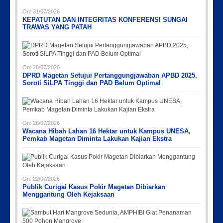
On:
31/07/2026
KEPATUTAN DAN INTEGRITAS KONFERENSI SUNGAI
TRAWAS YANG PATAH
Picsart_23-04-10_00-36-15-097
Picsart_23-04-12_12-24-51-034
Picsart_23-04-02_13-27-26-448
IMG-20191006-WA0043
On:
28/07/2026
DPRD Magetan Setujui Pertanggungjawaban APBD 2025,
Soroti SiLPA Tinggi dan PAD Belum Optimal
On:
26/07/2026
Wacana Hibah Lahan 16 Hektar untuk Kampus UNESA,
Pemkab Magetan Diminta Lakukan Kajian Ekstra
On:
22/07/2026
Publik Curigai Kasus Pokir Magetan Dibiarkan
Menggantung Oleh Kejaksaan