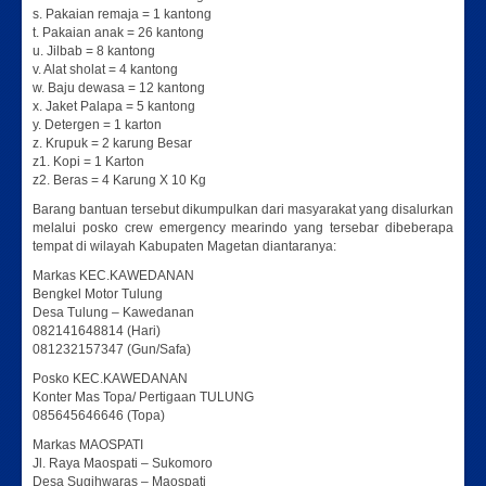
s. Pakaian remaja = 1 kantong
t. Pakaian anak = 26 kantong
u. Jilbab = 8 kantong
v. Alat sholat = 4 kantong
w. Baju dewasa = 12 kantong
x. Jaket Palapa = 5 kantong
y. Detergen = 1 karton
z. Krupuk = 2 karung Besar
z1. Kopi = 1 Karton
z2. Beras = 4 Karung X 10 Kg
Barang bantuan tersebut dikumpulkan dari masyarakat yang disalurkan
melalui posko crew emergency mearindo yang tersebar dibeberapa
tempat di wilayah Kabupaten Magetan diantaranya:
Markas KEC.KAWEDANAN
Bengkel Motor Tulung
Desa Tulung – Kawedanan
082141648814 (Hari)
081232157347 (Gun/Safa)
Posko KEC.KAWEDANAN
Konter Mas Topa/ Pertigaan TULUNG
085645646646 (Topa)
Markas MAOSPATI
Jl. Raya Maospati – Sukomoro
Desa Sugihwaras – Maospati