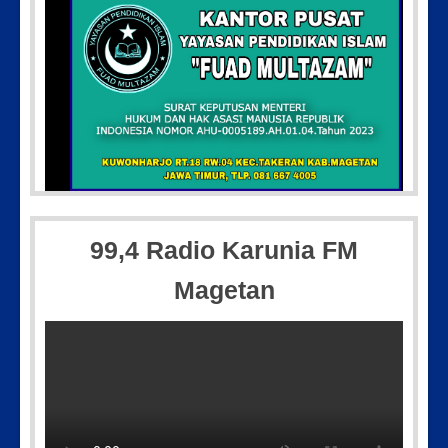
Picsart_23-04-10_00-36-15-097
Pic
99,4 Radio Karunia FM
Magetan
IMG_20180718_182608