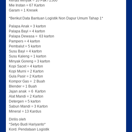
Kertas Minyak = 10 Pak / 2500
Mie Instan = 67 Karton
Garam = 1 Kresek
*Berikut Data Bantuan Logistik Non Dapur Umum Tahap 1*
Palapa Anak = 3 karton
Palapa Bayi = 4 karton
Palapa Dewasa = 63 karton
Pampers = 4 karton
Pembalut = 5 karton
Susu Bayi = 4 karton
Susu Kaleng = 1 karton
Minyak Goreng = 3 karton
Kopi Sacet = 4 karton
Kopi Murni = 2 Karton
Gula Pasir = 2 Karton
Kompor Gas = 2 Buah
Blender = 1 Buah
Jajan anak = 6 Karton
Alat Mandi = 2 Karton
Detergen = 5 karton
Sabun Mandi = 3 Karton
Mineral = 13 Kardus
Dirilis oleh
*Setyo Budi Hariyanto*
Kord. Pendataan Logistik