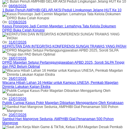
On:
08/08/2026
1 Bulan Penuh AMPHIBI GELAR AKSI Peduli Lingkungan Jelang HUT Ke 10
On:
07/08/2026
Kasus Ponorogo Jadi Cermin Magetan: Lemahnya Tata Kelola Dokumen
DPRD Buka Celah Korupsi
On:
31/07/2026
KEPATUTAN DAN INTEGRITAS KONFERENSI SUNGAI TRAWAS YANG PATAH
On:
28/07/2026
DPRD Magetan Setujui Pertanggungjawaban APBD 2025, Soroti SiLPA Tinggi
dan PAD Belum Optimal
On:
26/07/2026
Wacana Hibah Lahan 16 Hektar untuk Kampus UNESA, Pemkab Magetan
Diminta Lakukan Kajian Ekstra
On:
22/07/2026
Publik Curigai Kasus Pokir Magetan Dibiarkan Menggantung Oleh Kejaksaan
On:
20/07/2026
Sambut Hari Mangrove Sedunia, AMPHIBI Giat Penanaman 500 Pohon
Mangrove