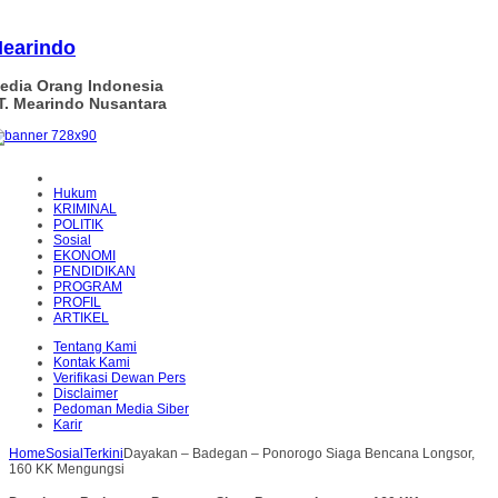
earindo
edia Orang Indonesia
T. Mearindo Nusantara
Hukum
KRIMINAL
POLITIK
Sosial
EKONOMI
PENDIDIKAN
PROGRAM
PROFIL
ARTIKEL
Tentang Kami
Kontak Kami
Verifikasi Dewan Pers
Disclaimer
Pedoman Media Siber
Karir
Home
Sosial
Terkini
Dayakan – Badegan – Ponorogo Siaga Bencana Longsor,
160 KK Mengungsi