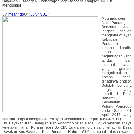
Dayakan – Badegan – Ponorogo Siaga Bencana Longsor, 160 KK
Mengungsi
By:
mearindo
On:
06/04/2017
Mearindo.com-
Jatim-Ponorogo
Bencana tanah
longsor seakan
mengintai wilayah
Kabupaten
Ponorogo,
dimana kondisi
tanah
pegunungan yang
tandus dan
meterial tanah
yang gembur
mengakibatkan
potensi tinggi
terjadinya longsor.
Setelah bencana
longsor yang
terjadi di Desa
Banaran,
Kecamatan
Pulung Ponorogo
pada Sabtu 01
April 2017 yang
lalu kini longsor mengancam wilayah Kecamatan Badegan. (06/04/2017)
Ds. Dayakan Kec. Badegan Kab Ponorogo telah siaga 1 di karenakan adaya
keretakan tanah Kurang lebih 35 CM. Suara gemuruh yang terjadi di Desa
Dayakan Kec.Badegan Kab Ponorogo Rabu, (5/04) membuat ratusan warga