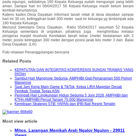
pada ngungsi, setidaknya 160 Kepala Keluarga sudah mengungsi yang lebih
aman. Sampai hari ini 06/04/2017 56 Kepala Keluarga masih belum berani
kembali kerumahnya.
Kateno kades Desa Dayakan informasi tanah retak di desa dayakan sampai
hari ini 30 cm, ketinggihan bukit 300 meter. saat ini keluarga yg terdampak ada
180 Kepala Keluarga.
Menurut Sekretaris Desa Dayakan, Rabu 05/04/2017 sejumlah 52 Kepala
Keluarga sementara di ungsikan, pihaknya juga menghimbau melalui
pengeras masjid mushola Keretakan tanah lebar 1meter kedalaman sdh 3
meter, posisi ketinggian 300 meter dengan posisi jarak kilo meter 3 dari Balai
Desa Dayakan. (Lih)
Foto relawan Penanggulangan bencana
Related Posts
KEPATUTAN DAN INTEGRITAS KONFERENSI SUNGAI TRAWAS YANG
PATAH
Sambut Hari Mangrove Sedunia, AMPHIBI Giat Penanaman 500 Pohon
Mangrove
Saat Jam Kerja Main Game & TikTok, Ketua LIRA Magetan Desak
Pemkab Tindak Tegas ASN
Peringati Hari Lingkungan Hidup Sedunia 5 Juni 2026, AMPHIBI dan
KTHn AMPHIBI Percut Tanam 75.000 Mangrove
Kemitraan Strategis STIE YAPAN dan IPBI Bali Resmi Terjalin
Most view article
Mitos, Larangan Menikah Arah Ngalor Ngulon - 29911
Views