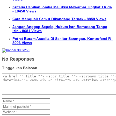
Kriteria Penilian lomba Melukis/ Mewarnai Tingkat TK da
- 10450 Views
Cara Mengusir Semut Dikandang Ternak - 8859 Views
Jangan Anggap Sepele, Hukum Istri Berhutang Tanpa
Izin - 8681 Views
Potret Buram Asusila Di Sekitar Sarangan, Kontrofersi R -
8006 Views
No Responses
Tinggalkan Balasan