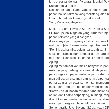
tempat sesuai dengan Peraturan Menteri P
Kabupaten Magetan.
Diantara papan reklame yang dibongkar ada
papan baliho raksasa yang melintang jalan r
trotoar berada di Jalan Raya Maospati –
Solo, Maospati, Magetan.
Menurut Agung Lewis, S.Sos PLT Kepala Sat
PP Kabupaten Magetan yang turut meninj
papan reklame yang dibongkar
diantaranya yang pajaknya habis dan lama t
melintang jalan karena melanggar Permen P
“Pemilik usaha ini sebelumnya sudah kami
surati dan kami hubungi terkait aturan baru
melintang jalan sejak tahun 2014 namun tid
Agung
Agung menambahkan masih banyaknya pap
reklame yang melanggar aturan di Magetan d
pembongkaran papan reklame yang seharusny
menjadi beban satuanya dan tentu berpeng
berharap ditahun 2018 pemerintah memperh
menunjang kegiatan penertiban yang menjadi
“Banyak sekali papan reklame yang melangg
aturan dan tidak diperpanjang, ini menguran
ditertibkan semua dan tahun depan mudah
menunjang kegiatan tersebut” harap Agung
Sementara itu Joko Suyono, S.Sos, Ketua D