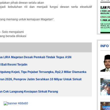
gatakan pihak dewan selalu akan
adi kebutuhan riil dan menjadi fungsi dewan serta eksekutif
 yang memang untuk kemajuan Magetan”.
i – Solo mengalami
Picsart_23-04-02_13-27-26-4
yang berada dilokasi
INFO
tua LIRA Magetan Desak Pemkab Tindak Tegas ASN
Bali Resmi Terjalin
gulung Kejati, Tiga Pejabat Tersangka, Rp2,3 Miliar Diamanka
an 2026, Pemprov Jatim Serahkan 10 Milyar Untuk Sirkuit
Pi
Pi
an Cek Langsung Kesiapan Sirkuit Parang