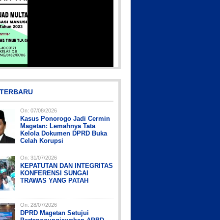
48
Picsart_23-04-12_12-24-51-034
 TERBARU
On:
07/08/2026
Kasus Ponorogo Jadi Cermin
Magetan: Lemahnya Tata
Kelola Dokumen DPRD Buka
Celah Korupsi
On:
31/07/2026
KEPATUTAN DAN INTEGRITAS
csart_23-04-10_00-36-15-097
csart_23-04-12_11-55-35-604
IMG_20230730_152959
IMG-20191006-WA0043
PicsArt_03-12-12.53.38
KONFERENSI SUNGAI
TRAWAS YANG PATAH
On:
28/07/2026
DPRD Magetan Setujui