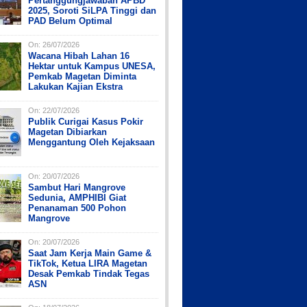
Pertanggungjawaban APBD
2025, Soroti SiLPA Tinggi dan
PAD Belum Optimal
On:
26/07/2026
Wacana Hibah Lahan 16
Hektar untuk Kampus UNESA,
Pemkab Magetan Diminta
Lakukan Kajian Ekstra
On:
22/07/2026
Publik Curigai Kasus Pokir
Magetan Dibiarkan
Menggantung Oleh Kejaksaan
On:
20/07/2026
Sambut Hari Mangrove
Sedunia, AMPHIBI Giat
Penanaman 500 Pohon
Mangrove
On:
20/07/2026
Saat Jam Kerja Main Game &
TikTok, Ketua LIRA Magetan
Desak Pemkab Tindak Tegas
ASN