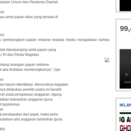
ekerjaan Umum dan Peraturan Daerah
lah
Picsart_23-04-12_11-55-35-604
P
aya serta papan iklan yang berada di
99
pol
au pembongkarn papan reklame kepada media mengatakan bahwa
idak diperpanjang serta papan yang
U RI dan Perda Magetan.
 tentang larangan papan reklame
ak ada tindakan membongkarnya”. Ujar
IMG-20170928-WA0071
an
an belum ditertibkan. Menurutnya kegiatan
a dilakukan pemilik usaha ini beralih
aruh pada pengadaan anggaran. Agung
atikan kebutuhan anggaran guna
 tupoksinya.
IKLA
ar
gi pendapatan dari pajak, maka perlu
-mudahan ada anggaran tambahan guna
PRD