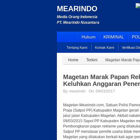
MEARINDO
Media Orang Indonesia
PT. Mearindo Nusantara
Hukum
KRIMINAL
POL
Tentang Kami
Kontak Kami
Verifikasi 
Home
Terkini
Magetan Marak Papa
Magetan Marak Papan Rek
Keluhkan Anggaran Pener
By:
mearindo
On:
09/03/2017
Magetan-Mearindo.com, Satuan Polisi Pamo
Praja (Satpol PP) Kabupaten Magetan gerah
jalur jalan Kabupaten Magetan. Akibat nakal
09/03/2015 Sapol PP Kabupaten Magetan me
Pembongkaran papan reklame yang dilakuk
Satpol PP mendasar pemilik usaha tidak me
Magetan yang dilakukan berkali-kali agar p