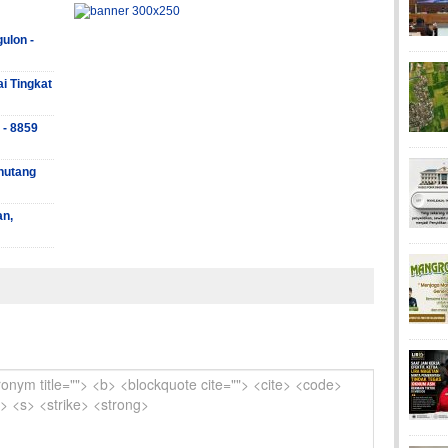
ulon -
ai Tingkat
 - 8859
hutang
an,