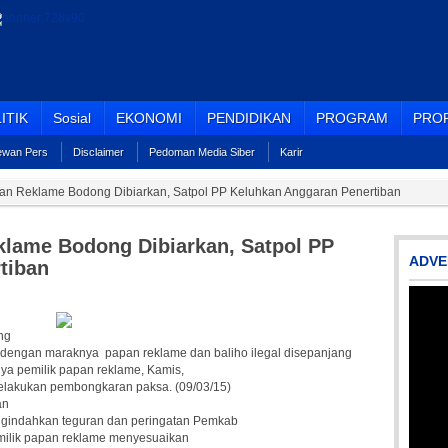
ITIK
Sosial
EKONOMI
PENDIDIKAN
PROGRAM
PROF
Dewan Pers
Disclaimer
Pedoman Media Siber
Karir
n Reklame Bodong Dibiarkan, Satpol PP Keluhkan Anggaran Penertiban
lame Bodong Dibiarkan, Satpol PP
ADVE
tiban
ng
 dengan maraknya papan reklame dan baliho ilegal disepanjang
nya pemilik papan reklame, Kamis,
lakukan pembongkaran paksa. (09/03/15)
an
ngindahkan teguran dan peringatan Pemkab
emilik papan reklame menyesuaikan