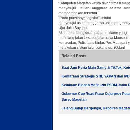
Kabupaten Magetan ketika dikonfirmasi men
menyetujui usulan anggaran selama menj
memperhatikan tersebut.
“Pada prinsipnya legislatif selalui
menyetujui usulan anggaran untuk program
Ujar Joko Suyono
Akibat pembongkaran papan reklame yang
melintang jalan tersebut jalan raya Maospat
kemacetan, Polisi Lalu Lintas Pos Maospati 
melakukan sistem jalur buka tutup. (Odan)
Related Posts
Saat Jam Kerja Main Game & TikTok, Ke
Kemitraan Strategis STIE YAPAN dan IPBI 
Kelakuan Biadab Mafia Izin ESDM Jatim Di
Gubernur Cup Road Race Kejurprov Putar
Suryo Magetan
Jelang Balap Bergengsi, Kapolres Maget