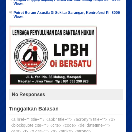
Views
Potret Buram Asusila Di Sekitar Sarangan, Kontrofersi R - 8006
Views
No Responses
Tinggalkan Balasan