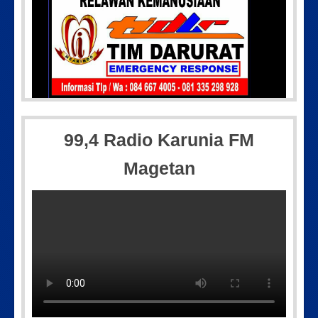
IMG_20180718_182608
Picsart_2
99,4 Radio Karunia FM
Magetan
Picsart_23-04-10_00-36-15-097