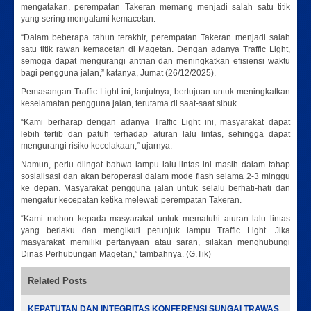
mengatakan, perempatan Takeran memang menjadi salah satu titik
yang sering mengalami kemacetan.
“Dalam beberapa tahun terakhir, perempatan Takeran menjadi salah
satu titik rawan kemacetan di Magetan. Dengan adanya Traffic Light,
semoga dapat mengurangi antrian dan meningkatkan efisiensi waktu
bagi pengguna jalan,” katanya, Jumat (26/12/2025).
Pemasangan Traffic Light ini, lanjutnya, bertujuan untuk meningkatkan
keselamatan pengguna jalan, terutama di saat-saat sibuk.
“Kami berharap dengan adanya Traffic Light ini, masyarakat dapat
lebih tertib dan patuh terhadap aturan lalu lintas, sehingga dapat
mengurangi risiko kecelakaan,” ujarnya.
Namun, perlu diingat bahwa lampu lalu lintas ini masih dalam tahap
sosialisasi dan akan beroperasi dalam mode flash selama 2-3 minggu
ke depan. Masyarakat pengguna jalan untuk selalu berhati-hati dan
mengatur kecepatan ketika melewati perempatan Takeran.
“Kami mohon kepada masyarakat untuk mematuhi aturan lalu lintas
yang berlaku dan mengikuti petunjuk lampu Traffic Light. Jika
masyarakat memiliki pertanyaan atau saran, silakan menghubungi
Dinas Perhubungan Magetan,” tambahnya. (G.Tik)
Related Posts
KEPATUTAN DAN INTEGRITAS KONFERENSI SUNGAI TRAWAS