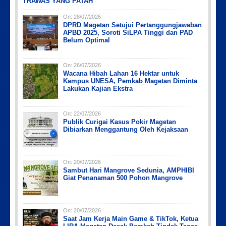
TRAWAS YANG PATAH
On:
28/07/2026
Picsart_23-04-10_00-36-15-097
Picsart_23-04-02_13-27-26-448
Picsart_23-04-12_11-55-35-604
IMG_20230730_152959
IMG-20191006-WA0043
DPRD Magetan Setujui Pertanggungjawaban
APBD 2025, Soroti SiLPA Tinggi dan PAD
Belum Optimal
On:
26/07/2026
Wacana Hibah Lahan 16 Hektar untuk
Kampus UNESA, Pemkab Magetan Diminta
Lakukan Kajian Ekstra
On:
22/07/2026
Publik Curigai Kasus Pokir Magetan
Dibiarkan Menggantung Oleh Kejaksaan
On:
20/07/2026
Sambut Hari Mangrove Sedunia, AMPHIBI
Giat Penanaman 500 Pohon Mangrove
On:
20/07/2026
Saat Jam Kerja Main Game & TikTok, Ketua