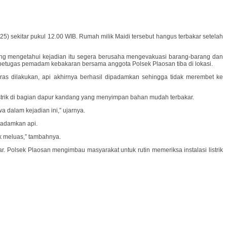
ekitar pukul 12.00 WIB. Rumah milik Maidi tersebut hangus terbakar setelah
yang mengetahui kejadian itu segera berusaha mengevakuasi barang-barang dan
tugas pemadam kebakaran bersama anggota Polsek Plaosan tiba di lokasi.
 dilakukan, api akhirnya berhasil dipadamkan sehingga tidak merembet ke
istrik di bagian dapur kandang yang menyimpan bahan mudah terbakar.
a dalam kejadian ini,” ujarnya.
madamkan api.
k meluas,” tambahnya.
. Polsek Plaosan mengimbau masyarakat untuk rutin memeriksa instalasi listrik