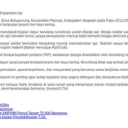
 Padamkan Api
esa Bulugunung, Kecamatan Plaosan, Kabupaten Magetan pada Rabu (5/11/2025) s
n tumpukan jerami dan kayu kering.
an mendapati bagian dapur kandang rumahnya sudah dilalap api. Warga sekitar 
api semakin besar, upaya pemadaman manual tidak berhasil hingga akhirnya pe
rga sekitar kemudian bergotong royong memadamkan api. Setelah upaya keras
rugian materiil ditaksir mencapai Rp50 juta.
ah tempat kejadian perkara (TKP), kebakaran diduga disebabkan oleh korsleting l
dapur yang banyak terdapat jerami dan kayu kering. Beruntung tidak ada korban jiw
gas pemadam, aparat kepolisian, dan masyarakat yang bersama-sama berjibaku me
erti ini penting agar setiap kejadian bisa segera ditangani dan dampaknya tida
si bahaya listrik, terutama di area rumah yang menyimpan bahan mudah terbakar
, demi keselamatan bersama. (humas/G.Tik)
PATAH
Mangrove
THn AMPHIBI Percut Tanam 75.000 Mangrove
a Dalam Pendistribusian TJSL