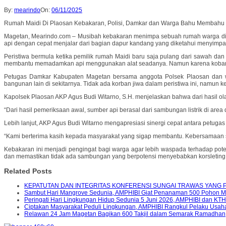
By:
mearindo
On:
06/11/2025
Rumah Maidi Di Plaosan Kebakaran, Polisi, Damkar dan Warga Bahu Membahu
Magetan, Mearindo.com – Musibah kebakaran menimpa sebuah rumah warga di D
api dengan cepat menjalar dari bagian dapur kandang yang diketahui menyimpa
Peristiwa bermula ketika pemilik rumah Maidi baru saja pulang dari sawah d
membantu memadamkan api menggunakan alat seadanya. Namun karena kobaran 
Petugas Damkar Kabupaten Magetan bersama anggota Polsek Plaosan dan wa
bangunan lain di sekitarnya. Tidak ada korban jiwa dalam peristiwa ini, namun ke
Kapolsek Plaosan AKP Agus Budi Witarno, S.H. menjelaskan bahwa dari hasil ol
“Dari hasil pemeriksaan awal, sumber api berasal dari sambungan listrik di area 
Lebih lanjut, AKP Agus Budi Witarno mengapresiasi sinergi cepat antara petu
“Kami berterima kasih kepada masyarakat yang sigap membantu. Kebersamaan sep
Kebakaran ini menjadi pengingat bagi warga agar lebih waspada terhadap poten
dan memastikan tidak ada sambungan yang berpotensi menyebabkan korsleting
Related Posts
KEPATUTAN DAN INTEGRITAS KONFERENSI SUNGAI TRAWAS YANG 
Sambut Hari Mangrove Sedunia, AMPHIBI Giat Penanaman 500 Pohon 
Peringati Hari Lingkungan Hidup Sedunia 5 Juni 2026, AMPHIBI dan K
Ciptakan Masyarakat Peduli Lingkungan, AMPHIBI Rangkul Pelaku Usah
Relawan 24 Jam Magetan Bagikan 600 Takjil dalam Semarak Ramadhan