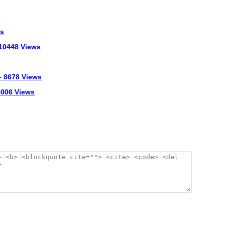
ws
 10448 Views
- 8678 Views
 8006 Views