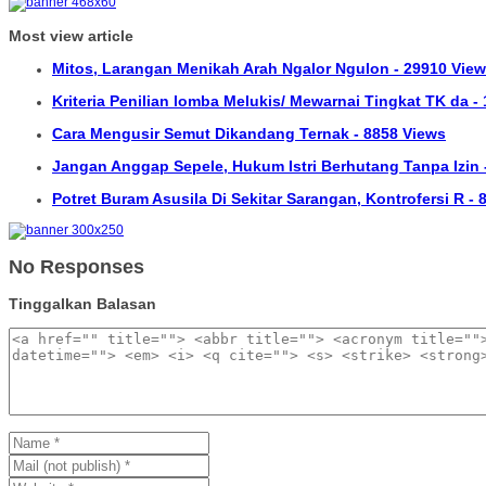
Most view article
Mitos, Larangan Menikah Arah Ngalor Ngulon - 29910 Vie
Kriteria Penilian lomba Melukis/ Mewarnai Tingkat TK da -
Cara Mengusir Semut Dikandang Ternak - 8858 Views
Jangan Anggap Sepele, Hukum Istri Berhutang Tanpa Izin 
Potret Buram Asusila Di Sekitar Sarangan, Kontrofersi R -
No Responses
Tinggalkan Balasan