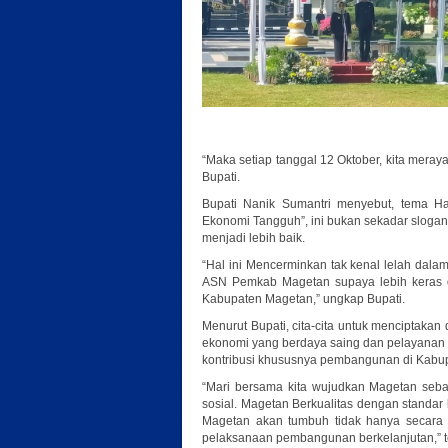
“Maka setiap tanggal 12 Oktober, kita mera
Bupati.
Bupati Nanik Sumantri menyebut, tema H
Ekonomi Tangguh”, ini bukan sekadar sloga
menjadi lebih baik.
“Hal ini Mencerminkan tak kenal lelah da
ASN Pemkab Magetan supaya lebih keras d
Kabupaten Magetan,” ungkap Bupati.
Menurut Bupati, cita-cita untuk menciptaka
ekonomi yang berdaya saing dan pelayanan pu
kontribusi khususnya pembangunan di Kabu
“Mari bersama kita wujudkan Magetan seba
sosial. Magetan Berkualitas dengan standar
Magetan akan tumbuh tidak hanya secara f
pelaksanaan pembangunan berkelanjutan,” t