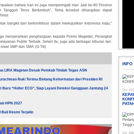
paikan bahwa hari ini juga memperingati Hari Jadi ke-80 Provinsi
 Tangguh Terus Bertumbuh”. Tema tersebut diharapkan dapat
Timur.
tuk bangkit dan berkontribusi dalam mewujudkan Indonesia maju,”
juga menyerahkan penghargaan kepada Polres Magetan, Perangkat
ayanan Publik Terbaik. Selain itu, juga ada berbagai hiburan tari-
a-siswi SMP dan SMA. (G.Tik)
Picsart_23-04-02_13-27-26-448
INFO
tua LIRA Magetan Desak Pemkab Tindak Tegas ASN
urachman Ruki Terima Bintang Kehormatan dari Presiden RI
 Baru “Holter ECG”, Siap Layani Deteksi Gangguan Jantung 24
On:
31/
KEPA
KONF
wab HPN 2027
PATA
Pi
Pi
Bali Resmi Terjalin
On:
28/