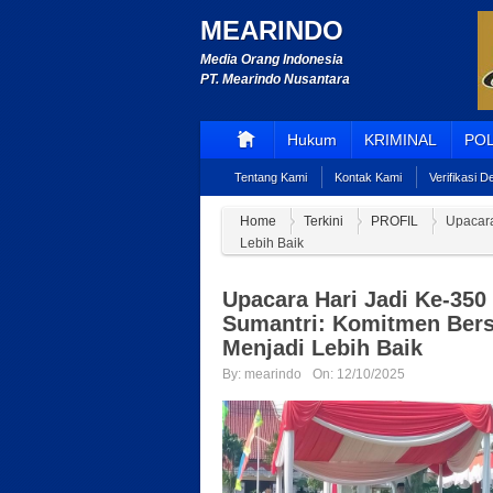
MEARINDO
Media Orang Indonesia
PT. Mearindo Nusantara
Hukum
KRIMINAL
POL
Tentang Kami
Kontak Kami
Verifikasi 
Home
Terkini
PROFIL
Upacara
Lebih Baik
Upacara Hari Jadi Ke-350
Sumantri: Komitmen Be
Menjadi Lebih Baik
By:
mearindo
On:
12/10/2025