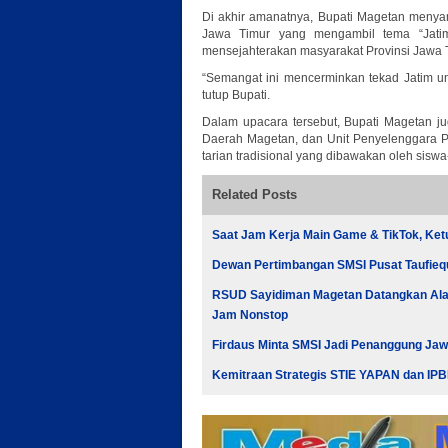
Di akhir amanatnya, Bupati Magetan menyam
Jawa Timur yang mengambil tema “Jatim
mensejahterakan masyarakat Provinsi Jawa 
“Semangat ini mencerminkan tekad Jatim un
tutup Bupati.
Dalam upacara tersebut, Bupati Magetan 
Daerah Magetan, dan Unit Penyelenggara Pel
tarian tradisional yang dibawakan oleh sisw
Related Posts
Saat Jam Kerja Main Game & TikTok, Ke
Dewan Pertimbangan SMSI Pusat Taufieq
RSUD Sayidiman Magetan Datangkan Alat
Jam Nonstop
Firdaus Minta SMSI Jadi Penanggung Ja
Kemitraan Strategis STIE YAPAN dan IPBI 