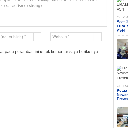
On:
20/
Saat 
LIRA 
ASN
ya pada peramban ini untuk komentar saya berikutnya.
On:
17/
Ketua
Newsr
Preve