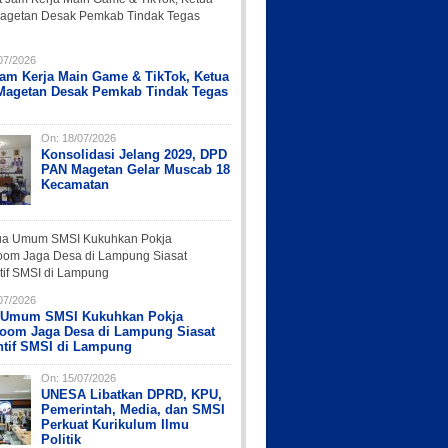
07/2026
Jam Kerja Main Game & TikTok, Ketua
Magetan Desak Pemkab Tindak Tegas
On:
18/07/2026
Konsolidasi Jelang 2029, DPD
PAN Magetan Gelar Muscab 18
Kecamatan
07/2026
 Umum SMSI Kukuhkan Pokja
oom Jaga Desa di Lampung Siasat
ntif SMSI di Lampung
On:
15/07/2026
UNESA Libatkan DPRD, KPU,
Pemerintah, Media, dan SMSI
Perkuat Kurikulum Ilmu
Politik