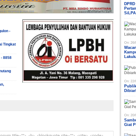
DPRD 
Perta
SiLPA
ulon -
On:
26/
ai Tingkat
Wacan
Kampu
Lakuk
 - 8858
hutang
On:
22/
an,
Publi
Dibia
On:
20/
Sambu
Giat 