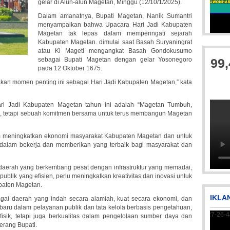
gelar di Alun-alun Magetan, Minggu (12/10/1/2025).
Dalam amanatnya, Bupati Magetan, Nanik Sumantri
menyampaikan bahwa Upacara Hari Jadi Kabupaten
Magetan tak lepas dalam memperingati sejarah
Picsart_23-04-10_00-3
Kabupaten Magetan. dimulai saat Basah Suryaningrat
atau Ki Mageti mengangkat Basah Gondokusumo
sebagai Bupati Magetan dengan gelar Yosonegoro
99
pada 12 Oktober 1675.
yakan momen penting ini sebagai Hari Jadi Kabupaten Magetan,” kata
ari Jadi Kabupaten Magetan tahun ini adalah “Magetan Tumbuh,
n, tetapi sebuah komitmen bersama untuk terus membangun Magetan
lam meningkatkan ekonomi masyarakat Kabupaten Magetan dan untuk
Picsart_23-04-12_11-55-35-604
alam bekerja dan memberikan yang terbaik bagi masyarakat dan
n daerah yang berkembang pesat dengan infrastruktur yang memadai,
blik yang efisien, perlu meningkatkan kreativitas dan inovasi untuk
paten Magetan.
IKLA
gai daerah yang indah secara alamiah, kuat secara ekonomi, dan
 baru dalam pelayanan publik dan tata kelola berbasis pengetahuan,
isik, tetapi juga berkualitas dalam pengelolaan sumber daya dan
erang Bupati.