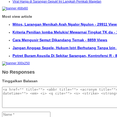
Viral Harga di Sarangan Gepuk! Ini Langkah Pemkab Magetan
Most view article
Mitos, Larangan Menikah Arah Ngalor Ngulon - 29911 View
Kriteria Penilian lomba Melukis/ Mewarnai Tingkat TK da -
Cara Mengusir Semut Dikandang Ternak - 8859 Views
Jangan Anggap Sepele, Hukum Istri Berhutang Tanpa Izin 
Potret Buram Asusila Di Sekitar Sarangan, Kontrofersi R -
No Responses
Tinggalkan Balasan