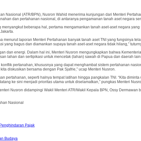
an Nasional (ATR/BPN), Nusron Wahid menerima kunjungan dari Menteri Pertahana
nahan dan pertahanan nasional, di antaranya pengamanan tanah aset negara sert
menyangkut beberapa hal, pertama mengamankan tanah aset-aset negara yang saat
Jakarta.
na menurut laporan Menteri Pertahanan banyak tanah aset TNI yang fungsinya telah
asi yang bagus dan diamankan supaya tanah aset-aset negara tidak hilang,” tuturn
gan dan energi. Dalam hal ini, Menteri Nusron mengungkapkan bahwa Kementeria
n lahan dan sertipikasi untuk mencetak (lahan) sawah di Papua dan daerah lain,
onflik pertanahan, khususnya yang dapat menghambat sistem pertahanan nasiona
ni kita diskusikan bersama dengan Pak Sjafrie,” ucap Menteri Nusron.
rtahanan, seperti halnya tempat latihan hingga pangkalan TNI. “Kita diminta unt
datang ke sini menjadi prioritas utama untuk diselamatkan,” pungkas Menteri Nusro
Menteri Nusron didampingi Wakil Menteri ATR/Wakil Kepala BPN, Ossy Dermawan 
ahan Nasional
 Penghindaran Pajak
an Budaya