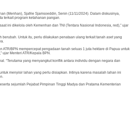
n (Menhan), Sjafrie Sjamsoeddin, Senin (11/11/2024). Dalam diskusinya,
a terkait program ketahanan pangan.
 ini dikelola oleh Kemenhan dan TNI (Tentara Nasional Indonesia, red),” ujar
 berubah. Untuk itu, perlu dilakukan penataan ulang terkait tanah aset yang
ya.
n ATR/BPN mempercepat pengadaan tanah seluas 1 juta hektare di Papua untuk
” ujar Menteri ATR/Kepala BPN.
l. “Terutama yang menyangkut konflik antara individu dengan negara dan
uk menyisir lahan yang perlu disiapkan. Intinya karena masalah lahan ini
n.
beserta sejumlah Pejabat Pimpinan Tinggi Madya dan Pratama Kementerian