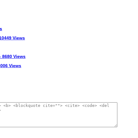
s
 10449 Views
- 8680 Views
 8006 Views