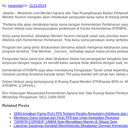
By:
mearindo
On:
11/11/2024
Jakarta – Mearindo.com,Menteri Agraria dan Tata Ruang/Kepala Badan Pertanah
Menteri Nusron mengaku akan melakukan penguatan kerja sama di bidang perta
“Pertama kita akan melakukan kerja sama dengan Kementerian Pertahanan yang 
Nusron Wahid usai melangsungkan pertemuan di Kantor Kementerian ATR/BPN, 
Kerja sama tersebut, dikatakan Menteri Nusron menjadi salah satu prioritas kare
dikelola oleh Kementerian Pertahanan. “Kita kerja sama penataan ulang sertipik
Program lain yang perlu disukseskan bersama adalah mengenai ketahanan pan
program tersebut. “Pak Menhan _concern_ terhadap sejauh mana proses pelepasa
Penguatan kerja sama pun akan dilakukan dalam hal penanganan sengketa dan k
korporasi dengan negara. Ini sensitif kalau sampai tidak dikelola dengan baik, i
Kementerian ATR/BPN juga akan mendukung Pengadaan Tanah untuk kepentingan pe
masalah penting terutama banyak lahan TNI yang diambil alih pihak lain, beliau 
Dalam diskusi yang berlangsung di Ruang Rapat Menteri ATR/Kepala BPN ini, 
ATR/BPN. (LS/PHAL)
Biro Hubungan Masyarakat Kementerian Agraria dan Tata Ruang/ Badan Pertan
WhatsApp Pengaduan: 0811-1068-0000
Related Posts
SMSI Ingatkan Panja RUU PFII Tentang Resiko Regulatory Arbitrage dan
Memburu Dana Global dari Pintu PFII dan Ujian Kepastian Regulasi
“SPARTA CORNER” UMKM Siap Menaikkan Margin di Situasi Sepi
Labuhan Sarangan Kembali Menghipnotis Wisatawan Dengan Kemeriah