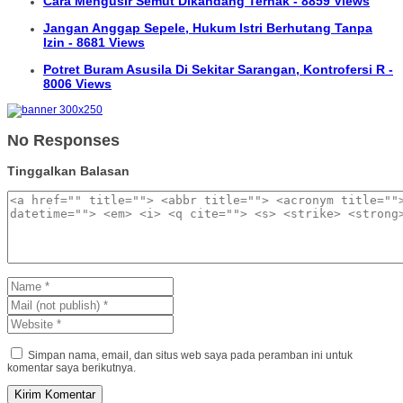
Cara Mengusir Semut Dikandang Ternak - 8859 Views
Jangan Anggap Sepele, Hukum Istri Berhutang Tanpa
Izin - 8681 Views
Potret Buram Asusila Di Sekitar Sarangan, Kontrofersi R -
8006 Views
No Responses
Tinggalkan Balasan
Simpan nama, email, dan situs web saya pada peramban ini untuk
komentar saya berikutnya.