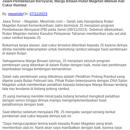
Jalani Pembebasan Bersyarat, Warga Binaan Rutan Magetan dibekali Alat
Cukur Rambut
By:
mearindo
On:
07/11/2023
Jawa Timur – Magetan, Mearindo.com – Salah satu Narapidana Rutan
Magetan Kanwil Kemenkumham Jatim berinisial JS menjalani program
Pembebasan Bersyarat (PB) pada Senin (06/11/2023). Sebelum dikeluarkan,
Rutan Magetan melalui Kasubsi Pelayanan Tahanan memberikan satu set alat
cukur rambut kepada JS.
Bukannya tanpa alasan, alat cukur tersebut diberikan kepada JS karena dirinya
dinilai memiliki keterampilan untuk memotong rambut sebagai hasil pembinaan
di dalam Rutan.
Sebagaimana Warga Binaan lainnya, JS menjalani seluruh program
pembinaan yang diberikan di dalam Rutan dengan baik, mulai dari pembinaan
kepribadian hingga bimbingan kemandirian.
Salah satu pembinaan yang diikutinya adalah Pelatihan Potong Rambut yang
digelar pada Bulan Februari lalu. Pihak Rutan bekerjasama dengan DNA Salon
Magetan untuk memberikan pelatihan kepada beberapa Warga Binaan tentang
tata rias terutama di bidang potong rambut.
JS yang memang memiliki minat pada bidang tersebut mengikuti pelatihan
dengan serius hingga dirinya mampu mengimplementasikan hasil
pelatihannya dengan baik.
Saat ditemui sebelum menjalani PB, JS mengaku sangat senang berkat
pemberian alat cukur kepada dirinya kali ini.
“Saya mengucapakan terima kasih kepada Rutan Magetan yang telah
memberikan alat ini. Nanti akan saya manfaatkan dengan baik, karena saya