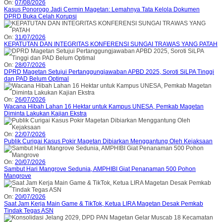
On:
07/08/2026
Kasus Ponorogo Jadi Cermin Magetan: Lemahnya Tata Kelola Dokumen
DPRD Buka Celah Korupsi
On:
31/07/2026
KEPATUTAN DAN INTEGRITAS KONFERENSI SUNGAI TRAWAS YANG PATAH
On:
28/07/2026
DPRD Magetan Setujui Pertanggungjawaban APBD 2025, Soroti SiLPA Tinggi
dan PAD Belum Optimal
On:
26/07/2026
Wacana Hibah Lahan 16 Hektar untuk Kampus UNESA, Pemkab Magetan
Diminta Lakukan Kajian Ekstra
On:
22/07/2026
Publik Curigai Kasus Pokir Magetan Dibiarkan Menggantung Oleh Kejaksaan
On:
20/07/2026
Sambut Hari Mangrove Sedunia, AMPHIBI Giat Penanaman 500 Pohon
Mangrove
On:
20/07/2026
Saat Jam Kerja Main Game & TikTok, Ketua LIRA Magetan Desak Pemkab
Tindak Tegas ASN