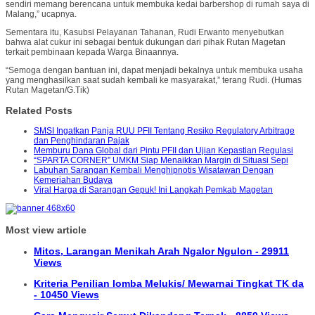
sendiri memang berencana untuk membuka kedai barbershop di rumah saya di
Malang,” ucapnya.
Sementara itu, Kasubsi Pelayanan Tahanan, Rudi Erwanto menyebutkan
bahwa alat cukur ini sebagai bentuk dukungan dari pihak Rutan Magetan
terkait pembinaan kepada Warga Binaannya.
“Semoga dengan bantuan ini, dapat menjadi bekalnya untuk membuka usaha
yang menghasilkan saat sudah kembali ke masyarakat,” terang Rudi. (Humas
Rutan Magetan/G.Tik)
Related Posts
SMSI Ingatkan Panja RUU PFII Tentang Resiko Regulatory Arbitrage
dan Penghindaran Pajak
Memburu Dana Global dari Pintu PFII dan Ujian Kepastian Regulasi
“SPARTA CORNER” UMKM Siap Menaikkan Margin di Situasi Sepi
Labuhan Sarangan Kembali Menghipnotis Wisatawan Dengan
Kemeriahan Budaya
Viral Harga di Sarangan Gepuk! Ini Langkah Pemkab Magetan
Most view article
Mitos, Larangan Menikah Arah Ngalor Ngulon - 29911
Views
Kriteria Penilian lomba Melukis/ Mewarnai Tingkat TK da
- 10450 Views