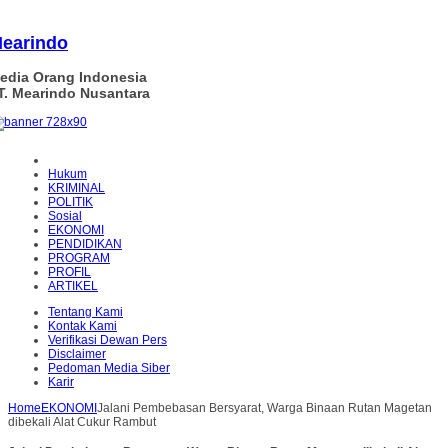
earindo
edia Orang Indonesia
T. Mearindo Nusantara
Hukum
KRIMINAL
POLITIK
Sosial
EKONOMI
PENDIDIKAN
PROGRAM
PROFIL
ARTIKEL
Tentang Kami
Kontak Kami
Verifikasi Dewan Pers
Disclaimer
Pedoman Media Siber
Karir
Home
EKONOMI
Jalani Pembebasan Bersyarat, Warga Binaan Rutan Magetan
dibekali Alat Cukur Rambut