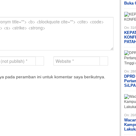
Buka 
On:
31/
KEPA
KONF
PATA
On:
28/
DPRD 
ya pada peramban ini untuk komentar saya berikutnya.
Perta
SiLPA
On:
26/
Wacan
Kampu
Lakuk