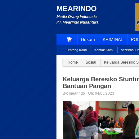
MEARINDO
Media Orang Indonesia
PT. Mearindo Nusantara
Hukum
KRIMINAL
POL
Tentang Kami
Kontak Kami
Verifikasi 
Home
Sosial
Keluarga Beresiko 
Keluarga Beresiko Stunti
Bantuan Pangan
By:
mearindo
On:
04/05/2023