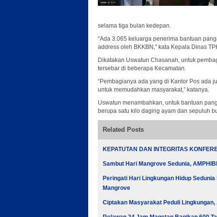
selama tiga bulan kedepan.
“Ada 3.065 keluarga penerima bantuan panga
address oleh BKKBN,” kata Kepala Dinas T
Dikatakan Uswatun Chasanah, untuk pembagia
tersebar di beberapa Kecamatan.
“Pembagianya ada yang di Kantor Pos ada ju
untuk memudahkan masyarakat,” katanya.
Uswatun menambahkan, untuk bantuan panga
berupa satu kilo daging ayam dan sepuluh but
Related Posts
KEPATUTAN DAN INTEGRITAS KONFERE
Sambut Hari Mangrove Sedunia, AMPHIB
Peringati Hari Lingkungan Hidup Seduni
Mangrove
Ciptakan Masyarakat Peduli Lingkungan,