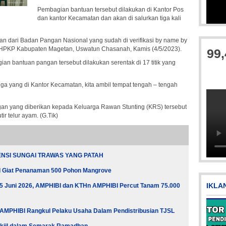
Pembagian bantuan tersebut dilakukan di Kantor Pos
dan kantor Kecamatan dan akan di salurkan tiga kali
IMG-20170928-WA
n dari Badan Pangan Nasional yang sudah di verifikasi by name by
PHPKP Kabupaten Magetan, Uswatun Chasanah, Kamis (4/5/2023).
99
n bantuan pangan tersebut dilakukan serentak di 17 titik yang
ga yang di Kantor Kecamatan, kita ambil tempat tengah – tengah
n yang diberikan kepada Keluarga Rawan Stunting (KRS) tersebut
ir telur ayam. (G.Tik)
Picsart_23-04-12_11-55-35-604
NSI SUNGAI TRAWAS YANG PATAH
I Giat Penanaman 500 Pohon Mangrove
IKLA
a 5 Juni 2026, AMPHIBI dan KTHn AMPHIBI Percut Tanam 75.000
 AMPHIBI Rangkul Pelaku Usaha Dalam Pendistribusian TJSL