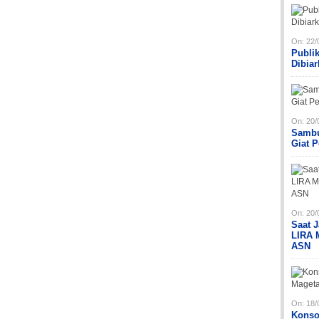
On:
22/
Publi
Dibia
On:
20/
Sambu
Giat 
On:
20/
Saat 
LIRA 
ASN
On:
18/
Konso