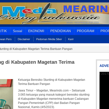
ITIK
Sosial
EKONOMI
PENDIDIKAN
PROGRAM
PROF
Dewan Pers
Disclaimer
Pedoman Media Siber
Karir
Stunting di Kabupaten Magetan Terima Bantuan Pangan
ng di Kabupaten Magetan Terima
ADVE
Keluarga Beresiko Stunting di Kabupaten Magetan
Terima Bantuan Pangan
Jawa Timur – Magetan, Mearindo.com – Sebanyak
3.065 keluarga yang masuk kategori beresiko stunting
di Kabupaten Magetan menerima bantuan Cadangan
Pangan Pemerintah (CPP) dari Badan Pangan
Nasional, Kamis (4/5/2023).