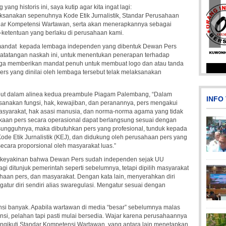
ng historis ini, saya kutip agar kita ingat lagi:
ksanakan sepenuhnya Kode Etik Jurnalistik, Standar Perusahaan
dar Kompetensi Wartawan, serta akan menerapkannya sebagai
n-ketentuan yang berlaku di perusahaan kami.
mandat kepada lembaga independen yang dibentuk Dewan Pers
datatangan naskah ini, untuk menentukan penerapan terhadap
juga memberikan mandat penuh untuk membuat logo dan atau tanda
rs yang dinilai oleh lembaga tersebut telak melaksanakan
Picsart_23-04-12_1
ebut dalam alinea kedua preambule Piagam Palembang, “Dalam
INFO
nakan fungsi, hak, kewajiban, dan peranannya, pers mengakui
yarakat, hak asasi manusia, dan norma-norma agama yang tidak
kaan pers secara operasional dapat berlangsung sesuai dengan
ngguhnya, maka dibutuhkan pers yang profesional, tunduk kepada
ode Etik Jurnalistik (KEJ), dan didukung oleh perusahaan pers yang
secara proporsional oleh masyarakat luas.”
si, keyakinan bahwa Dewan Pers sudah independen sejak UU
gi ditunjuk pemerintah seperti sebelumnya, tetapi dipilih masyarakat
ahaan pers, dan masyarakat. Dengan kata lain, menyerahkan diri
IMG-20191006-WA0043
Pi
Pi
Pi
tur diri sendiri alias swaregulasi. Mengatur sesuai dengan
i banyak. Apabila wartawan di media “besar” sebelumnya malas
ensi, pelahan tapi pasti mulai bersedia. Wajar karena perusahaannya
gikuti Standar Kompetensi Wartawan, yang antara lain menetapkan