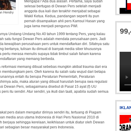
Mengapa? Ada dua alasan. Pertama, saya sudah
selesai bertugas di Dewan Pers setelah menjadi
anggota dua kali dan terakhir menjabat sebagai
an Hendry
IMG
Wakil Ketua. Kedua, pandangan seperti itu pun
pernah disampaikan ahli pers Kamsul Hasan yang
juga lama menjadi pengurus PWI.
99
sarnya Undang-Undang No.40 tahun 1999 tentang Pers, yang kalau
lah satu fungsi Dewan Pers adalah mendata perusahaan pers. Jadi
a kewajiban perusahaan pers untuk mendaftarkan diri. Sifatnya satu
ng bertanya, tulisan itu dimuat di banyak media siber khususnya
a perlu merasa menulis supaya tidak timbul salah faham karena
endaftaran yang memang berbeda.
a reformasi memang dibuat sebebas mungkin akibat trauma dari era
 membungkam pers. Oleh karena itu salah satu wujud dari betapa
Picsart_23-04-10_00-36-15-097
Picsart_23-04-12_11-55-35-604
runannya entah itu berupa Peraturan Pemerintah, Peraturan
akhirnya ada, maka aturan yang dibuat haruslah berupa swa regulasi
itasi Dewan Pers, sebagaimana disebut di Pasal 15 ayat (f) UU
pers itu sendiri. Atur sendiri, ya ikuti dan taati, apabila sudah semua
IKLA
at pers dalam mengatur dirinya sendiri itu, tertuang di Piagam
n media arus utama Indonesia di Hari Pers Nasional 2010 di
ih berjaya sehingga kerelaan, keikhlasan untuk diatur oleh Dewan
ari sebagian besar masyarakat pers Indonesia.