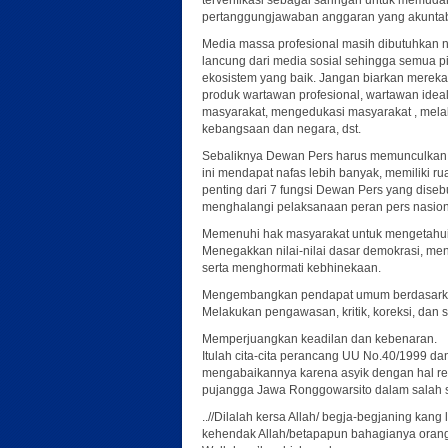
terverifikasi sebagai saringan untuk memudah
pertanggungjawaban anggaran yang akuntabe
Media massa profesional masih dibutuhkan ne
lancung dari media sosial sehingga semua
ekosistem yang baik. Jangan biarkan mereka
produk wartawan profesional, wartawan ideal
masyarakat, mengedukasi masyarakat , melak
kebangsaan dan negara, dst.
Sebaliknya Dewan Pers harus memunculkan g
ini mendapat nafas lebih banyak, memiliki r
penting dari 7 fungsi Dewan Pers yang dis
menghalangi pelaksanaan peran pers nasiona
Memenuhi hak masyarakat untuk mengetahui
Menegakkan nilai-nilai dasar demokrasi, m
serta menghormati kebhinekaan.
Mengembangkan pendapat umum berdasarkan i
Melakukan pengawasan, kritik, koreksi, dan
Memperjuangkan keadilan dan kebenaran.
Itulah cita-cita perancang UU No.40/1999 d
mengabaikannya karena asyik dengan hal re
pujangga Jawa Ronggowarsito dalam salah sat
..//Dilalah kersa Allah/ begja-begjaning kang
kehendak Allah/betapapun bahagianya orang