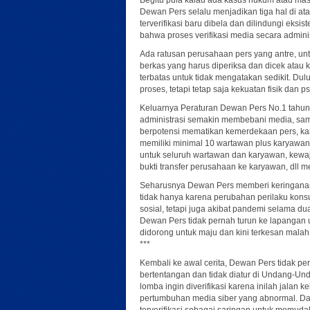
Begitu pula kalau ada kasus hukum atau masih
Dewan Pers selalu menjadikan tiga hal di a
terverifikasi baru dibela dan dilindungi eksi
bahwa proses verifikasi media secara adminis
Ada ratusan perusahaan pers yang antre, un
berkas yang harus diperiksa dan dicek ata
terbatas untuk tidak mengatakan sedikit. Du
proses, tetapi tetap saja kekuatan fisik dan ps
Keluarnya Peraturan Dewan Pers No.1 tahun 
administrasi semakin membebani media, sam
berpotensi mematikan kemerdekaan pers, k
memiliki minimal 10 wartawan plus karyaw
untuk seluruh wartawan dan karyawan, kewa
bukti transfer perusahaan ke karyawan, dll 
Seharusnya Dewan Pers memberi keringanan 
tidak hanya karena perubahan perilaku kons
sosial, tetapi juga akibat pandemi selama d
Dewan Pers tidak pernah turun ke lapangan
didorong untuk maju dan kini terkesan malah 
***
Kembali ke awal cerita, Dewan Pers tidak p
bertentangan dan tidak diatur di Undang-Un
lomba ingin diverifikasi karena inilah jalan k
pertumbuhan media siber yang abnormal. Da