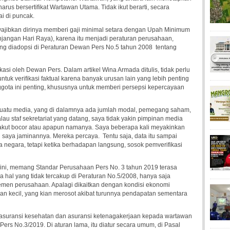
s bersertifikat Wartawan Utama. Tidak ikut berarti, secara
ai di puncak.
ajibkan dirinya memberi gaji minimal setara dengan Upah Minimum
njangan Hari Raya), karena itu menjadi peraturan perusahaan,
ang diadopsi di Peraturan Dewan Pers No.5 tahun 2008 tentang
kasi oleh Dewan Pers. Dalam artikel Wina Armada ditulis, tidak perlu
tuk verifikasi faktual karena banyak urusan lain yang lebih penting
nggota ini penting, khususnya untuk memberi persepsi kepercayaan
 suatu media, yang di dalamnya ada jumlah modal, pemegang saham,
lau staf sekretariat yang datang, saya tidak yakin pimpinan media
takut bocor atau apapun namanya. Saya beberapa kali meyakinkan
dan saya jaminannya. Mereka percaya. Tentu saja, data itu sampai
a negara, tetapi ketika berhadapan langsung, sosok pemverifikasi
ini, memang Standar Perusahaan Pers No. 3 tahun 2019 terasa
a hal yang tidak tercakup di Peraturan No.5/2008, hanya saja
men perusahaan. Apalagi dikaitkan dengan kondisi ekonomi
n kecil, yang kian merosot akibat turunnya pendapatan sementara
 asuransi kesehatan dan asuransi ketenagakerjaan kepada wartawan
ers No.3/2019. Di aturan lama, itu diatur secara umum, di Pasal