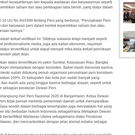
mberi kesejahteraan lain kepada wartawan dan karyawannya seperti
epemilikan saham dan atau pembagian laba bersih, yang diatur dalam
sal 10 UU No.40/1999 tentang Pers yang berbunyi, “Perusahaan Pers
 dan karyawan pers dalam bentuk kepemilikan saham dan atau
eraan lainnya.”
 terkait verifikasi ini. Sifatnya sukarela tetapi menjadi seperti
ud profesionalisme media, juga ada kaitan ekonomis, sejumlah
tus terverifikasi untuk dapat menjadi mitra kerja terkait pencitraan
roleh jatah iklan.
an status terverifikasi ini yakni Sumbar, Kepulauan Riau, Bangka
n Kepri menjalankan dengan konsisten. Babel masih menunda karena
 meski sudah didukung penuh organisasi perusahaan pers konsituen
alankan 100%. Di kabupaten dan kota pun sudah banyak yang
dan masih ada yang longgar karena berbagai alasan, seperti untuk
n sebagian peraturan Dewan Pers.
 berlangsung Hari Pers Nasional 2020 di Banjarmasin. Ketua Dewan
s tidak pernah meminta pemerintah daerah untuk mensyaratkan
an. Saya sendiri dalam berbagai kesempatan juga menyatakan hal yang
per situ berbadan hukum Indonesia sebagaimana ditetapkan Dewan
 bersertifikat Wartawan Utama sebagaimana diatur Peraturan
rtawan, dan mencantumkan dengan jelas alamat redaksi sebagai