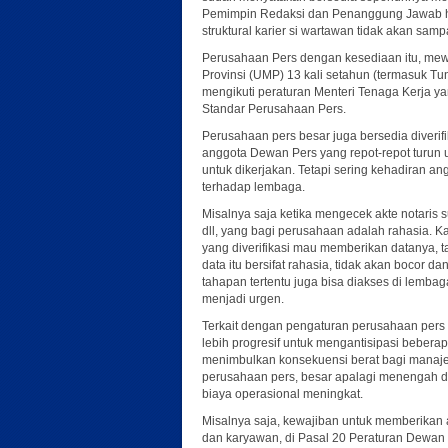
Pemimpin Redaksi dan Penanggung Jawab haru
struktural karier si wartawan tidak akan samp
Perusahaan Pers dengan kesediaan itu, mew
Provinsi (UMP) 13 kali setahun (termasuk Tu
mengikuti peraturan Menteri Tenaga Kerja y
Standar Perusahaan Pers.
Perusahaan pers besar juga bersedia diverifi
anggota Dewan Pers yang repot-repot turun un
untuk dikerjakan. Tetapi sering kehadiran a
terhadap lembaga.
Misalnya saja ketika mengecek akte notaris
dll, yang bagi perusahaan adalah rahasia. Ka
yang diverifikasi mau memberikan datanya, 
data itu bersifat rahasia, tidak akan bocor 
tahapan tertentu juga bisa diakses di lembag
menjadi urgen.
Terkait dengan pengaturan perusahaan pers 
lebih progresif untuk mengantisipasi beberap
menimbulkan konsekuensi berat bagi manaje
perusahaan pers, besar apalagi menengah da
biaya operasional meningkat.
Misalnya saja, kewajiban untuk memberikan
dan karyawan, di Pasal 20 Peraturan Dewan P