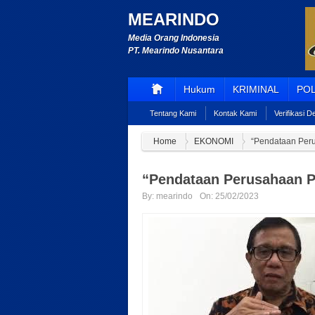
MEARINDO
Media Orang Indonesia
PT. Mearindo Nusantara
Hukum
KRIMINAL
POL
Tentang Kami
Kontak Kami
Verifikasi 
Home
EKONOMI
“Pendataan Per
“Pendataan Perusahaan 
By:
mearindo
On:
25/02/2023