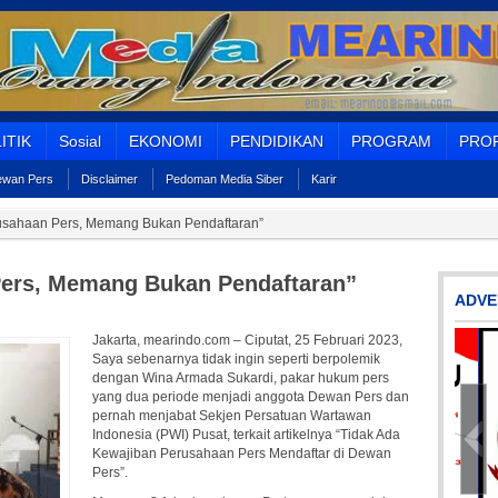
ITIK
Sosial
EKONOMI
PENDIDIKAN
PROGRAM
PROF
Dewan Pers
Disclaimer
Pedoman Media Siber
Karir
usahaan Pers, Memang Bukan Pendaftaran”
Pers, Memang Bukan Pendaftaran”
ADVE
Jakarta, mearindo.com – Ciputat, 25 Februari 2023,
Saya sebenarnya tidak ingin seperti berpolemik
dengan Wina Armada Sukardi, pakar hukum pers
yang dua periode menjadi anggota Dewan Pers dan
pernah menjabat Sekjen Persatuan Wartawan
Indonesia (PWI) Pusat, terkait artikelnya “Tidak Ada
Kewajiban Perusahaan Pers Mendaftar di Dewan
Pers”.