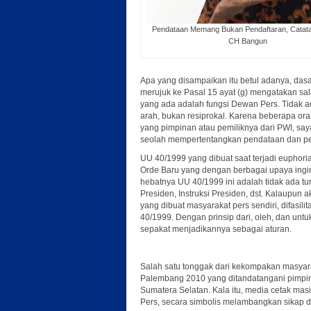
Pendataan Memang Bukan Pendaftaran, Catat
CH Bangun
Apa yang disampaikan itu betul adanya, da
merujuk ke Pasal 15 ayat (g) mengatakan sa
yang ada adalah fungsi Dewan Pers. Tidak ad
arah, bukan resiprokal. Karena beberapa ora
yang pimpinan atau pemiliknya dari PWI, say
seolah mempertentangkan pendataan dan p
UU 40/1999 yang dibuat saat terjadi euphori
Orde Baru yang dengan berbagai upaya ingin
hebatnya UU 40/1999 ini adalah tidak ada tu
Presiden, Instruksi Presiden, dst. Kalaupun 
yang dibuat masyarakat pers sendiri, difasil
40/1999. Dengan prinsip dari, oleh, dan untuk 
sepakat menjadikannya sebagai aturan.
Salah satu tonggak dari kekompakan masyarak
Palembang 2010 yang ditandatangani pimpina
Sumatera Selatan. Kala itu, media cetak mas
Pers, secara simbolis melambangkan sikap d