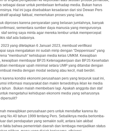
 di tingkat pengaduan ke kepolisian atas sebuah produk jurnalistik,
tas sebagai dasar untuk pembelaan terhadap media. Bukan harus
stensinya. Hal ini juga disebabkan kesadaran dari sisi Dewan Pers
tratif apalagi faktual, memerlukan proses yang lama.
tuk diproses karena persyaratan yang belasan jumlahnya, banyak
u konfirmasi, sementara sumber daya manusia yang mengurusnya
lu staf sering saya minta agar mereka lembur untuk mempercepat
ikis staf ada batasnya.
2023 yang ditetapkan 6 Januari 2023, membuat verifikasi
pai saya mengatakan ini sudah mirip dengan “Deppenisasi” yang
arena “membunuh” kehidupan media kelas UMKM. Kewajiban
an, kewajiban membayar BPJS Ketenagakerjaan dan BPJS Kesehatan
jiban membayar upah minimal setara UMP yang ditandai dengan
membuat media dengan modal sedang atau kecil, mati berdiri.
karena kondisi ekonomi perusahaan pers yang terpuruk saat ini,
umsi informasi masyarakat dan makin tersedotnya iklan ke media
ua tahun . Bukan malah membebani lagi. Apakah anggota dan staf
 untuk mengetahui kehidupan ekonomi media yang seharusnya
dipersulit?
ernah mewajibkan perusahaan pers untuk mendaftar karena itu
dang No.40 tahun 1999 tentang Pers. Sebaliknya media berlomba-
eluar dari pendapatan yang semakin sulit, antara lain akibat
n fakta bahwa pemerintah daerah dan lembaga menjadikan status