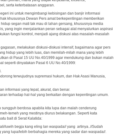
kan pilihan, mana yang diajak kerjasama, efisiensi,
l, serta keterbatasan anggaran.
geri ini untuk mengimbangi kebisingan dan banjir informasi
 pihak khususnya Dewan Pers amat berkepentingan memberikan
 hidup segan mati tak mau di lahan gersang, khususnya media
is, yang ingin menjalankan peran sebagai alat menyalurkan aspirasi
ukan fungsi kontrol, menjadi ajang diskusi atas masalah-masalah
agasan, melakukan diskusi-diskusi intensif, bagaimana agar pers
uang hidup yang lebih luas, dan memilah-milah mana yang lebih
ebutkan di Pasal 15 UU No.40/1999 agar mendukung dan bukan malah
l seperti dinyatakan Pasal 6 UU No.40/1999:
.
endorong terwujudnya supremasi hukum, dan Hak Asasi Manusia,
nformasi yang tepat, akurat, dan benar.
 saran terhadap hal-hal yang berkaitan dengan kepentingan umum.
an sungguh berdosa apabila kita lupa dan malah cenderung
meh-temeh yang mestinya diurus belakangan. Seperti kata
u bait di Serat Kalatida:
 lali/luwih begja kang eling lan waspada// yang artinya..//Sudah
 yang lupa/lebih berbahagia mereka yang sadar dan waspada//.