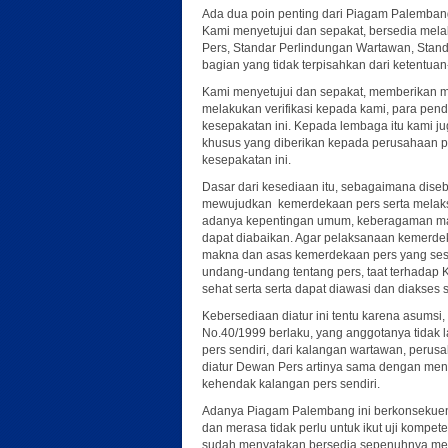
Ada dua poin penting dari Piagam Palembang ya
Kami menyetujui dan sepakat, bersedia mela
Pers, Standar Perlindungan Wartawan, Stan
bagian yang tidak terpisahkan dari ketentua
Kami menyetujui dan sepakat, memberikan 
melakukan verifikasi kepada kami, para pen
kesepakatan ini. Kepada lembaga itu kami 
khusus yang diberikan kepada perusahaan pe
kesepakatan ini.
Dasar dari kesediaan itu, sebagaimana dis
mewujudkan kemerdekaan pers serta melaksa
adanya kepentingan umum, keberagaman mas
dapat diabaikan. Agar pelaksanaan kemerde
makna dan asas kemerdekaan pers yang sesu
undang-undang tentang pers, taat terhadap K
sehat serta serta dapat diawasi dan diakses 
Kebersediaan diatur ini tentu karena asum
No.40/1999 berlaku, yang anggotanya tidak la
pers sendiri, dari kalangan wartawan, perus
diatur Dewan Pers artinya sama dengan menga
kehendak kalangan pers sendiri.
Adanya Piagam Palembang ini berkonsekuens
dan merasa tidak perlu untuk ikut uji kompet
sudah menyatakan bersedia sepenuhnya men