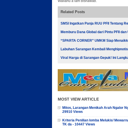
Wallahu a’lam bishawab.
Related Posts
SMSI Ingatkan Panja RUU PFII Tentang Re
Memburu Dana Global dari Pintu PFII dan 
“SPARTA CORNER” UMKM Siap Menaikkan 
Labuhan Sarangan Kembali Menghipnoti
Viral Harga di Sarangan Gepuk! Ini Lan
MOST VIEW ARTICLE
Mitos, Larangan Menikah Arah Ngalor Ng
29910 Views
Kriteria Penilian lomba Melukis/ Mewarn
TK da - 10447 Views