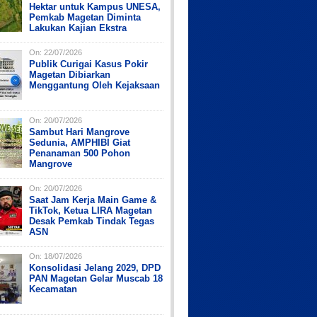
Hektar untuk Kampus UNESA,
Pemkab Magetan Diminta
Lakukan Kajian Ekstra
On:
22/07/2026
Publik Curigai Kasus Pokir
Magetan Dibiarkan
Menggantung Oleh Kejaksaan
On:
20/07/2026
Sambut Hari Mangrove
Sedunia, AMPHIBI Giat
Penanaman 500 Pohon
Mangrove
On:
20/07/2026
Saat Jam Kerja Main Game &
TikTok, Ketua LIRA Magetan
Desak Pemkab Tindak Tegas
ASN
On:
18/07/2026
Konsolidasi Jelang 2029, DPD
PAN Magetan Gelar Muscab 18
Kecamatan