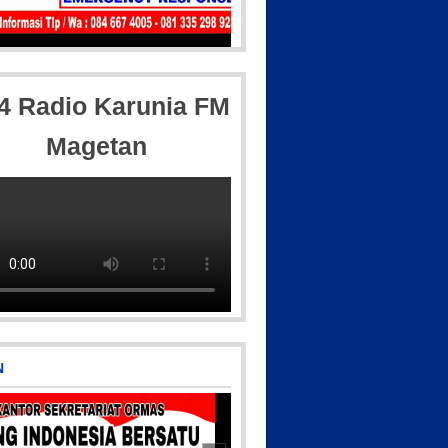
_20180718_182608
IMG-20250501-WA0005
,4 Radio Karunia FM
Magetan
IMG-20170928-WA0071
N