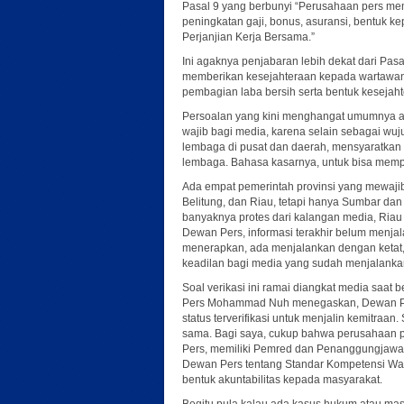
Pasal 9 yang berbunyi “Perusahaan pers me
peningkatan gaji, bonus, asuransi, bentuk k
Perjanjian Kerja Bersama.”
Ini agaknya penjabaran lebih dekat dari Pa
memberikan kesejahteraan kepada wartawan
pembagian laba bersih serta bentuk kesejaht
Persoalan yang kini menghangat umumnya adalah
wajib bagi media, karena selain sebagai wuj
lembaga di pusat dan daerah, mensyaratkan sta
lembaga. Bahasa kasarnya, untuk bisa mempe
Ada empat pemerintah provinsi yang mewajibk
Belitung, dan Riau, tetapi hanya Sumbar da
banyaknya protes dari kalangan media, Riau
Dewan Pers, informasi terakhir belum menj
menerapkan, ada menjalankan dengan ketat, 
keadilan bagi media yang sudah menjalanka
Soal verikasi ini ramai diangkat media saat
Pers Mohammad Nuh menegaskan, Dewan Per
status terverifikasi untuk menjalin kemitra
sama. Bagi saya, cukup bahwa perusahaan 
Pers, memiliki Pemred dan Penanggungjawab
Dewan Pers tentang Standar Kompetensi Wa
bentuk akuntabilitas kepada masyarakat.