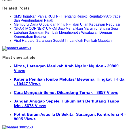
Related Posts
SMSI Ingatkan Panja RUU PFII Tentang Resiko Regulatory Arbitrage
dan Penghindaran Pajak
Memburu Dana Global dari Pintu PFII dan Ujian Kepastian Regulasi
“SPARTA CORNER” UMKM Siap Menaikkan Margin di Situasi Sepi
Labuhan Sarangan Kembali Menghipnotis Wisatawan Dengan
Kemeriahan Budaya
Viral Harga di Sarangan Gepuk! Ini Langkah Pemkab Magetan
Most view article
Mitos, Larangan Menikah Arah Ngalor Ngulon - 29909
Views
Kriteria Penilian lomba Melukis/ Mewarnai Tingkat TK da
- 10447 Views
Cara Mengusir Semut Dikandang Ternak - 8857 Views
Jangan Anggap Sepele, Hukum Istri Berhutang Tanpa
Izin - 8678 Views
Potret Buram Asusila Di Sekitar Sarangan, Kontrofersi R -
8005 Views