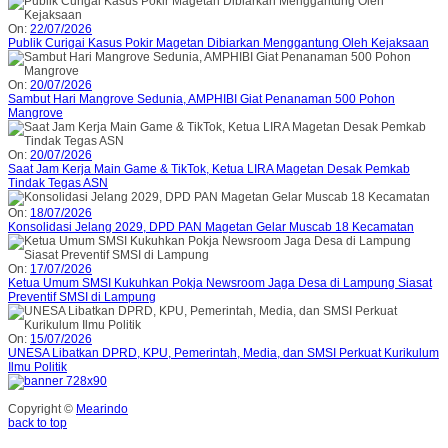
On:
22/07/2026
Publik Curigai Kasus Pokir Magetan Dibiarkan Menggantung Oleh Kejaksaan
On:
20/07/2026
Sambut Hari Mangrove Sedunia, AMPHIBI Giat Penanaman 500 Pohon
Mangrove
On:
20/07/2026
Saat Jam Kerja Main Game & TikTok, Ketua LIRA Magetan Desak Pemkab
Tindak Tegas ASN
On:
18/07/2026
Konsolidasi Jelang 2029, DPD PAN Magetan Gelar Muscab 18 Kecamatan
On:
17/07/2026
Ketua Umum SMSI Kukuhkan Pokja Newsroom Jaga Desa di Lampung Siasat
Preventif SMSI di Lampung
On:
15/07/2026
UNESA Libatkan DPRD, KPU, Pemerintah, Media, dan SMSI Perkuat Kurikulum
Ilmu Politik
Copyright ©
Mearindo
back to top