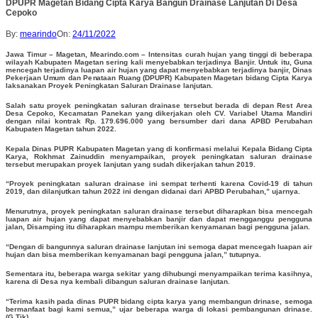
DPUPR Magetan Bidang Cipta Karya Bangun Drainase Lanjutan Di Desa
Cepoko
By:
mearindo
On:
24/11/2022
Jawa Timur – Magetan, Mearindo.com – Intensitas curah hujan yang tinggi di beberapa
wilayah Kabupaten Magetan sering kali menyebabkan terjadinya Banjir. Untuk itu, Guna
mencegah terjadinya luapan air hujan yang dapat menyebabkan terjadinya banjir, Dinas
Pekerjaan Umum dan Penataan Ruang (DPUPR) Kabupaten Magetan bidang Cipta Karya
laksanakan Proyek Peningkatan Saluran Drainase lanjutan.
Salah satu proyek peningkatan saluran drainase tersebut berada di depan Rest Area
Desa Cepoko, Kecamatan Panekan yang dikerjakan oleh CV. Variabel Utama Mandiri
dengan nilai kontrak Rp. 179.696.000 yang bersumber dari dana APBD Perubahan
Kabupaten Magetan tahun 2022.
Kepala Dinas PUPR Kabupaten Magetan yang di konfirmasi melalui Kepala Bidang Cipta
Karya, Rokhmat Zainuddin menyampaikan, proyek peningkatan saluran drainase
tersebut merupakan proyek lanjutan yang sudah dikerjakan tahun 2019.
“Proyek peningkatan saluran drainase ini sempat terhenti karena Covid-19 di tahun
2019, dan dilanjutkan tahun 2022 ini dengan didanai dari APBD Perubahan,” ujarnya.
Menurutnya, proyek peningkatan saluran drainase tersebut diharapkan bisa mencegah
luapan air hujan yang dapat menyebabkan banjir dan dapat mengganggu pengguna
jalan, Disamping itu diharapkan mampu memberikan kenyamanan bagi pengguna jalan.
“Dengan di bangunnya saluran drainase lanjutan ini semoga dapat mencegah luapan air
hujan dan bisa memberikan kenyamanan bagi pengguna jalan,” tutupnya.
Sementara itu, beberapa warga sekitar yang dihubungi menyampaikan terima kasihnya,
karena di Desa nya kembali dibangun saluran drainase lanjutan.
“Terima kasih pada dinas PUPR bidang cipta karya yang membangun drinase, semoga
bermanfaat bagi kami semua,” ujar beberapa warga di lokasi pembangunan drinase.
(G.Tik)