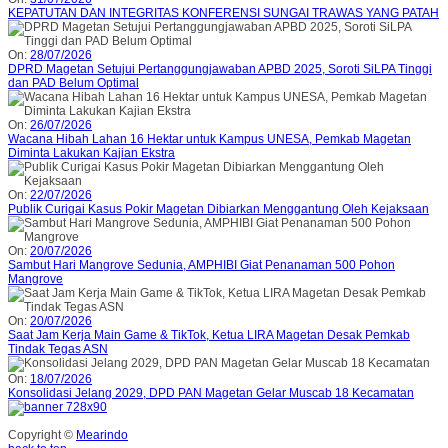
KEPATUTAN DAN INTEGRITAS KONFERENSI SUNGAI TRAWAS YANG PATAH
On:
28/07/2026
DPRD Magetan Setujui Pertanggungjawaban APBD 2025, Soroti SiLPA Tinggi
dan PAD Belum Optimal
On:
26/07/2026
Wacana Hibah Lahan 16 Hektar untuk Kampus UNESA, Pemkab Magetan
Diminta Lakukan Kajian Ekstra
On:
22/07/2026
Publik Curigai Kasus Pokir Magetan Dibiarkan Menggantung Oleh Kejaksaan
On:
20/07/2026
Sambut Hari Mangrove Sedunia, AMPHIBI Giat Penanaman 500 Pohon
Mangrove
On:
20/07/2026
Saat Jam Kerja Main Game & TikTok, Ketua LIRA Magetan Desak Pemkab
Tindak Tegas ASN
On:
18/07/2026
Konsolidasi Jelang 2029, DPD PAN Magetan Gelar Muscab 18 Kecamatan
Copyright ©
Mearindo