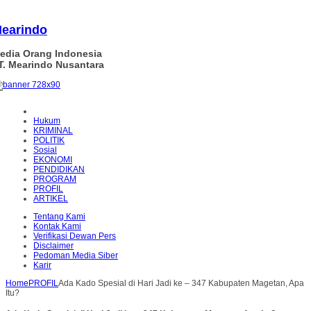
earindo
edia Orang Indonesia
T. Mearindo Nusantara
Hukum
KRIMINAL
POLITIK
Sosial
EKONOMI
PENDIDIKAN
PROGRAM
PROFIL
ARTIKEL
Tentang Kami
Kontak Kami
Verifikasi Dewan Pers
Disclaimer
Pedoman Media Siber
Karir
Home
PROFIL
Ada Kado Spesial di Hari Jadi ke – 347 Kabupaten Magetan, Apa
Itu?