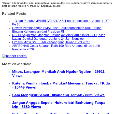
“Bukan kita lihat dari nilai nominalnya, namun dari sisi substansialnya dan nilai historis
dari sejarah Masjid Ki Mageti,” tutupnya. (G.Tik)
Related Posts
1 Bulan Penuh AMPHIBI GELAR AKSI Peduli Lingkungan Jelang HUT
Ke 10
Dewan Pertimbangan SMSI Pusat Taufiequrachman Ruki Terima
Bintang Kehormatan dari Presiden RI
RSUD Sayidiman Magetan Datangkan Alat Baru “Holter ECG”, Siap
Layani Deteksi Gangguan Jantung 24 Jam Nonstop
Firdaus Minta SMSI Jadi Penanggung Jawab HPN 2027
ABPEDNAS Cetak Sejarah, Raih 100 Ribu Anggota dihari Lahir
Pancasila 2026
Most view article
Mitos, Larangan Menikah Arah Ngalor Ngulon - 29911
Views
Kriteria Penilian lomba Melukis/ Mewarnai Tingkat TK da
- 10449 Views
Cara Mengusir Semut Dikandang Ternak - 8859 Views
Jangan Anggap Sepele, Hukum Istri Berhutang Tanpa
Izin - 8680 Views