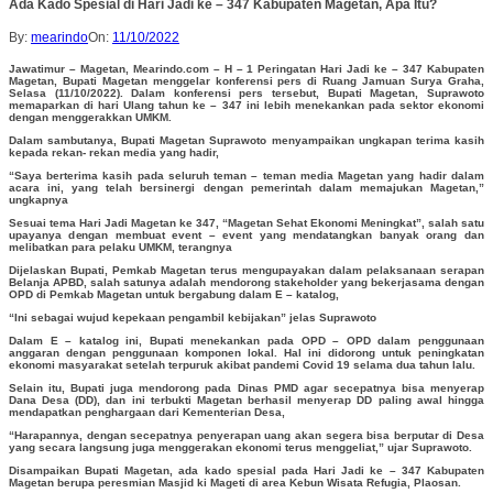
Ada Kado Spesial di Hari Jadi ke – 347 Kabupaten Magetan, Apa Itu?
By:
mearindo
On:
11/10/2022
Jawatimur – Magetan, Mearindo.com – H – 1 Peringatan Hari Jadi ke – 347 Kabupaten
Magetan, Bupati Magetan menggelar konferensi pers di Ruang Jamuan Surya Graha,
Selasa (11/10/2022). Dalam konferensi pers tersebut, Bupati Magetan, Suprawoto
memaparkan di hari Ulang tahun ke – 347 ini lebih menekankan pada sektor ekonomi
dengan menggerakkan UMKM.
Dalam sambutanya, Bupati Magetan Suprawoto menyampaikan ungkapan terima kasih
kepada rekan- rekan media yang hadir,
“Saya berterima kasih pada seluruh teman – teman media Magetan yang hadir dalam
acara ini, yang telah bersinergi dengan pemerintah dalam memajukan Magetan,”
ungkapnya
Sesuai tema Hari Jadi Magetan ke 347, “Magetan Sehat Ekonomi Meningkat”, salah satu
upayanya dengan membuat event – event yang mendatangkan banyak orang dan
melibatkan para pelaku UMKM, terangnya
Dijelaskan Bupati, Pemkab Magetan terus mengupayakan dalam pelaksanaan serapan
Belanja APBD, salah satunya adalah mendorong stakeholder yang bekerjasama dengan
OPD di Pemkab Magetan untuk bergabung dalam E – katalog,
“Ini sebagai wujud kepekaan pengambil kebijakan” jelas Suprawoto
Dalam E – katalog ini, Bupati menekankan pada OPD – OPD dalam penggunaan
anggaran dengan penggunaan komponen lokal. Hal ini didorong untuk peningkatan
ekonomi masyarakat setelah terpuruk akibat pandemi Covid 19 selama dua tahun lalu.
Selain itu, Bupati juga mendorong pada Dinas PMD agar secepatnya bisa menyerap
Dana Desa (DD), dan ini terbukti Magetan berhasil menyerap DD paling awal hingga
mendapatkan penghargaan dari Kementerian Desa,
“Harapannya, dengan secepatnya penyerapan uang akan segera bisa berputar di Desa
yang secara langsung juga menggerakan ekonomi terus menggeliat,” ujar Suprawoto.
Disampaikan Bupati Magetan, ada kado spesial pada Hari Jadi ke – 347 Kabupaten
Magetan berupa peresmian Masjid ki Mageti di area Kebun Wisata Refugia, Plaosan.