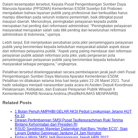
Dalam kesempatan tersebut, Kepala Pusat Pengembangan Sumber Daya
Manusia Aparatur (PPSDMA) Kementerian ESDM Susetyo Edi Prabowo
mengatakan bahwa layanan publik yang profesional dan berkualitas harus
mampu diberikan pada seluruh instansi pemerintah, baik ditingkat pusat
maupun daerah. Menurutnya, peningkatan pelayanan kepada publik
merupakan hal penting dari reformaasi administrasi. “Peningkatan pelayanan
masyarakat merupakan salah satu titik penting dari keseluruhan reformasi
administrasi di Indonesia,” ujarnya.
Lebih lanjut, Edi menjelaskan perubahan pola pikir penyelenggara pelayanan
publik yang berorientasi kepada kebutuhan masyarakat adalah aspek dasar
dari reformasi pelayanna publik. “Aspek yang paling mendasar dari reformasi
pelayanan publik adalah reformasi pola pikir, yaitu pergeseran pola
penyelenggaraan pelayanan publik yang berorientasi kepada kebutuhan
masyarakat sebagai pengguna,” ungkapnya.
Pelatihan tersebut diselenggarakan secara pembelajaran jarak jauh oleh Pusat
Pengembangan Sumber Daya Manusia Aparatur Kementerian ESDM.
Pelatihan ini dilakukan selama lima hari kerja yakni 22-26 Maret 2021. Turut
hadir sekaligus menjadi narasumber pada acara ini Asisten Deputi Koordinasi
Pelaksanaan, Kebijakan, dan Evaluasi Pelayanan Publik Wilayah II
Kementerian PANRB Noviana Andrina.(Red/fik/HUMAS MENPANRB)
Related Posts
1 Bulan Penuh AMPHIBI GELAR AKSI Peduli Lingkungan Jelang HUT
Ke 10
Dewan Pertimbangan SMSI Pusat Taufiequrachman Ruki Terima
Bintang Kehormatan dari Presiden RI
RSUD Sayidiman Magetan Datangkan Alat Baru “Holter ECG”, Siap
Layani Deteksi Gangguan Jantung 24 Jam Nonstop
Firdaus Minta SMSI Jadi Penanggung Jawab HPN 2027