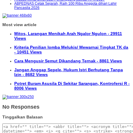
ABPEDNAS Cetak Sejarah, Raih 100 Ribu Anggota dihari Lahir
Pancasila 2026
Most view article
Mitos, Larangan Menikah Arah Ngalor Ngulon - 29911
Views
Kriteria Penilian lomba Melukis/ Mewarnai Tingkat TK da
- 10451 Views
Cara Mengusir Semut Dikandang Ternak - 8861 Views
Jangan Anggap Sepele, Hukum Istri Berhutang Tanpa
Izin - 8682 Views
Potret Buram Asusila Di Sekitar Sarangan, Kontrofersi R -
8006 Views
No Responses
Tinggalkan Balasan