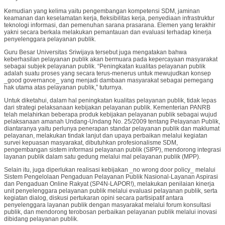
Kemudian yang kelima yaitu pengembangan kompetensi SDM, jaminan
keamanan dan keselamatan kerja, fleksibilitas kerja, penyediaan infrastruktur
teknologi informasi, dan pemenuhan sarana prasarana. Elemen yang terakhir
yakni secara berkala melakukan pemantauan dan evaluasi terhadap kinerja
penyelenggara pelayanan publik.
Guru Besar Universitas Sriwijaya tersebut juga mengatakan bahwa
keberhasilan pelayanan publik akan bermuara pada kepercayaan masyarakat
sebagai subjek pelayanan publik. “Peningkatan kualitas pelayanan publik
adalah suatu proses yang secara terus-menerus untuk mewujudkan konsep
_good governance_ yang menjadi dambaan masyarakat sebagai pemegang
hak utama atas pelayanan publik,” tuturnya.
Untuk diketahui, dalam hal peningkatan kualitas pelayanan publik, tidak lepas
dari strategi pelaksanaan kebijakan pelayanan publik. Kementerian PANRB
telah melahirkan beberapa produk kebijakan pelayanan publik sebagai wujud
pelaksanaan amanah Undang-Undang No. 25/2009 tentang Pelayanan Publik,
diantaranya yaitu perlunya penerapan standar pelayanan publik dan maklumat
pelayanan, melakukan tindak lanjut dan upaya perbaikan melalui kegiatan
survei kepuasan masyarakat, dibutuhkan profesionalisme SDM,
pengembangan sistem informasi pelayanan publik (SIPP), mendorong integrasi
layanan publik dalam satu gedung melalui mal pelayanan publik (MPP).
Selain itu, juga diperlukan realisasi kebijakan _no wrong door policy_ melalui
Sistem Pengelolaan Pengaduan Pelayanan Publik Nasional-Layanan Aspirasi
dan Pengaduan Online Rakyat (SP4N-LAPOR!), melakukan penilaian kinerja
unit penyelenggara pelayanan publik melalui evaluasi pelayanan publik, serta
kegiatan dialog, diskusi pertukaran opini secara partisipatif antara
penyelenggara layanan publik dengan masyarakat melalui forum konsultasi
publik, dan mendorong terobosan perbaikan pelayanan publik melalui inovasi
dibidang pelayanan publik.