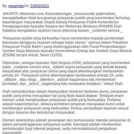
By:
mearindo
On:
23/03/2021
JAKARTA–Mearindo.com, Kecenderungan _bureaucratic paternalism_
mengakibatkan tidak tercapainya pelayanan publik yang berorientasi terhadap
kepentingan masyarakat. Deputi bidang Pelayanan Publik Kementerian
Pendayagunaan Aparatur Negara dan Reformasi Birokrasi (PANRB) Diah
Natalisa mengatakan layanan harus didorong kearah _customer service._
“Pelayanan publik yang berkualitas harus berorientasi kepada pemenuhan
kepuasan pengguna layanan sebagai tugas utama,” ujarnya dalam Pelatihan
Pelayanan Publik Batch I yang diselenggarakan oleh Pusat Pengembangan
Sumber Daya Manusia Aparatur Kementerian Energi dan Sumber Daya Mineral
(ESDM) secara virtual, Senin (22/03).
Dijelaskan, sebagai Aparatur Sipil Negara (ASN), pelayanan yang berorientasi
pada _customer service area_ adalah wujud pelayanan yang terbaik kepada
masyarakat atau pelayanan prima yang dapat dikembangkan berdasarkan
prinsip 3A. “Pelayanan prima dikembangkan berdasarkan prinsip 3A, yaitu
_attitude_ atau sikap, _attention_ adalah bagaimana kita memberikan
perhatian, dan _action_ bagaimana kita melakukan tindakan,” imbuh Diah.
Diah menambahkan dalam mewujudkan birokrasi berkelas dunia, pelayanan
publik yang prima merupakan hal yang tidak dapat ditawar. Terdapat enam
elemen untuk menghasilkan pelayanan publik yang berkualitas. Pertama
adalah kepemimpinan, dimana komitmen pimpinan merupakan kunci untuk
membangun pelayanan yang berkualitas. Kedua, penyediaan layanan sesuai
dengan sasaran dan kebutuhan masyarakat.
Elemen selanjutnya adalah penerapan dan penyesuaian standar pelayanan di
dalam penyelenggaraan pelayanan publik. Keempat adalah memberikan
perlindungan bagi internal pegawai, serta menindaklanjuti pengaduan
masyarakat.