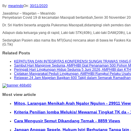
By:
mearindo
On:
30/11/2020
Jawatimur – Magetan – Mearindo
Penyebaran Covid 19 di kecamatan Maospati bertambah,Senin 30 November 20
Dr. Sri Hartini beserta anggota Pukesmas Maospati,didampingi oleh pemdes dan
Adapun data keluarga yang di rapid, Laki-laki STK(40th), Laki-laki DAM(20th), 
Sedangkan Pasien atas nama Ibu MT(Guru) rencana akan di bawa ke Faskes Kab.
(G.Tik)
Related Posts
KEPATUTAN DAN INTEGRITAS KONFERENSI SUNGAI TRAWAS YANG 
Sambut Hari Mangrove Sedunia, AMPHIBI Giat Penanaman 500 Pohon 
Peringati Hari Lingkungan Hidup Sedunia 5 Juni 2026, AMPHIBI dan K
Ciptakan Masyarakat Peduli Lingkungan, AMPHIBI Rangkul Pelaku Usah
Relawan 24 Jam Magetan Bagikan 600 Takjil dalam Semarak Ramadhan
Most view article
Mitos, Larangan Menikah Arah Ngalor Ngulon - 29911 View
Kriteria Penilian lomba Melukis/ Mewarnai Tingkat TK da -
Cara Mengusir Semut Dikandang Ternak - 8859 Views
Jangan Anggap Sepele, Hukum Istri Berhutang Tanpa Izin 