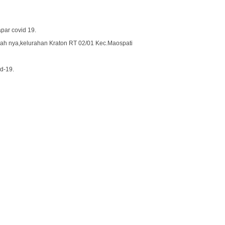
ar covid 19.
mah nya,kelurahan Kraton RT 02/01 Kec.Maospati
d-19.