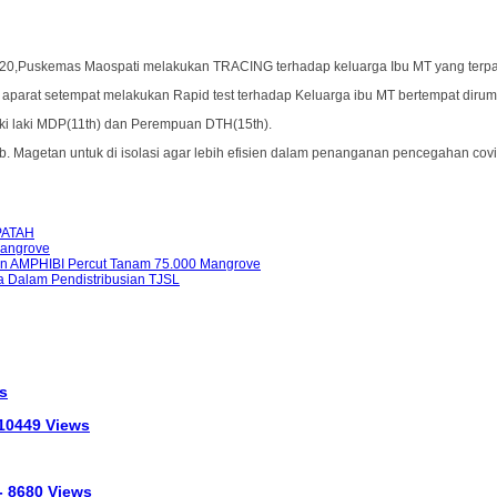
20,Puskemas Maospati melakukan TRACING terhadap keluarga Ibu MT yang terpap
 aparat setempat melakukan Rapid test terhadap Keluarga ibu MT bertempat diru
Laki laki MDP(11th) dan Perempuan DTH(15th).
 Magetan untuk di isolasi agar lebih efisien dalam penanganan pencegahan covi
PATAH
Mangrove
THn AMPHIBI Percut Tanam 75.000 Mangrove
a Dalam Pendistribusian TJSL
s
 10449 Views
- 8680 Views