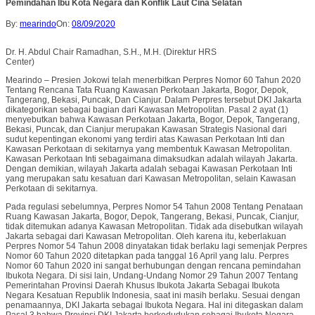
Pemindahan Ibu Kota Negara dan Konflik Laut Cina Selatan
By:
mearindo
On:
08/09/2020
Dr. H. Abdul Chair Ramadhan, S.H., M.H. (Direktur HRS
Center)
Mearindo – Presien Jokowi telah menerbitkan Perpres Nomor 60 Tahun 2020
Tentang Rencana Tata Ruang Kawasan Perkotaan Jakarta, Bogor, Depok,
Tangerang, Bekasi, Puncak, Dan Cianjur. Dalam Perpres tersebut DKI Jakarta
dikategorikan sebagai bagian dari Kawasan Metropolitan. Pasal 2 ayat (1)
menyebutkan bahwa Kawasan Perkotaan Jakarta, Bogor, Depok, Tangerang,
Bekasi, Puncak, dan Cianjur merupakan Kawasan Strategis Nasional dari
sudut kepentingan ekonomi yang terdiri atas Kawasan Perkotaan Inti dan
Kawasan Perkotaan di sekitarnya yang membentuk Kawasan Metropolitan.
Kawasan Perkotaan Inti sebagaimana dimaksudkan adalah wilayah Jakarta.
Dengan demikian, wilayah Jakarta adalah sebagai Kawasan Perkotaan Inti
yang merupakan satu kesatuan dari Kawasan Metropolitan, selain Kawasan
Perkotaan di sekitarnya.
Pada regulasi sebelumnya, Perpres Nomor 54 Tahun 2008 Tentang Penataan
Ruang Kawasan Jakarta, Bogor, Depok, Tangerang, Bekasi, Puncak, Cianjur,
tidak ditemukan adanya Kawasan Metropolitan. Tidak ada disebutkan wilayah
Jakarta sebagai dari Kawasan Metropolitan. Oleh karena itu, keberlakuan
Perpres Nomor 54 Tahun 2008 dinyatakan tidak berlaku lagi semenjak Perpres
Nomor 60 Tahun 2020 ditetapkan pada tanggal 16 April yang lalu. Perpres
Nomor 60 Tahun 2020 ini sangat berhubungan dengan rencana pemindahan
Ibukota Negara. Di sisi lain, Undang-Undang Nomor 29 Tahun 2007 Tentang
Pemerintahan Provinsi Daerah Khusus Ibukota Jakarta Sebagai Ibukota
Negara Kesatuan Republik Indonesia, saat ini masih berlaku. Sesuai dengan
penamaannya, DKI Jakarta sebagai Ibukota Negara. Hal ini ditegaskan dalam
Pasal 3 bahwa Provinsi DKI Jakarta berkedudukan sebagai Ibukota Negara