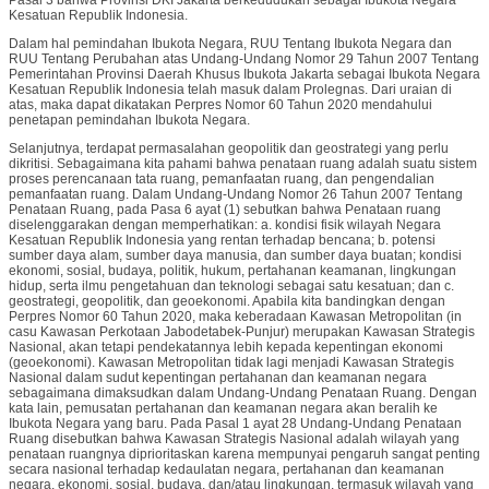
Kesatuan Republik Indonesia.
Dalam hal pemindahan Ibukota Negara, RUU Tentang Ibukota Negara dan
RUU Tentang Perubahan atas Undang-Undang Nomor 29 Tahun 2007 Tentang
Pemerintahan Provinsi Daerah Khusus Ibukota Jakarta sebagai Ibukota Negara
Kesatuan Republik Indonesia telah masuk dalam Prolegnas. Dari uraian di
atas, maka dapat dikatakan Perpres Nomor 60 Tahun 2020 mendahului
penetapan pemindahan Ibukota Negara.
Selanjutnya, terdapat permasalahan geopolitik dan geostrategi yang perlu
dikritisi. Sebagaimana kita pahami bahwa penataan ruang adalah suatu sistem
proses perencanaan tata ruang, pemanfaatan ruang, dan pengendalian
pemanfaatan ruang. Dalam Undang-Undang Nomor 26 Tahun 2007 Tentang
Penataan Ruang, pada Pasa 6 ayat (1) sebutkan bahwa Penataan ruang
diselenggarakan dengan memperhatikan: a. kondisi fisik wilayah Negara
Kesatuan Republik Indonesia yang rentan terhadap bencana; b. potensi
sumber daya alam, sumber daya manusia, dan sumber daya buatan; kondisi
ekonomi, sosial, budaya, politik, hukum, pertahanan keamanan, lingkungan
hidup, serta ilmu pengetahuan dan teknologi sebagai satu kesatuan; dan c.
geostrategi, geopolitik, dan geoekonomi. Apabila kita bandingkan dengan
Perpres Nomor 60 Tahun 2020, maka keberadaan Kawasan Metropolitan (in
casu Kawasan Perkotaan Jabodetabek-Punjur) merupakan Kawasan Strategis
Nasional, akan tetapi pendekatannya lebih kepada kepentingan ekonomi
(geoekonomi). Kawasan Metropolitan tidak lagi menjadi Kawasan Strategis
Nasional dalam sudut kepentingan pertahanan dan keamanan negara
sebagaimana dimaksudkan dalam Undang-Undang Penataan Ruang. Dengan
kata lain, pemusatan pertahanan dan keamanan negara akan beralih ke
Ibukota Negara yang baru. Pada Pasal 1 ayat 28 Undang-Undang Penataan
Ruang disebutkan bahwa Kawasan Strategis Nasional adalah wilayah yang
penataan ruangnya diprioritaskan karena mempunyai pengaruh sangat penting
secara nasional terhadap kedaulatan negara, pertahanan dan keamanan
negara, ekonomi, sosial, budaya, dan/atau lingkungan, termasuk wilayah yang