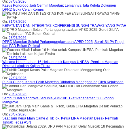
On:
07/08/2026
Kasus Ponorogo Jadi Cermin Magetan: Lemahnya Tata Kelola Dokumen
DPRD Buka Celah Korupsi
On:
31/07/2026
KEPATUTAN DAN INTEGRITAS KONFERENSI SUNGAI TRAWAS YANG PATAH
On:
28/07/2026
DPRD Magetan Setujui Pertanggungjawaban APBD 2025, Soroti SiLPA Tinggi
dan PAD Belum Optimal
On:
26/07/2026
Wacana Hibah Lahan 16 Hektar untuk Kampus UNESA, Pemkab Magetan
Diminta Lakukan Kajian Ekstra
On:
22/07/2026
Publik Curigai Kasus Pokir Magetan Dibiarkan Menggantung Oleh Kejaksaan
On:
20/07/2026
Sambut Hari Mangrove Sedunia, AMPHIBI Giat Penanaman 500 Pohon
Mangrove
On:
20/07/2026
Saat Jam Kerja Main Game & TikTok, Ketua LIRA Magetan Desak Pemkab
Tindak Tegas ASN