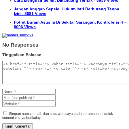
Cara Mengusir Semut Dikandang Ternak - 8859 Views
Jangan Anggap Sepele, Hukum Istri Berhutang Tanpa
Izin - 8681 Views
Potret Buram Asusila Di Sekitar Sarangan, Kontrofersi R -
8006 Views
No Responses
Tinggalkan Balasan
Simpan nama, email, dan situs web saya pada peramban ini untuk
komentar saya berikutnya.