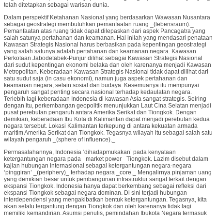
telah ditetapkan sebagai warisan dunia.
Dalam perspektif Ketahanan Nasional yang berdasarkan Wawasan Nusantara
sebagai geostrategi membutuhkan pemanfaatan ruang _(lebensraum)._
Pemanfaatan atas ruang tidak dapat dilepaskan dari aspek Pancagatra yang
salah satunya pertahanan dan keamanan. Hal inilah yang mendasari penataan
Kawasan Strategis Nasional harus berbasikan pada kepentingan geostrategi
yang salah satunya adalah pertahanan dan keamanan negara. Kawasan
Perkotaan Jabodetabek-Punjur dilihat sebagai Kawasan Strategis Nasional
dari sudut kepentingan ekonomi belaka dan oleh karenanya menjadi Kawasan
Metropolitan. Keberadaan Kawasan Strategis Nasional tidak dapat dilihat dari
satu sudut saja (in casu ekonomi), namun juga aspek pertahanan dan
keamanan negara, selain sosial dan budaya. Kesemuanya itu mempunyai
pengaruh sangat penting secara nasional terhadap kedaulatan negara.
Terlebih lagi keberadaan Indonesia di kawasan Asia sangat strategis. Seiring
dengan itu, perkembangan geopolitik menunjukkan Laut Cina Selatan menjadi
pusat perebutan pengaruh antara Amerika Serikat dan Tiongkok. Dengan
demikian, keberadaan Ibu Kota di Kalimantan dapat menjadi perebutan kedua
negara tersebut. Lokasi Kalimantan terkepung di antara kekuatan armada
maritim Amerika Serikat dan Tiongkok. Tegasnya wilayah itu sebagai salah satu
wilayah pengaruh _(sphere of influence)._
Permasalahannya, Indonesia ‘dihadapmukakan’ pada kenyataan
ketergantungan negara pada _market power_ Tiongkok. Lazim disebut dalam
kajian hubungan internasional sebagai ketergantungan negara-negara
‘pinggiran’ _(periphery)_ terhadap negara _core._ Mengalirnya pinjaman uang
yang demikian besar untuk pembangunan infrastruktur sangat terkait dengan
ekspansi Tiongkok. Indonesia hanya dapat berkembang sebagai refleksi dari
ekspansi Tiongkok sebagai negara dominan. Di sini terjadi hubungan
interdependensi yang mengakibatkan bentuk ketergantungan. Tegasnya, kita
akan selalu tergantung dengan Tiongkok dan oleh karenanya tidak lagi
memiliki kemandirian. Asumsi penulis, pemindahan Ibukota Negara termasuk