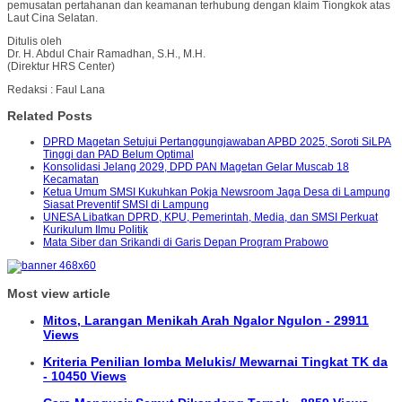
pemusatan pertahanan dan keamanan terhubung dengan klaim Tiongkok atas
Laut Cina Selatan.
Ditulis oleh
Dr. H. Abdul Chair Ramadhan, S.H., M.H.
(Direktur HRS Center)
Redaksi : Faul Lana
Related Posts
DPRD Magetan Setujui Pertanggungjawaban APBD 2025, Soroti SiLPA
Tinggi dan PAD Belum Optimal
Konsolidasi Jelang 2029, DPD PAN Magetan Gelar Muscab 18
Kecamatan
Ketua Umum SMSI Kukuhkan Pokja Newsroom Jaga Desa di Lampung
Siasat Preventif SMSI di Lampung
UNESA Libatkan DPRD, KPU, Pemerintah, Media, dan SMSI Perkuat
Kurikulum Ilmu Politik
Mata Siber dan Srikandi di Garis Depan Program Prabowo
Most view article
Mitos, Larangan Menikah Arah Ngalor Ngulon - 29911
Views
Kriteria Penilian lomba Melukis/ Mewarnai Tingkat TK da
- 10450 Views