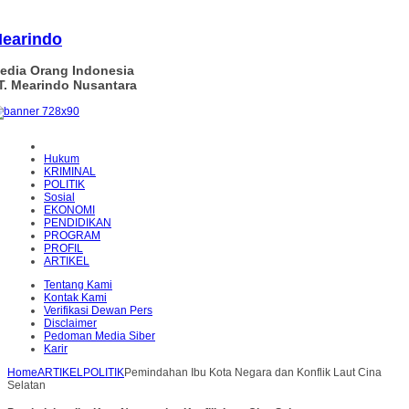
earindo
edia Orang Indonesia
T. Mearindo Nusantara
Hukum
KRIMINAL
POLITIK
Sosial
EKONOMI
PENDIDIKAN
PROGRAM
PROFIL
ARTIKEL
Tentang Kami
Kontak Kami
Verifikasi Dewan Pers
Disclaimer
Pedoman Media Siber
Karir
Home
ARTIKEL
POLITIK
Pemindahan Ibu Kota Negara dan Konflik Laut Cina
Selatan