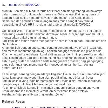
By:
mearindo
On:
25/09/2020
Madiun- Seniman di Madiun terus ber kreasi dan mengembangkan bakatnya
dalam bermusik,di dukung oleh gema skar Wilis acara off air yang biasa di
adakan 2 kali setiap minggunya yaitu Rabu malam dan Sabtu malam.
Sambutan dan Antusias dari kalangan anak muda sangat baik terbukti
pengunjung di kafe HR ini di dominasi anak anak muda.23/09/2020.
Gema skar Wilis ini sejatinya sebuah Radio yang mengadakan off air dalam
menjaring kawula muda,seniman di wilayah Madiun ini,sebagai wadah untuk
menyalurkan bakat dan minat anak muda.
Jadi kami dan teman teman mengadakan acara ini setiap hari Rabu malam dan
Sabtu Malam.
Alhamdulillah pengunjung sangat senang dengan adanya off air ini,ada juga
dari mereka menumbangkan lagu bahkan ada juga memainkan gitar sendiri.
Kita menyadari keterbatasan kondisi di masa pandemi ini.. protokol kesehatan
tetap kita anjurkan bagi para pengunjung kita anjurkan mencuci tangan dengan
sabun yang sudah di sediakan serta menggunakan masker, bagi pengunjung
yang sekiranya lupa membawa kita menyediakan dan berikan secara
gratis”.kata Eko.”
Kami sangat senang dengan adanya kegiatan live musik di sini , tempat ini jadi
ramai.kami akan menyuport kegiatan positif ini.monggo bila nanti ada
komunitas lain yang ingin berpartisipasi /mau main disini ,mohon koordinasi
dengan saya dulu biar kita bisa menjadwal waktunya.
Ya untuk antisipasi karena ini masanya pandemi semua pengunjung yang
kesini diharapkan mematuhi ketentuan pemerintah terkait protokol
kesehatan.”ujar pemillik warung lesehan.(Altec)
Related Posts