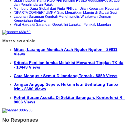
SMSI Ingatkan Panja RUU PFII Tentang Resiko Regulatory Arbitrage
dan Penghindaran Pajak
Memburu Dana Global dari Pintu PFII dan Ujian Kepastian Regulasi
“SPARTA CORNER” UMKM Siap Menaikkan Margin di Situasi Sepi
Labuhan Sarangan Kembali Menghipnotis Wisatawan Dengan
Kemeriahan Budaya
Viral Harga di Sarangan Gepuk! Ini Langkah Pemkab Magetan
Most view article
Mitos, Larangan Menikah Arah Ngalor Ngulon - 29911
Views
Kriteria Penilian lomba Melukis/ Mewarnai Tingkat TK da
- 10449 Views
Cara Mengusir Semut Dikandang Ternak - 8859 Views
Jangan Anggap Sepele, Hukum Istri Berhutang Tanpa
Izin - 8680 Views
Potret Buram Asusila Di Sekitar Sarangan, Kontrofersi R -
8006 Views
No Responses