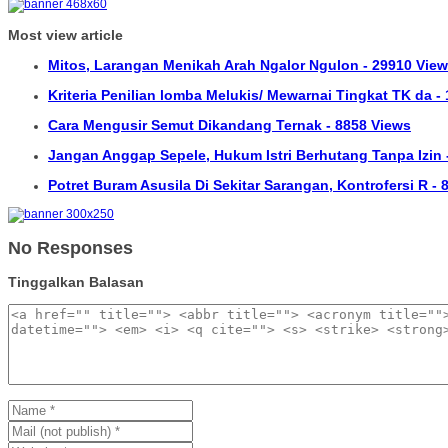
Most view article
Mitos, Larangan Menikah Arah Ngalor Ngulon - 29910 Vie
Kriteria Penilian lomba Melukis/ Mewarnai Tingkat TK da -
Cara Mengusir Semut Dikandang Ternak - 8858 Views
Jangan Anggap Sepele, Hukum Istri Berhutang Tanpa Izin 
Potret Buram Asusila Di Sekitar Sarangan, Kontrofersi R -
No Responses
Tinggalkan Balasan