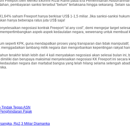
atuhi Freeport oleh Menko Ekonmi Rizal Ramli pada Era Pemerintahan Abdurrahman
ntahan, pembayaran sanksi tersebut “belum” terlaksana hingga sekarang. Selain 
 41,64% saham Freeport hanya berkisar US$ 1-1,5 miliar. Jika sanksi-sanksi huku
akan hanya beberapa ratus juta US$ saja!
yelesaikan negosiasi kontrak Freeport “at any cost”, demi mengejar target selesa
gan mempertimbangkan aspek-aspek kedaulatan negara, wewenang untuk membuat k
seperti KPK, guna mendapatkan proses yang transparan dan tidak manipulatif, 
tidak menggadaikan tambang milik negara dan mengorbankan kepentingan rakyat h
 terakhir telah lebih dari 4 kali menyatakan negosiasi akan selesai bulan ini, bu
imiliki dan berupaya maksimal menyelesaikan negosiasi KK Freeport ini secara k
kedaulatan negara dan martabat bangsa yang telah hilang selama setengah abad 
mika.
b Tindak Tegas ASN
 Penghindaran Pajak
ersangka, Rp2,3 Miliar Diamanka