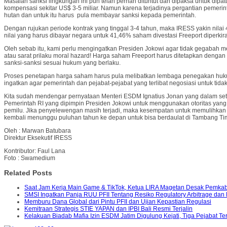
Masalah sanksi lingkungan ini pun telah pernah dituntut dan dipaksa untuk dip
kompensasi sekitar US$ 3-5 miliar. Namun karena terjadinya pergantian pemeri
hutan dan untuk itu harus pula membayar sanksi kepada pemerintah.
Dengan rujukan periode kontrak yang tinggal 3-4 tahun, maka IRESS yakin nilai
nilai yang harus dibayar negara untuk 41,46% saham divestasi Freeport diperkir
Oleh sebab itu, kami perlu mengingatkan Presiden Jokowi agar tidak gegabah men
atau sarat prilaku moral hazard! Harga saham Freeport harus ditetapkan den
sanksi-sanksi sesuai hukum yang berlaku.
Proses penetapan harga saham harus pula melibatkan lembaga penegakan hukum 
ingatkan agar pemerintah dan pejabat-pejabat yang terlibat negosiasi untuk 
Kita sudah mendengar pernyataan Menteri ESDM Ignatius Jonan yang dalam setahun
Pemerintah RI yang dipimpin Presiden Jokowi untuk menggunakan otoritas yang d
pemilu. Jika penyelewengan masih terjadi, maka kesempatan untuk memulihkan 
kembali menunggu puluhan tahun ke depan untuk bisa berdaulat di Tambang Ti
Oleh : Marwan Batubara
Direktur Eksekutif IRESS
Kontributor: Faul Lana
Foto : Swamedium
Related Posts
Saat Jam Kerja Main Game & TikTok, Ketua LIRA Magetan Desak Pemka
SMSI Ingatkan Panja RUU PFII Tentang Resiko Regulatory Arbitrage dan
Memburu Dana Global dari Pintu PFII dan Ujian Kepastian Regulasi
Kemitraan Strategis STIE YAPAN dan IPBI Bali Resmi Terjalin
Kelakuan Biadab Mafia Izin ESDM Jatim Digulung Kejati, Tiga Pejabat T