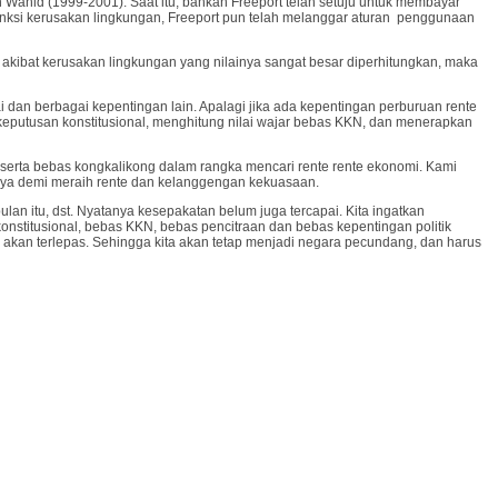
 Wahid (1999-2001). Saat itu, bahkan Freeport telah setuju untuk membayar
sanksi kerusakan lingkungan, Freeport pun telah melanggar aturan penggunaan
m akibat kerusakan lingkungan yang nilainya sangat besar diperhitungkan, maka
i dan berbagai kepentingan lain. Apalagi jika ada kepentingan perburuan rente
eputusan konstitusional, menghitung nilai wajar bebas KKN, dan menerapkan
serta bebas kongkalikong dalam rangka mencari rente rente ekonomi. Kami
anya demi meraih rente dan kelanggengan kekuasaan.
lan itu, dst. Nyatanya kesepakatan belum juga tercapai. Kita ingatkan
onstitusional, bebas KKN, bebas pencitraan dan bebas kepentingan politik
akan terlepas. Sehingga kita akan tetap menjadi negara pecundang, dan harus