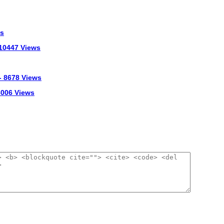
ws
 10447 Views
- 8678 Views
 8006 Views