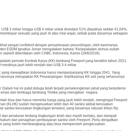
S$ 3 miliar hingga US$ 4 miliar untuk divestasi 51% (tepatnya sekitar 41,64%,
 membayar sesuatu yang jauh di atas nilai wajar, sebab pada dasarnya sebagian
lihat sangat confident dengan penyelesaian perundingan, oleh karenanya
Menteri ESDM Ignatius Jonan mengatakan bahwa “Kesepakatan semua sudah
an seperti diberitakan oleh CNBC Indonesia, Kamis (28/6/2018).
dalah periode Kontrak Karya (KK) tambang Freeport yang berakhir tahun 2021.
 mestinya jauh lebih rendah dari US$ 3-4 miliar.
am KK yang mewajibkan Indonesia harus memperpanjang KK hingga 2041. Yang
seharusnya merupakan KK Perpanjangan. Implikasinya KK asli yang seharusnya
Dalam hal ini patut diduga telah terjadi persekongkolan jahat yang berpotensi
ruk emas dan tembaga tambang Timika yang merugikan negara.
ntah bisa dan harus meminta harga yang jauh lebih rendah, mengingat Freeport
nan (KLHK) sudah mengeluarkan lebih dari 40 sanksi akibat kerusakan
anksi kerusakan lingkungan tersebut, yang besarnya ratusan triliun Rp.
dan peraturan tentang lingkungan telah dan masih berlaku, dan dampak
n hukum dan penagihan pembayaran sanksi oleh Freeport. Perlu diingatkan
un yang boleh membangkang atau bisa memperoleh pengecualian.