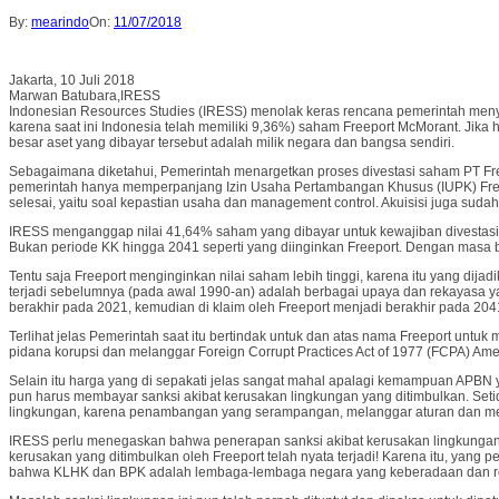
By:
mearindo
On:
11/07/2018
Jakarta, 10 Juli 2018
Marwan Batubara,IRESS
Indonesian Resources Studies (IRESS) menolak keras rencana pemerintah menyel
karena saat ini Indonesia telah memiliki 9,36%) saham Freeport McMorant. Jika
besar aset yang dibayar tersebut adalah milik negara dan bangsa sendiri.
Sebagaimana diketahui, Pemerintah menargetkan proses divestasi saham PT Free
pemerintah hanya memperpanjang Izin Usaha Pertambangan Khusus (IUPK) Freep
selesai, yaitu soal kepastian usaha dan management control. Akuisisi juga sudah
IRESS menganggap nilai 41,64% saham yang dibayar untuk kewajiban divestasi 
Bukan periode KK hingga 2041 seperti yang diinginkan Freeport. Dengan masa berl
Tentu saja Freeport menginginkan nilai saham lebih tinggi, karena itu yang d
terjadi sebelumnya (pada awal 1990-an) adalah berbagai upaya dan rekayasa y
berakhir pada 2021, kemudian di klaim oleh Freeport menjadi berakhir pada 204
Terlihat jelas Pemerintah saat itu bertindak untuk dan atas nama Freeport untu
pidana korupsi dan melanggar Foreign Corrupt Practices Act of 1977 (FCPA) A
Selain itu harga yang di sepakati jelas sangat mahal apalagi kemampuan APBN 
pun harus membayar sanksi akibat kerusakan lingkungan yang ditimbulkan. Set
lingkungan, karena penambangan yang serampangan, melanggar aturan dan menga
IRESS perlu menegaskan bahwa penerapan sanksi akibat kerusakan lingkungan 
kerusakan yang ditimbulkan oleh Freeport telah nyata terjadi! Karena itu, yan
bahwa KLHK dan BPK adalah lembaga-lembaga negara yang keberadaan dan rek