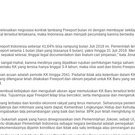
esaikan negosiasi kontrak tambang Freeport bulan ini dengan membayar sekitar U
 hal tersebut terlaksana, maka Indonesia akan menjadi pecundang karena bersedia
port Indonesia sebesar 41,64% bisa rampung bulan Juli 2018 ini. Pemerintah ter
ort selama 1 bulan (dari yang biasanya 6 bulan), yakni hingga 31 Juli 2018. 
 sepakat selesai, tinggal legal documentation dan Inalum cari pinjaman,” kata Jon
sangat mahal, karena mestinya yang dijadikan rujukan perhitungan harga saham a
aku KK yang tersisa hanya tinggal 3-4 tahun, maka nilai aset dan bisnis Freeport
ijadikan acuan adalah periode KK hingga 2041. Padahal tidak ada ketentuan dal
ang ditengarai telah dilakukan Freeport dan oknum pejabat untuk KK Baru yang 
1.
k membuat kebijakan dan mengubah aturan agar memuluskan KK Baru tersebut terbit. 
merika. Tujuannya agar Freeport tetap bisa bercokol, serta menguasai dan menge
yang terbatas dan kondisi ekonomi rakyat yang terus menurun. Seharusnya pemeri
idaknya dari informasi yang kami dapat, Kementrian Lingkungan Hidup dan Kehuta
baikan tata penambangan yang baik dan benar. BPK pun telah menghitung nilai s
bukanlah aspek yang harus dinegosiasikan oleh Pemerintahan Jokowi, sebab UU 
g perlu dilakukan Pemerintah Indonesia sebagai negara berdaulat adalah penegaka
omendasinya dijamin konstitusi dan tidak ada satu lembaga atau perorangan p