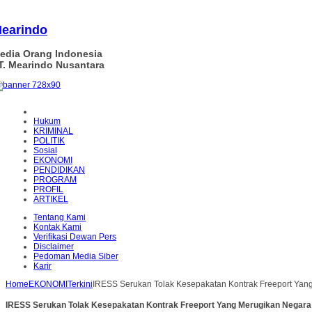
earindo
edia Orang Indonesia
T. Mearindo Nusantara
Hukum
KRIMINAL
POLITIK
Sosial
EKONOMI
PENDIDIKAN
PROGRAM
PROFIL
ARTIKEL
Tentang Kami
Kontak Kami
Verifikasi Dewan Pers
Disclaimer
Pedoman Media Siber
Karir
Home
EKONOMI
Terkini
IRESS Serukan Tolak Kesepakatan Kontrak Freeport Yan
IRESS Serukan Tolak Kesepakatan Kontrak Freeport Yang Merugikan Negara