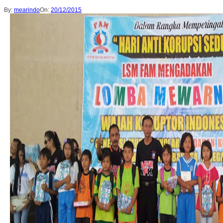
By:
mearindo
On:
20/12/2015