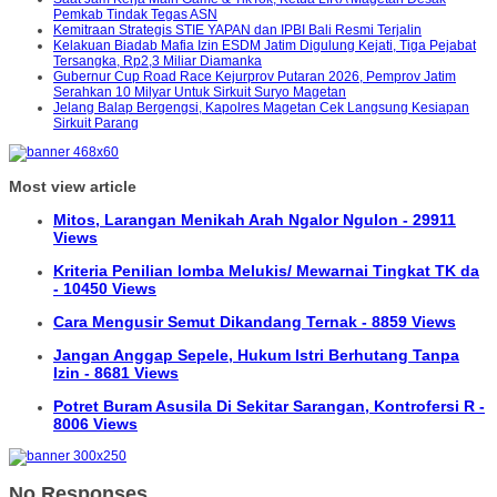
Pemkab Tindak Tegas ASN
Kemitraan Strategis STIE YAPAN dan IPBI Bali Resmi Terjalin
Kelakuan Biadab Mafia Izin ESDM Jatim Digulung Kejati, Tiga Pejabat
Tersangka, Rp2,3 Miliar Diamanka
Gubernur Cup Road Race Kejurprov Putaran 2026, Pemprov Jatim
Serahkan 10 Milyar Untuk Sirkuit Suryo Magetan
Jelang Balap Bergengsi, Kapolres Magetan Cek Langsung Kesiapan
Sirkuit Parang
Most view article
Mitos, Larangan Menikah Arah Ngalor Ngulon - 29911
Views
Kriteria Penilian lomba Melukis/ Mewarnai Tingkat TK da
- 10450 Views
Cara Mengusir Semut Dikandang Ternak - 8859 Views
Jangan Anggap Sepele, Hukum Istri Berhutang Tanpa
Izin - 8681 Views
Potret Buram Asusila Di Sekitar Sarangan, Kontrofersi R -
8006 Views
No Responses