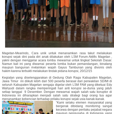
Magetan-Mearindo, Cara unik untuk menanamkan rasa takut melakukan
korupsi sejak dini pada diri anak dilakukan oleh LSM Forum Aktifis Magetan ,
yakni dengan menggelar acara lomba mewarnai untuk tingkat Sekolah Dasar.
Namun kali ini yang diwarnai peserta lomba bukan pemandangan, binatang
maupun bangunan melainkan wajah Gayus Tambunan yang divonis oleh
hakim karena terbukti melakukan tindak pidana korupsi, 20/12/15
Kegiatan yang diselenggarakan di Gedung Olah Raga Kabupaten Magetan,
Jawa Timur ini diikuti lebih dari 500 peserta berasal dari perwakilan SD/MI di
seluruh Kabupaten Magetan sengaja digelar oleh LSM FAM yang diketuai Edy
Wahyudi dalam rangka memperingati hari anti korupsi se-dunia yang jatuh
setiap tanggal 9 Desember. Dengan mewarnai wajah salah satu koruptor di
Indonesia ini diharapkan menjadi salah satu strategi bagi orang tua agar
menanamkan kebencian terhadap prilaku korupsi sejak usia kanak-kanak.
“Kami selaku elemen masyarakat yang
bergerak dibidang monitoring sangat
kecewa dengan perilaku pejabat negara
maupun pengusaha di Indonesia yang