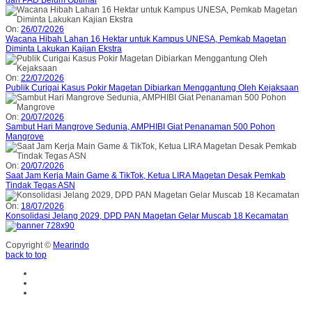
dan PAD Belum Optimal
On:
26/07/2026
Wacana Hibah Lahan 16 Hektar untuk Kampus UNESA, Pemkab Magetan
Diminta Lakukan Kajian Ekstra
On:
22/07/2026
Publik Curigai Kasus Pokir Magetan Dibiarkan Menggantung Oleh Kejaksaan
On:
20/07/2026
Sambut Hari Mangrove Sedunia, AMPHIBI Giat Penanaman 500 Pohon
Mangrove
On:
20/07/2026
Saat Jam Kerja Main Game & TikTok, Ketua LIRA Magetan Desak Pemkab
Tindak Tegas ASN
On:
18/07/2026
Konsolidasi Jelang 2029, DPD PAN Magetan Gelar Muscab 18 Kecamatan
Copyright ©
Mearindo
back to top