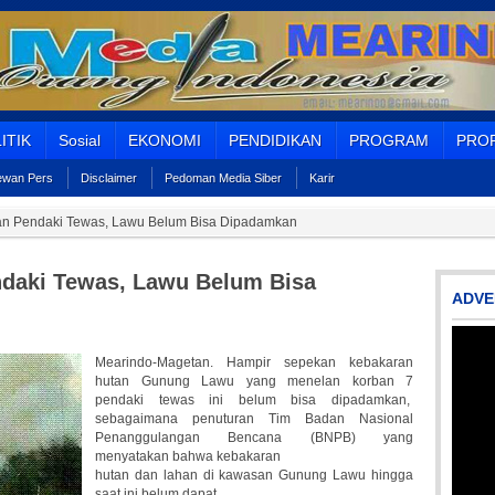
ITIK
Sosial
EKONOMI
PENDIDIKAN
PROGRAM
PROF
Dewan Pers
Disclaimer
Pedoman Media Siber
Karir
an Pendaki Tewas, Lawu Belum Bisa Dipadamkan
ndaki Tewas, Lawu Belum Bisa
ADVE
Mearindo-Magetan. Hampir sepekan kebakaran
hutan Gunung Lawu yang menelan korban 7
pendaki tewas ini belum bisa dipadamkan,
sebagaimana penuturan Tim Badan Nasional
Penanggulangan Bencana (BNPB) yang
menyatakan bahwa kebakaran
hutan dan lahan di kawasan Gunung Lawu hingga
saat ini belum dapat