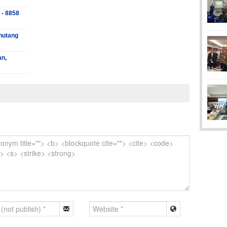
 - 8858
hutang
an,