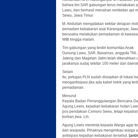
bahwa tim SAR gabungan terus melakukan 
Lawu, dan berhasil menahan rembetan api m
Sewu, Jawa Timur.
M. Abdullah mengatakan sekitar delapan mob
pemadam kebakaran asal Karanganyar, Jaw
berusaha melakukan pemadaman di kawasan 
WIB hingga malam.
Tim gabungan yang terdiri komunitas Anak
Gunung Lawu, SAR, Basarnas, anggota TNI, d
Jateng dan Magetan Jatim telah dikerahkan
jarakanya sudaj sekitar 100 meter dari daer
Selain
itu, petugas PLN sudah disiapkan di lokasi
mengantisipasi jika ada kabel listrik yang te
pemadaman.
Menurut
Kepala Badan Penanggulangan Bencana Dae
Agung Lewis, kejadian kebakaran hutan Law
pos pendakian Cemoro Sewu, tetapi kejadian 
korban jiwa. Lih
Agung Lewis meminta kepada Warga agar te
dan waspada. Pihaknya mengimbau warga un
antisipasi kejadian kebakaran tersebut.
(ant/