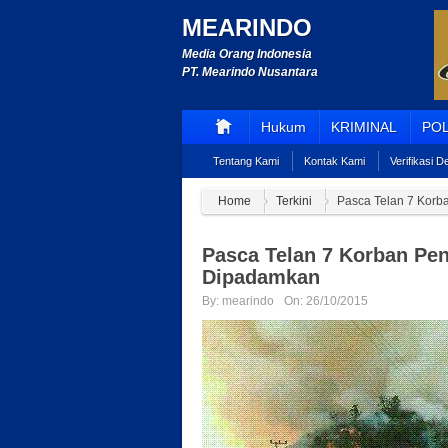
MEARINDO
Media Orang Indonesia
PT. Mearindo Nusantara
Hukum
KRIMINAL
POL
Tentang Kami
Kontak Kami
Verifikasi 
Home
Terkini
Pasca Telan 7 Korb
Pasca Telan 7 Korban Pe
Dipadamkan
By:
mearindo
On:
26/10/2015