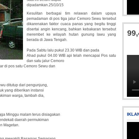
dipadamkan.25/10/15
Kesulitan berbagai tim relawan dalam upaya
pemadaman di pos tiga jalur Cemoro Sewu tersebut
dikarenakan faktor cuaca panas yang begitu tinggi
disertai angin kencang, bahkan kebakaran tersebut
99
merembet ke wilayah hutan gunung lawu yang
berada di Jawa Tengah.
Pada Sabtu lalu pukul 23.30 WIB dan pada
Ahad pukul 04.00 WIB api telah mencapai Pos satu
dan satu jalur Cemoro
ar di pos satu Cemoro Sewu dan
wu ditutup dari pengunjung,
k yang diberikan instansi
ukiman warga, tambah dia,
IKLA
ga Minggu malam terus disiagakan
 mendekati daerah permukiman
n Magetan.
ng mewakili Basarnas Semarang