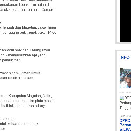
pemadaman kebakaran hutan di
asuk ke daerah hunian di Cemoro
il
a Tengah dan Magetan, Jawa Timur
punggung bukit sejak pukul 14.00
an Polri baik dari Karanganyar
 untuk memadamkan api yang
INFO
ah pemukiman.
 kawasan pemukiman untuk
rbakar untuk dilakukan
rah Kabupaten Magetan, Jatim,
u sudah merembet ke pintu masuk
itu tidak ada laporan adanya
On:
28/
tap tenang
DPRD 
tuk keluar rumah untuk
Perta
sip)
SiLPA