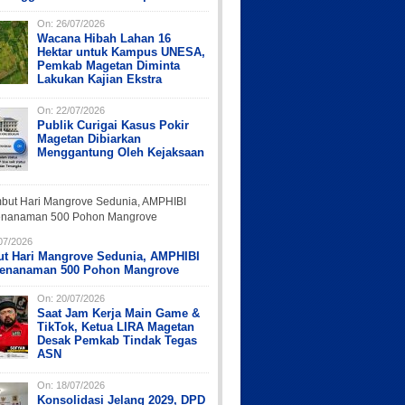
On:
26/07/2026
Wacana Hibah Lahan 16
Hektar untuk Kampus UNESA,
Pemkab Magetan Diminta
Lakukan Kajian Ekstra
On:
22/07/2026
Publik Curigai Kasus Pokir
Magetan Dibiarkan
Menggantung Oleh Kejaksaan
07/2026
t Hari Mangrove Sedunia, AMPHIBI
Penanaman 500 Pohon Mangrove
On:
20/07/2026
Saat Jam Kerja Main Game &
TikTok, Ketua LIRA Magetan
Desak Pemkab Tindak Tegas
ASN
On:
18/07/2026
Konsolidasi Jelang 2029, DPD