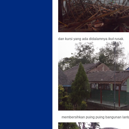
dan kursi yang ada didalamnya ikut rusak.
membersihkan puing puing bangunan lanta