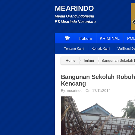
MEARINDO
Media Orang Indonesia
PT. Mearindo Nusantara
Hukum
KRIMINAL
POL
Tentang Kami
Kontak Kami
Verifikasi 
Home
Terkini
Bangunan Sekolah 
Bangunan Sekolah Roboh 
Kencang
By:
mearindo
On:
17/11/2014