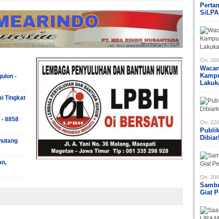
Perta
SiLPA
On:
26/
Wacan
Kampu
ulon -
Lakuk
ai Tingkat
 - 8858
On:
22/
Publi
Dibia
hutang
an,
On:
20/
Sambu
Giat 