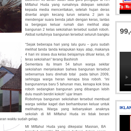
Miftahul Huda yang rumahnya didepan sekolah
kepada media menceritakan, setelah hujan deras
disertai angin kecang turun selama 2 jam ia
IMG_20180718_182608
mendengar suara benda jatuh dengan keras, lantas
ia bergegas keluar rumah dan melihat atap
99
bangunan 2 kelas sekolahan tersebut sudah roboh.
Akibat runtuhnya bangunan tersebut seluruh bangku
“Sejak beberapa hari yang lalu guru – guru sudah
melihat tanda tanda kelapukan kayu atap, makanya
4 hari ini siswa dua kelas belajarnya diluar kelas, di
teras sekolahan” terang Bashiroh
Sementara itu Imam 54 tahun warga sekitar
sekolahan menjelaskan bahwa bangunan tersebut
sebenarnya baru direhab total pada tahun 2009,
IMG-20250501-WA0005
Pi
Pi
sehingga warga heran kenapa bisa roboh. “ini
bangunannya baru 5 tahunan mas, kenapa kok bisa
roboh sedangkan bangunan yang dibangun lebih
dulu masih berdiri kokoh” ujar Imam
Robohnya bangunan sekolahan tersebut membuat
warga sekitar kaget dan berhamburan keluar untuk
IKLA
melihatnya. Warga yang kebanyakan anaknya
sekolah di MI Miftahul Huda ini tidak berani
ran waktu sudah gelap.
MI Miftahul Huda yang dikepalai Masnan, BA