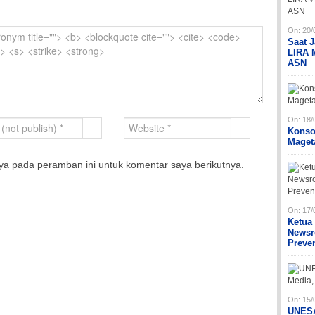
On:
20/
Saat 
LIRA 
ASN
On:
18/
Konso
Maget
ya pada peramban ini untuk komentar saya berikutnya.
On:
17/
Ketua
Newsr
Preve
On:
15/
UNESA