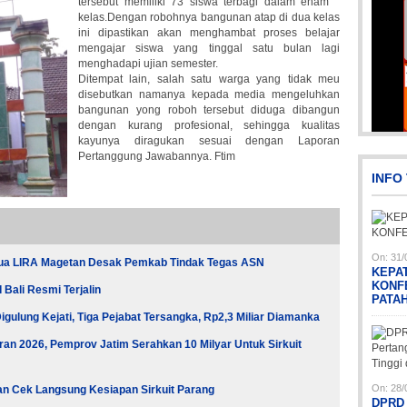
tersebut memiliki 73 siswa terbagi dalam enam
kelas.Dengan robohnya bangunan atap di dua kelas
ini dipastikan akan menghambat proses belajar
mengajar siswa yang tinggal satu bulan lagi
menghadapi ujian semester.
Ditempat lain, salah satu warga yang tidak meu
disebutkan namanya kepada media mengeluhkan
bangunan yong roboh tersebut diduga dibangun
dengan kurang profesional, sehingga kualitas
P
kayunya diragukan sesuai dengan Laporan
Pertanggung Jawabannya. Ftim
INFO
On:
31/
tua LIRA Magetan Desak Pemkab Tindak Tegas ASN
KEPA
KONF
Bali Resmi Terjalin
PATA
gulung Kejati, Tiga Pejabat Tersangka, Rp2,3 Miliar Diamanka
IMG-20191006-WA0043
Pi
Pi
Pi
an 2026, Pemprov Jatim Serahkan 10 Milyar Untuk Sirkuit
On:
28/
an Cek Langsung Kesiapan Sirkuit Parang
DPRD 