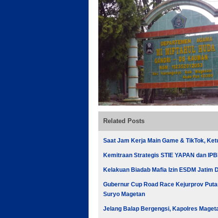
Related Posts
Saat Jam Kerja Main Game & TikTok, Ke
Kemitraan Strategis STIE YAPAN dan IPBI 
Kelakuan Biadab Mafia Izin ESDM Jatim Di
Gubernur Cup Road Race Kejurprov Putar
Suryo Magetan
Jelang Balap Bergengsi, Kapolres Maget