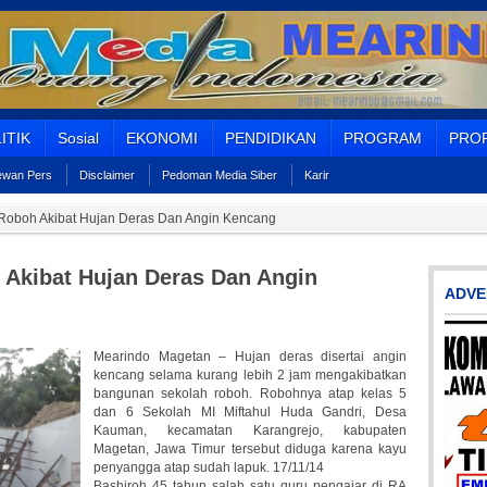
ITIK
Sosial
EKONOMI
PENDIDIKAN
PROGRAM
PROF
Dewan Pers
Disclaimer
Pedoman Media Siber
Karir
Roboh Akibat Hujan Deras Dan Angin Kencang
Akibat Hujan Deras Dan Angin
ADVE
Mearindo Magetan – Hujan deras disertai angin
kencang selama kurang lebih 2 jam mengakibatkan
bangunan sekolah roboh. Robohnya atap kelas 5
dan 6 Sekolah MI Miftahul Huda Gandri, Desa
Kauman, kecamatan Karangrejo, kabupaten
Magetan, Jawa Timur tersebut diduga karena kayu
penyangga atap sudah lapuk. 17/11/14
Bashiroh 45 tahun salah satu guru pengajar di RA