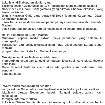
Lokalisasi di Kabupaten Madiun yang
berdiri lebih dari 37 tahun sejak 1977 dipastikan akan ditutup pada akhir
Nopember 2014 nanti. Sebagaimana yang diketahui bahwa lokalisasi yang
bernama Wisma
Wanita Harapan Gude yang berada di Desa Teguhan, Kecamatan Jiwan,
Kabupaten Madiun,
Jawa Timur sudah direncanakan penutupannya oleh Pemerintah Kabupaten
Madiun
sejak beberapa tahun lalu namun hingga saat ini belum terealisasi juga.
Hal ini disampaikan Bupati Madiun,
Muhtarom kepada media bahwa upaya penutupan yang selama ini
mendapatkan
perlawanan dari pihak lokalisasi akan tetap dilaksanakan karena sudah
menjadi
program dan demi kebaikan Madiun kedepannya.
Meskipun demikian, Muhtarom tidak berani
memberikan kepastian tanggal penutupan lokalisasi yang biasa disebut
Lokalisasi
Gude tersebut lantaran kuatir akan ada gejolak atau perlawanan dari
penghuni
saat eksekusi.
“Kami sudah mendapatkan desakan
warga sekitar Gude untuk menutup lokalisasi itu. Makanya kami pastikan
lokalisasi ditutup November besok. Tanggal pelaksanaanya kami
rahasiakan”
terang Muhtarom 31/10/14.
Lokalisasi Wisma Wanita Harapan ini memang cukup dikenal ramai, hal ini