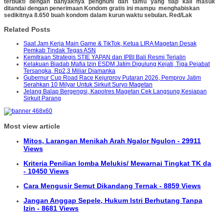
terbukti dengan banyaknya penghuni dan tamu yang tiap kali masuk
ditandai dengan penerimaan Kondom gratis ini mampu
menghabiskan
sedikitnya 8.650 buah kondom dalam kurun waktu sebulan. Red/Lak
Related Posts
Saat Jam Kerja Main Game & TikTok, Ketua LIRA Magetan Desak
Pemkab Tindak Tegas ASN
Kemitraan Strategis STIE YAPAN dan IPBI Bali Resmi Terjalin
Kelakuan Biadab Mafia Izin ESDM Jatim Digulung Kejati, Tiga Pejabat
Tersangka, Rp2,3 Miliar Diamanka
Gubernur Cup Road Race Kejurprov Putaran 2026, Pemprov Jatim
Serahkan 10 Milyar Untuk Sirkuit Suryo Magetan
Jelang Balap Bergengsi, Kapolres Magetan Cek Langsung Kesiapan
Sirkuit Parang
Most view article
Mitos, Larangan Menikah Arah Ngalor Ngulon - 29911
Views
Kriteria Penilian lomba Melukis/ Mewarnai Tingkat TK da
- 10450 Views
Cara Mengusir Semut Dikandang Ternak - 8859 Views
Jangan Anggap Sepele, Hukum Istri Berhutang Tanpa
Izin - 8681 Views