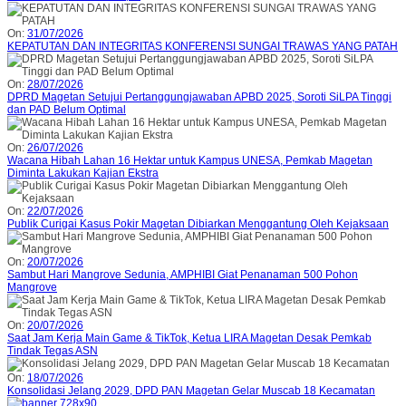
On:
31/07/2026
KEPATUTAN DAN INTEGRITAS KONFERENSI SUNGAI TRAWAS YANG PATAH
On:
28/07/2026
DPRD Magetan Setujui Pertanggungjawaban APBD 2025, Soroti SiLPA Tinggi
dan PAD Belum Optimal
On:
26/07/2026
Wacana Hibah Lahan 16 Hektar untuk Kampus UNESA, Pemkab Magetan
Diminta Lakukan Kajian Ekstra
On:
22/07/2026
Publik Curigai Kasus Pokir Magetan Dibiarkan Menggantung Oleh Kejaksaan
On:
20/07/2026
Sambut Hari Mangrove Sedunia, AMPHIBI Giat Penanaman 500 Pohon
Mangrove
On:
20/07/2026
Saat Jam Kerja Main Game & TikTok, Ketua LIRA Magetan Desak Pemkab
Tindak Tegas ASN
On:
18/07/2026
Konsolidasi Jelang 2029, DPD PAN Magetan Gelar Muscab 18 Kecamatan