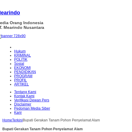
earindo
edia Orang Indonesia
T. Mearindo Nusantara
Hukum
KRIMINAL
POLITIK
Sosial
EKONOMI
PENDIDIKAN
PROGRAM
PROFIL
ARTIKEL
Tentang Kami
Kontak Kami
Verifikasi Dewan Pers
Disclaimer
Pedoman Media Siber
Karir
Home
Terkini
Bupati Gerakan Tanam Pohon Penyelamat Alam
Bupati Gerakan Tanam Pohon Penyelamat Alam