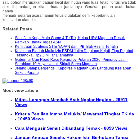
satu pohon merupakan bagian kecil dari hutan yang luas, tetapi fungsinya tidak
sekecil pandangan kita terhadap jumlahnya. Gerakan pohon asuh bukan
hanya
menjadi gelaran acara namun terus digalakan demi keberlanjutan
kelestarian alam. Lin
Related Posts
Saat Jam Kerja Main Game & TikTok, Ketua LIRA Magetan Desak
Pemkab Tindak Tegas ASN
Kemitraan Strategis STIE YAPAN dan IPBI Bali Resmi Terjalin
Kelakuan Biadab Mafia Izin ESDM Jatim Digulung Kejati, Tiga Pejabat
Tersangka, Rp2,3 Miliar Diamanka
Gubernur Cup Road Race Kejurprov Putaran 2026, Pemprov Jatim
Serahkan 10 Milyar Untuk Sirkuit Suryo Magetan
Jelang Balap Bergengsi, Kapolres Magetan Cek Langsung Kesiapan
Sirkuit Parang
Most view article
Mitos, Larangan Menikah Arah Ngalor Ngulon - 29911
Views
Kriteria Penilian lomba Melukis/ Mewarnai Tingkat TK da
- 10450 Views
Cara Mengusir Semut Dikandang Ternak - 8859 Views
Jangan Anggap Sepele, Hukum Istri Berhutang Tanpa