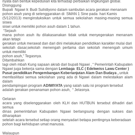
nyata dan bentuk kepedulian kita terhadap perbaikan lingkungan global.
Disinggung
Bupati Ngawi Ir. Budi Sulistiyono dalam sambutan acara gerakan menanam
pohon asuh yang di selenggarakan di SMAN 1 Sine pada hari Kamis
(5/12/2013) menginstuksikan untuk semua sekolahan masing-masing semua
siswa
siswi untuk memiliki pohon asuh dalam 1 tahun.
“Sejauh
mana pohon asuh itu dilakasanakan tidak untuk menyegerakan menanam
akan tetapi
gerakan untuk merawat dan dari dini melakukan pendidikan karakter mulai dari
sekolah dasar,sekolah menengah pertama dan sekolah menengah umum
untuk memiliki
pohon asuh,” Tegasnya.
Ditambahkan
lagi oleh mbah Kung sapaan akrab dari bupati Ngawi , “ Pemerintah Kabupaten
Ngawi juga bekerja sama dengan
Lembaga ELC ( Edelweiss Lawu Center )
Pusat pendidikan Pengembangan Keberlanjutan Alam Dan Budaya ,
untuk
memfasilitasi semua sekolahan yang ada di Ngawi dalam melestaikan alam
dalam
pendampingan program
ADIWIYATA
yang salah satu isi program tersebut
adalah gerakan penanaman pohon asuh, “ Jelasnya.
Gelaran
acara yang diselenggarakan oleh KLH dan HUTBUN tersebut dihadiri dari
semua
dinas pemerintahan Kabupaten Ngawi berlangsung dengan sukses dan
diharapkan
setelah acara tersebut setiap orang menyadari betapa pentingnya keberadaan
pohon bagi kehidupan umat manusia.
Walaupun