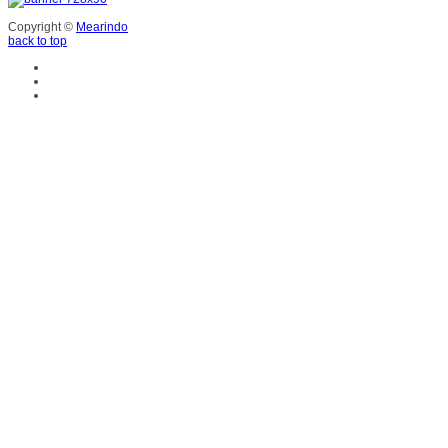
Copyright ©
Mearindo
back to top