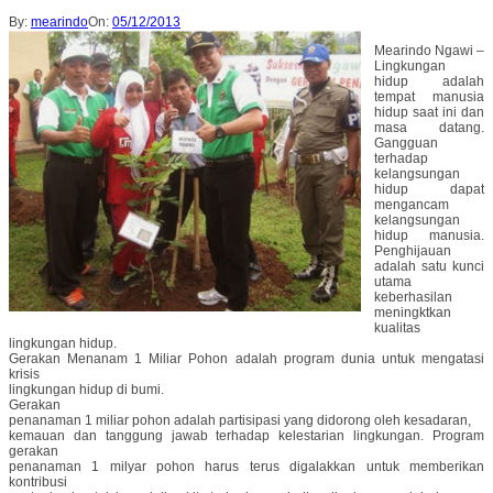
By:
mearindo
On:
05/12/2013
Mearindo Ngawi –
Lingkungan
hidup adalah
tempat manusia
hidup saat ini dan
masa datang.
Gangguan
terhadap
kelangsungan
hidup dapat
mengancam
kelangsungan
hidup manusia.
Penghijauan
adalah satu kunci
utama
keberhasilan
meningktkan
kualitas
lingkungan hidup.
Gerakan Menanam 1 Miliar Pohon adalah program dunia untuk mengatasi
krisis
lingkungan hidup di bumi.
Gerakan
penanaman 1 miliar pohon adalah partisipasi yang didorong oleh kesadaran,
kemauan dan tanggung jawab terhadap kelestarian lingkungan. Program
gerakan
penanaman 1 milyar pohon harus terus digalakkan untuk memberikan
kontribusi