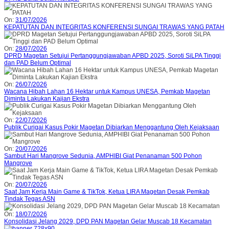
On:
31/07/2026
KEPATUTAN DAN INTEGRITAS KONFERENSI SUNGAI TRAWAS YANG PATAH
On:
28/07/2026
DPRD Magetan Setujui Pertanggungjawaban APBD 2025, Soroti SiLPA Tinggi
dan PAD Belum Optimal
On:
26/07/2026
Wacana Hibah Lahan 16 Hektar untuk Kampus UNESA, Pemkab Magetan
Diminta Lakukan Kajian Ekstra
On:
22/07/2026
Publik Curigai Kasus Pokir Magetan Dibiarkan Menggantung Oleh Kejaksaan
On:
20/07/2026
Sambut Hari Mangrove Sedunia, AMPHIBI Giat Penanaman 500 Pohon
Mangrove
On:
20/07/2026
Saat Jam Kerja Main Game & TikTok, Ketua LIRA Magetan Desak Pemkab
Tindak Tegas ASN
On:
18/07/2026
Konsolidasi Jelang 2029, DPD PAN Magetan Gelar Muscab 18 Kecamatan