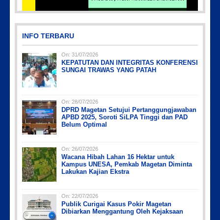
Picsart_23-04-02_13-27-26-448
INFO TERBARU
On:
31/07/2026
KEPATUTAN DAN INTEGRITAS KONFERENSI
SUNGAI TRAWAS YANG PATAH
On:
28/07/2026
DPRD Magetan Setujui Pertanggungjawaban
Picsart_23-04-10_00-36-15-097
Picsart_23-04-12_11-55-35-604
IMG_20230730_152959
IMG-20191006-WA0043
PicsArt_03-12-12.53.38
APBD 2025, Soroti SiLPA Tinggi dan PAD
Belum Optimal
On:
26/07/2026
Wacana Hibah Lahan 16 Hektar untuk
Kampus UNESA, Pemkab Magetan Diminta
Lakukan Kajian Ekstra
On:
22/07/2026
Publik Curigai Kasus Pokir Magetan
Dibiarkan Menggantung Oleh Kejaksaan