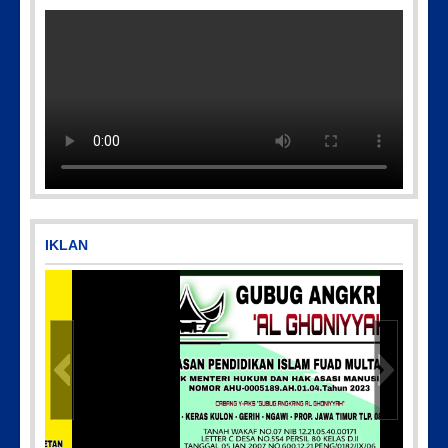
Picsart_23-04-10_00-36-15-097
IMG-20170928-WA0071
IKLAN