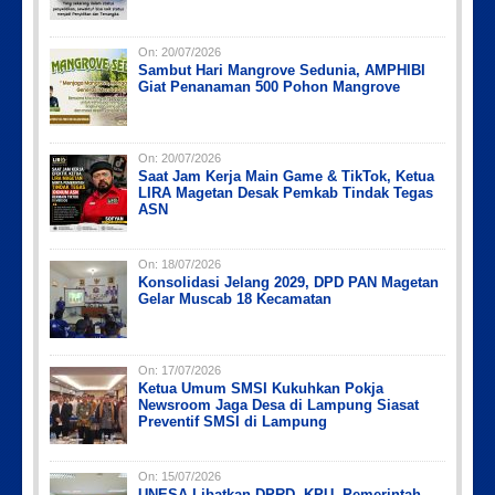
On:
20/07/2026
Sambut Hari Mangrove Sedunia, AMPHIBI
Giat Penanaman 500 Pohon Mangrove
On:
20/07/2026
Saat Jam Kerja Main Game & TikTok, Ketua
LIRA Magetan Desak Pemkab Tindak Tegas
ASN
On:
18/07/2026
Konsolidasi Jelang 2029, DPD PAN Magetan
Gelar Muscab 18 Kecamatan
On:
17/07/2026
Ketua Umum SMSI Kukuhkan Pokja
Newsroom Jaga Desa di Lampung Siasat
Preventif SMSI di Lampung
On:
15/07/2026
UNESA Libatkan DPRD, KPU, Pemerintah,