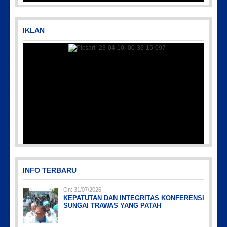
IKLAN
Picsart_23-04-10_00-36-15-097
INFO TERBARU
On:
31/07/2026
KEPATUTAN DAN INTEGRITAS KONFERENSI
SUNGAI TRAWAS YANG PATAH