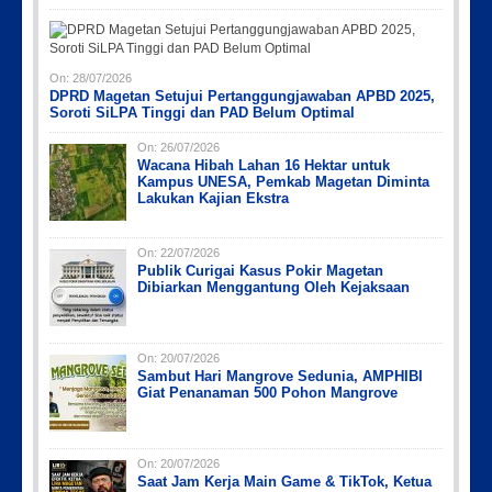
Picsart_23-04-12_12-24-51-034
Picsart_23-04-02_13-27-26-448
Picsart_23-04-12_11-55-35-604
IMG_20230730_152959
IMG-20191006-WA0043
On:
28/07/2026
DPRD Magetan Setujui Pertanggungjawaban APBD 2025,
Soroti SiLPA Tinggi dan PAD Belum Optimal
On:
26/07/2026
Wacana Hibah Lahan 16 Hektar untuk
Kampus UNESA, Pemkab Magetan Diminta
Lakukan Kajian Ekstra
On:
22/07/2026
Publik Curigai Kasus Pokir Magetan
Dibiarkan Menggantung Oleh Kejaksaan
On:
20/07/2026
Sambut Hari Mangrove Sedunia, AMPHIBI
Giat Penanaman 500 Pohon Mangrove
On:
20/07/2026
Saat Jam Kerja Main Game & TikTok, Ketua