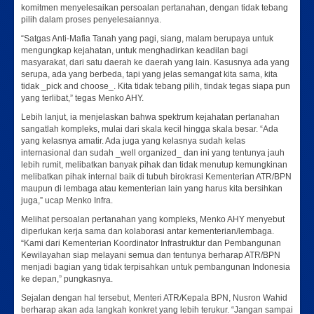
komitmen menyelesaikan persoalan pertanahan, dengan tidak tebang
pilih dalam proses penyelesaiannya.
“Satgas Anti-Mafia Tanah yang pagi, siang, malam berupaya untuk
mengungkap kejahatan, untuk menghadirkan keadilan bagi
masyarakat, dari satu daerah ke daerah yang lain. Kasusnya ada yang
serupa, ada yang berbeda, tapi yang jelas semangat kita sama, kita
tidak _pick and choose_. Kita tidak tebang pilih, tindak tegas siapa pun
yang terlibat,” tegas Menko AHY.
Lebih lanjut, ia menjelaskan bahwa spektrum kejahatan pertanahan
sangatlah kompleks, mulai dari skala kecil hingga skala besar. “Ada
yang kelasnya amatir. Ada juga yang kelasnya sudah kelas
internasional dan sudah _well organized_ dan ini yang tentunya jauh
lebih rumit, melibatkan banyak pihak dan tidak menutup kemungkinan
melibatkan pihak internal baik di tubuh birokrasi Kementerian ATR/BPN
maupun di lembaga atau kementerian lain yang harus kita bersihkan
juga,” ucap Menko Infra.
Melihat persoalan pertanahan yang kompleks, Menko AHY menyebut
diperlukan kerja sama dan kolaborasi antar kementerian/lembaga.
“Kami dari Kementerian Koordinator Infrastruktur dan Pembangunan
Kewilayahan siap melayani semua dan tentunya berharap ATR/BPN
menjadi bagian yang tidak terpisahkan untuk pembangunan Indonesia
ke depan,” pungkasnya.
Sejalan dengan hal tersebut, Menteri ATR/Kepala BPN, Nusron Wahid
berharap akan ada langkah konkret yang lebih terukur. “Jangan sampai