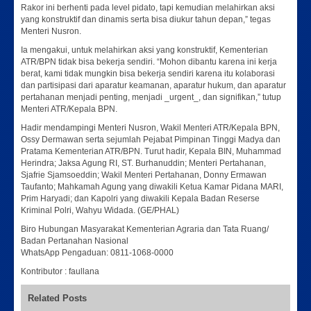
Rakor ini berhenti pada level pidato, tapi kemudian melahirkan aksi
yang konstruktif dan dinamis serta bisa diukur tahun depan,” tegas
Menteri Nusron.
Ia mengakui, untuk melahirkan aksi yang konstruktif, Kementerian
ATR/BPN tidak bisa bekerja sendiri. “Mohon dibantu karena ini kerja
berat, kami tidak mungkin bisa bekerja sendiri karena itu kolaborasi
dan partisipasi dari aparatur keamanan, aparatur hukum, dan aparatur
pertahanan menjadi penting, menjadi _urgent_, dan signifikan,” tutup
Menteri ATR/Kepala BPN.
Hadir mendampingi Menteri Nusron, Wakil Menteri ATR/Kepala BPN,
Ossy Dermawan serta sejumlah Pejabat Pimpinan Tinggi Madya dan
Pratama Kementerian ATR/BPN. Turut hadir, Kepala BIN, Muhammad
Herindra; Jaksa Agung RI, ST. Burhanuddin; Menteri Pertahanan,
Sjafrie Sjamsoeddin; Wakil Menteri Pertahanan, Donny Ermawan
Taufanto; Mahkamah Agung yang diwakili Ketua Kamar Pidana MARI,
Prim Haryadi; dan Kapolri yang diwakili Kepala Badan Reserse
Kriminal Polri, Wahyu Widada. (GE/PHAL)
Biro Hubungan Masyarakat Kementerian Agraria dan Tata Ruang/
Badan Pertanahan Nasional
WhatsApp Pengaduan: 0811-1068-0000
Kontributor : faullana
Related Posts