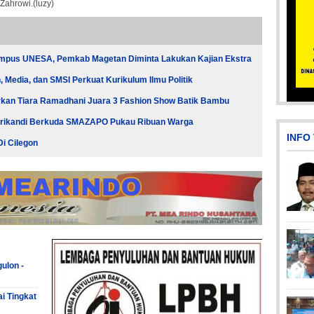
ahrowi.(luzy)
ampus UNESA, Pemkab Magetan Diminta Lakukan Kajian Ekstra
Media, dan SMSI Perkuat Kurikulum Ilmu Politik
an Tiara Ramadhani Juara 3 Fashion Show Batik Bambu
Pi
Srikandi Berkuda SMAZAPO Pukau Ribuan Warga
INFO
i Cilegon
Picsart_23-04-10_00-36-15-097
Pi
ulon -
ai Tingkat