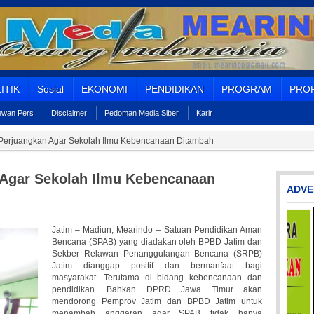
ITIK
Sosial
EKONOMI
PENDIDIKAN
PROGRAM
PROF
Dewan Pers
Disclaimer
Pedoman Media Siber
Karir
Perjuangkan Agar Sekolah Ilmu Kebencanaan Ditambah
Agar Sekolah Ilmu Kebencanaan
ADVE
Jatim – Madiun, Mearindo – Satuan Pendidikan Aman
Bencana (SPAB) yang diadakan oleh BPBD Jatim dan
Sekber Relawan Penanggulangan Bencana (SRPB)
Jatim dianggap positif dan bermanfaat bagi
masyarakat. Terutama di bidang kebencanaan dan
pendidikan. Bahkan DPRD Jawa Timur akan
mendorong Pemprov Jatim dan BPBD Jatim untuk
menambah anggaran agar SPAB tidak hanya