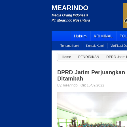
MEARINDO
Media Orang Indonesia
PT. Mearindo Nusantara
Hukum
KRIMINAL
POL
Tentang Kami
Kontak Kami
Verifikasi 
Home
PENDIDIKAN
DPRD Jatim 
DPRD Jatim Perjuangkan 
Ditambah
By:
mearindo
On:
15/09/2022