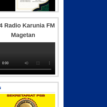
IMG-20250501-WA0005
IMG_20180718_18260
,4 Radio Karunia FM
Magetan
csart_23-04-12_11-55-35-604
N