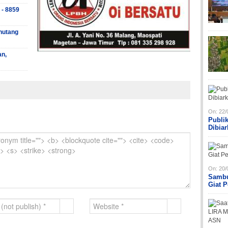
 - 8859
hutang
an,
On:
22/
Publi
Dibia
On:
20/
Sambu
Giat 