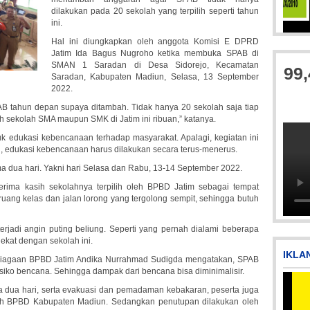
dilakukan pada 20 sekolah yang terpilih seperti tahun
ini.
Hal ini diungkapkan oleh anggota Komisi E DPRD
Jatim Ida Bagus Nugroho ketika membuka SPAB di
SMAN 1 Saradan di Desa Sidorejo, Kecamatan
99
Saradan, Kabupaten Madiun, Selasa, 13 September
2022.
B tahun depan supaya ditambah. Tidak hanya 20 sekolah saja tiap
ah sekolah SMA maupun SMK di Jatim ini ribuan,” katanya.
k edukasi kebencanaan terhadap masyarakat. Apalagi, kegiatan ini
itu, edukasi kebencanaan harus dilakukan secara terus-menerus.
 dua hari. Yakni hari Selasa dan Rabu, 13-14 September 2022.
Picsart_23-04-10_00-36-15-097
IMG-20170928-WA0071
Pi
rima kasih sekolahnya terpilih oleh BPBD Jatim sebagai tempat
uang kelas dan jalan lorong yang tergolong sempit, sehingga butuh
terjadi angin puting beliung. Seperti yang pernah dialami beberapa
dekat dengan sekolah ini.
IKLA
siagaan BPBD Jatim Andika Nurrahmad Sudigda mengatakan, SPAB
iko bencana. Sehingga dampak dari bencana bisa diminimalisir.
a dua hari, serta evakuasi dan pemadaman kebakaran, peserta juga
eh BPBD Kabupaten Madiun. Sedangkan penutupan dilakukan oleh