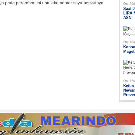
ya pada peramban ini untuk komentar saya berikutnya.
On:
20/
Saat 
LIRA 
ASN
On:
18/
Konso
Maget
On:
17/
Ketua
Newsr
Preve