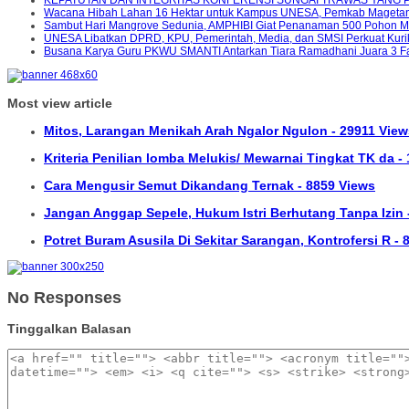
Wacana Hibah Lahan 16 Hektar untuk Kampus UNESA, Pemkab Magetan 
Sambut Hari Mangrove Sedunia, AMPHIBI Giat Penanaman 500 Pohon 
UNESA Libatkan DPRD, KPU, Pemerintah, Media, dan SMSI Perkuat Kuriku
Busana Karya Guru PKWU SMANTI Antarkan Tiara Ramadhani Juara 3 F
Most view article
Mitos, Larangan Menikah Arah Ngalor Ngulon - 29911 View
Kriteria Penilian lomba Melukis/ Mewarnai Tingkat TK da -
Cara Mengusir Semut Dikandang Ternak - 8859 Views
Jangan Anggap Sepele, Hukum Istri Berhutang Tanpa Izin 
Potret Buram Asusila Di Sekitar Sarangan, Kontrofersi R -
No Responses
Tinggalkan Balasan