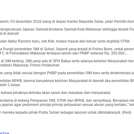
enin, 03 desember 2018 siang di depan Kantor Mapolda Sulse, jalan Perintis Ke
mengevaluasi Jajaran Samsat terutama Samsat Kota Makassar sehingga terjadi 
t di daerah.
n faktur Ranmor baru, cek fisik, mutasi masuk dan keluar serta duplikat STNK.
ungli penerbitan SIM di Sulsel, Seperti yang terjadi di Polres Bone, untuk pener
M C di Polrestabes Makassar terdapat selisih dari PNBP sebesar Rp. 350.000,-.
 di SIM keliling, SIM yang ada di SPN Batua serta adanya keluhan Masyarakat 
estabes Makassar, Polres Pelabuhan.
an yang tidak sesuai dengan PNBP pada penerbitan SIM baru serta deskriminasi 
erbitan BPKB, karena banyaknya keluhan Masyarakat di daerah jika penerbitan B
ebih 1 bulan.
an bahwa pihaknya terbuka akan saran dan masukan dari masyarakat.
at terutama di bidang Pelayanan SIM, STNK dan BPKB, dan senantiasa. Berupaya
jaran agar pedomani prinsip-prinsip pelayanan sesuai aturan yang berlaku,” kat
 mereka kepada pihak Polda Sulsel sebagai laporan untuk ditindaklanjuti. (Red)
PATAH