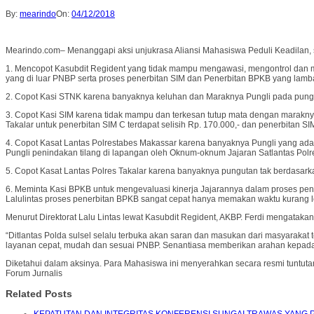
By:
mearindo
On:
04/12/2018
Mearindo.com– Menanggapi aksi unjukrasa Aliansi Mahasiswa Peduli Keadilan, s
1. Mencopot Kasubdit Regident yang tidak mampu mengawasi, mengontrol dan 
yang di luar PNBP serta proses penerbitan SIM dan Penerbitan BPKB yang lamba
2. Copot Kasi STNK karena banyaknya keluhan dan Maraknya Pungli pada punguta
3. Copot Kasi SIM karena tidak mampu dan terkesan tutup mata dengan maraknya P
Takalar untuk penerbitan SIM C terdapat selisih Rp. 170.000,- dan penerbitan SI
4. Copot Kasat Lantas Polrestabes Makassar karena banyaknya Pungli yang ada
Pungli penindakan tilang di lapangan oleh Oknum-oknum Jajaran Satlantas Polr
5. Copot Kasat Lantas Polres Takalar karena banyaknya pungutan tak berdasark
6. Meminta Kasi BPKB untuk mengevaluasi kinerja Jajarannya dalam proses pen
Lalulintas proses penerbitan BPKB sangat cepat hanya memakan waktu kurang l
Menurut Direktorat Lalu Lintas lewat Kasubdit Regident, AKBP. Ferdi mengatak
“Ditlantas Polda sulsel selalu terbuka akan saran dan masukan dari masyarak
layanan cepat, mudah dan sesuai PNBP. Senantiasa memberikan arahan kepada ja
Diketahui dalam aksinya. Para Mahasiswa ini menyerahkan secara resmi tuntutan
Forum Jurnalis
Related Posts
KEPATUTAN DAN INTEGRITAS KONFERENSI SUNGAI TRAWAS YANG 