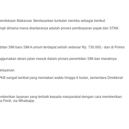
merdekaan Makassar. Berdasarkan tuntutan mereka sebagai berikut:
Pungli dimana-mana diantaranya adalah proses pembayaran pajak dan STNK
bitan SIM baru SIM A umum terdapat selisih sebesar Rp. 730.000,- dan di Polres
menggunakan akses jalan masuk dalam proses penerbitan SIM dan maraknya
pelayanan.
PKB sangat lambat yang memakan waktu hingga 6 bulan, sementara Direktorat
 memberikan layanan yang terbaik kepada masyarakat dengan cara memberikan
a Ferdi, via Whatsapp.