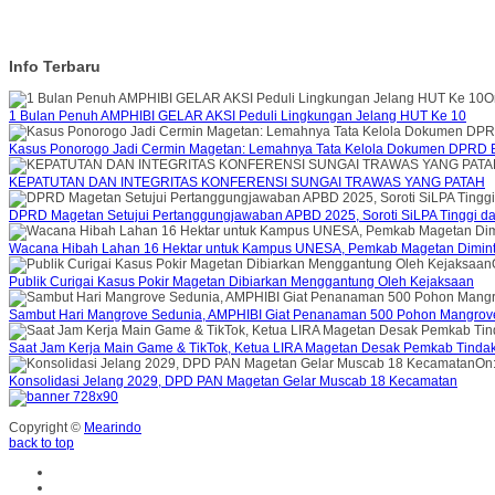
Info Terbaru
O
1 Bulan Penuh AMPHIBI GELAR AKSI Peduli Lingkungan Jelang HUT Ke 10
Kasus Ponorogo Jadi Cermin Magetan: Lemahnya Tata Kelola Dokumen DPRD B
KEPATUTAN DAN INTEGRITAS KONFERENSI SUNGAI TRAWAS YANG PATAH
DPRD Magetan Setujui Pertanggungjawaban APBD 2025, Soroti SiLPA Tinggi d
Wacana Hibah Lahan 16 Hektar untuk Kampus UNESA, Pemkab Magetan Diminta
Publik Curigai Kasus Pokir Magetan Dibiarkan Menggantung Oleh Kejaksaan
Sambut Hari Mangrove Sedunia, AMPHIBI Giat Penanaman 500 Pohon Mangrov
Saat Jam Kerja Main Game & TikTok, Ketua LIRA Magetan Desak Pemkab Tinda
On
Konsolidasi Jelang 2029, DPD PAN Magetan Gelar Muscab 18 Kecamatan
Copyright ©
Mearindo
back to top