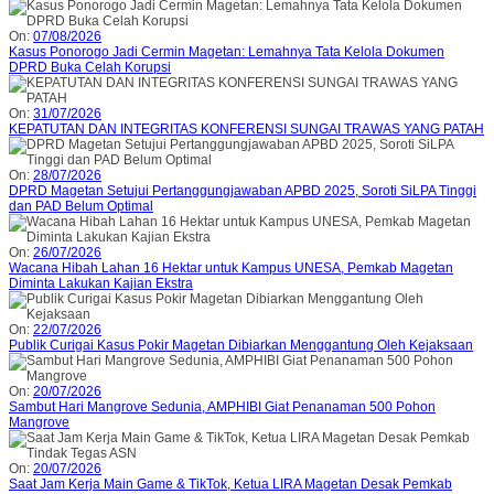
On:
07/08/2026
Kasus Ponorogo Jadi Cermin Magetan: Lemahnya Tata Kelola Dokumen
DPRD Buka Celah Korupsi
On:
31/07/2026
KEPATUTAN DAN INTEGRITAS KONFERENSI SUNGAI TRAWAS YANG PATAH
On:
28/07/2026
DPRD Magetan Setujui Pertanggungjawaban APBD 2025, Soroti SiLPA Tinggi
dan PAD Belum Optimal
On:
26/07/2026
Wacana Hibah Lahan 16 Hektar untuk Kampus UNESA, Pemkab Magetan
Diminta Lakukan Kajian Ekstra
On:
22/07/2026
Publik Curigai Kasus Pokir Magetan Dibiarkan Menggantung Oleh Kejaksaan
On:
20/07/2026
Sambut Hari Mangrove Sedunia, AMPHIBI Giat Penanaman 500 Pohon
Mangrove
On:
20/07/2026
Saat Jam Kerja Main Game & TikTok, Ketua LIRA Magetan Desak Pemkab