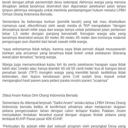
tanah dengan pihak pemerintah desa setempat. Akhirnya warga yang merasa
dirugikan akibat tanahnya diserobot dan digunakan pelebaran jalan tanpa
ijinpun akhirnya mengadu untuk meminta pendampingan hukum melalui LPBH
Ormas Orang Indonesia Bersatu.
Sementara itu beberapa korban (pemilik tanah) yang tak mau disebutkan
namanya saat, dikonfirmasi oleh awak media di TKP mengatakan “dengan
dirusaknya tanah milik saya dan warga lainya untuk pelebaran jalan pertanian
lebar 1,5 meter dengan panjang bervariatif. Kerugian warga ada yang
tanahnya diserobot seluas 60 meter, 90 meter, 45 meter dan ironisnya material
pengurugan pun diambil dari tanah sawah milik warga.
“saya sebenarnya tidak setuju, karena saya tidak pernah diajak musyawarah
bahkan ada ancaman yang tanahnya tidak boleh untuk pelebaran dilarang
lewat jalan tersebut,” terang warga.
Warga juga menamnahkan kalau toh itu perlu pelebaran harapan saya tidak
lebih dari 1meter atau hanya diambil 40 s/d 50 centi meter trus di bangun talud
penahan tanah (TPT) mungkin warga yang memiliki tanah sedikitnya tidak
keberatan, dan itupun kendaraan jenis Colt sudah bisa masuk untuk
mengangkut hasil panen para petani paska musim panen,”ucapnya”
Sifaul Anam Ketua Orm Orang Indonesia Bersatu
Sementara itu ditempat terpisah “Saiful Anam” selaku ketua LPBH Ormas Orang
Indonesia bersatu ketika di konfirmasi pihaknya akan melaporan dugaan
pidana pengerusakan lahan dengan calon terlapor Kades Patalan. Anam
menyatakan tindakan tersebut syarat dengan dugaan tindak pidana yang
terdapat KUHP Pasal pasal 406 KUHP.
“Perbuatan itu adalah efek dari sebuah program oleh perangkat Desa yang