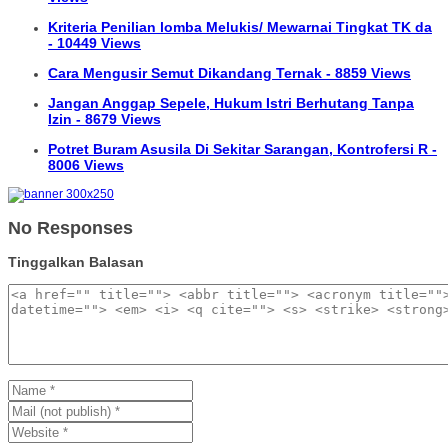
Kriteria Penilian lomba Melukis/ Mewarnai Tingkat TK da
- 10449 Views
Cara Mengusir Semut Dikandang Ternak - 8859 Views
Jangan Anggap Sepele, Hukum Istri Berhutang Tanpa
Izin - 8679 Views
Potret Buram Asusila Di Sekitar Sarangan, Kontrofersi R -
8006 Views
No Responses
Tinggalkan Balasan