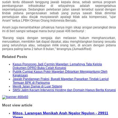
sudah tentu dibawah tanggung jawab kepala desa, sebab semua program
pembangunan infrastruktur di wilayahnya adalah sepengetahua
sepersetujuanya. Sedangkan pelebaran jalan sawah tersebut syarat dengan
tindak pidana pengerusakan sebab yang punya sawah tidak dimintai
persetujuan atau diajak musyawarah apalagi tidak ada kompensasi, “ujar
Anam” ketua LPBH Ormas Orang Indonesia Bersatu.
Anam juga menambahkan pihaknya hanya ingin sikap arogan perangkat desa
ini di beri sangsi sebagai mana bunyi pasal 406 berbunyi :
“Barang siapa dengan sengaja dan melawan hukum menghancurkan,
merusakkan, membikin tak dapat dipakai, atau menghilangkan barang sesuatu
yang seluruhnya atau, sebagian milik orang lain, di ancam dengan pidana
penjara paling lama 2 tahun 8 bulan,” terangnya.(Jumadi/Red)
Related Posts
Kasus Ponorogo Jadi Cermin Magetan: Lemahnya Tata Kelola
Dokumen DPRD Buka Celah Korupsi
Publik Curigai Kasus Pokir Magetan Dibiarkan Menggantung Oleh
Kejaksaan
Jawab Pandangan Fraksi, Bupati Magetan Paparkan Tindak Lanjut
Temuan BPK di Paripurna
Meniti Jalan Damai di Luar Sidang
SMSI Jatim Kecam Intervensi Hosting dan Domain Hapus Berita Korupsi
Most view article
Mitos, Larangan Menikah Arah Ngalor Ngulon - 29911
Views