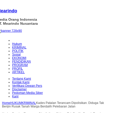
earindo
edia Orang Indonesia
T. Mearindo Nusantara
Hukum
KRIMINAL
POLITIK
Sosial
EKONOMI
PENDIDIKAN
PROGRAM
PROFIL
ARTIKEL
Tentang Kami
Kontak Kami
Verifikasi Dewan Pers
Disclaimer
Pedoman Media Siber
Karir
Home
HUKUM
KRIMINAL
Kades Patalan Terancam Dipolisikan. Diduga Tak
Berijin Rusak Tanah Warga Berdalih Pelebaran Jalan