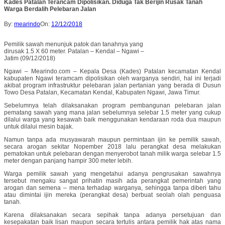
Kades Patalan Terancam Dipolisikan. Diduga Tak Berijin Rusak Tanah
Warga Berdalih Pelebaran Jalan
By:
mearindo
On:
12/12/2018
Pemilik sawah menunjuk patok dan tanahnya yang
dirusak 1.5 X 60 meter. Patalan – Kendal – Ngawi –
Jatim (09/12/2018)
Ngawi – Mearindo.com – Kepala Desa (Kades) Patalan kecamatan Kendal
kabupaten Ngawi teramcam dipolisikan oleh warganya sendiri, hal ini terjadi
akibat program infrastruktur pelebaran jalan pertanian yang berada di Dusun
Towo Desa Patalan, Kecamatan Kendal, Kabupaten Ngawi, Jawa Timur.
Sebelumnya telah dilaksanakan program pembangunan pelebaran jalan
pematang sawah yang mana jalan sebelumnya selebar 1.5 meter yang cukup
dilalui warga yang kesawah baik menggunakan kendaraan roda dua maupun
untuk dilalui mesin bajak.
Namun tanpa ada musyawarah maupun permintaan ijin ke pemilik sawah,
secara arogan sekitar Nopember 2018 lalu perangkat desa melakukan
pematokan untuk pelebaran dengan menyerobot tanah milik warga selebar 1.5
meter dengan panjang hampir 300 meter lebih.
Warga pemilik sawah yang mengetahui adanya pengrusakan sawahnya
tersebut mengaku sangat prihatin masih ada perangkat pemerintah yang
arogan dan semena – mena terhadap warganya, sehingga tanpa diberi tahu
atau dimintai ijin mereka (perangkat desa) berbuat seolah olah penguasa
tanah.
Karena dilaksanakan secara sepihak tanpa adanya persetujuan dan
kesepakatan baik lisan maupun secara tertulis antara pemilik hak atas nama